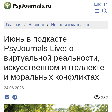
Перейти к основному содержанию
English
НОВОСТИ
Главная
Новости
Новости издательств
ИЗДАНИЯ
АВТОРЫ
Июнь в подкасте
ПОДАТЬ РУКОПИСЬ
БАЗА ЗНАНИЙ
PsyJournals Live: о
КЛЮЧЕВЫЕ СЛОВА
виртуальной реальности,
Регистрация
Вход
искусственном интеллекте
и моральных конфликтах
24.06.2026
232