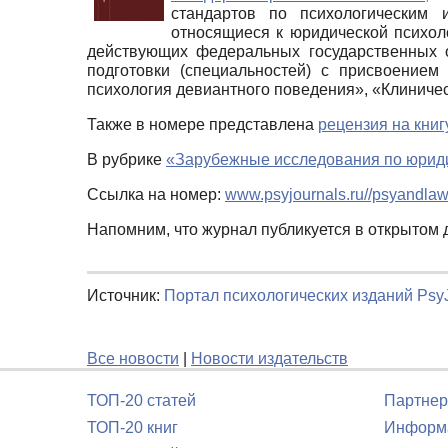
стандартов по психологическим 
относящиеся к юридической психол
действующих федеральных государственных о
подготовки (специальностей) с присвоением
психология девиантного поведения», «Клиничес
Также в номере представлена
рецензия на книг
В рубрике
«Зарубежные исследования по юрид
Ссылка на номер:
www.psyjournals.ru//psyandla
Напомним, что журнал публикуется в открытом 
Источник:
Портал психологических изданий PsyJ
Все новости
|
Новости издательств
ТОП-20 статей
Партнер
ТОП-20 книг
Информа