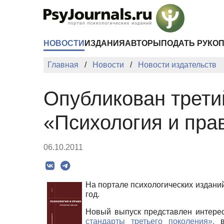
Перейти к основному содержанию
НОВОСТИ
ИЗДАНИЯ
АВТОРЫ
ПОДАТЬ РУКО
Главная
Новости
Новости издательств
Опубликован трети
«Психология и прав
06.10.2011
На портале психологических издани
год.
Новый выпуск представлен интере
стандарты третьего поколения»,
в 