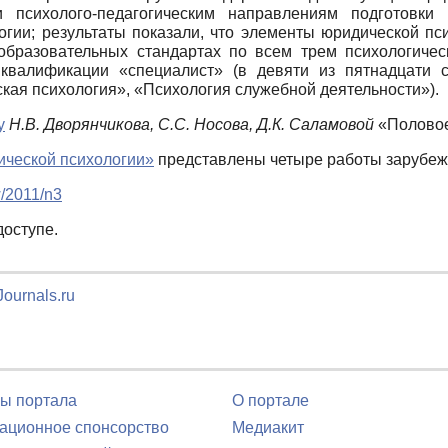
и психолого-педагогическим направлениям подготовки
огии; результаты показали, что элементы юридической пс
бразовательных стандартах по всем трем психологическ
 квалификации «специалист» (в девяти из пятнадцати 
кая психология», «Психология служебной деятельности»).
у
Н.В. Дворянчикова, С.С. Носова, Д.К. Саламовой
«Половое
ической психологии»
представлены четыре работы зарубеж
w/2011/n3
доступе.
ournals.ru
ы портала
О портале
ционное спонсорство
Медиакит