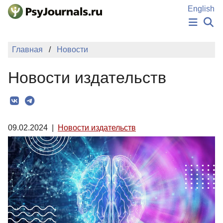
Перейти к основному содержанию
English
НОВОСТИ
Главная
Новости
ИЗДАНИЯ
АВТОРЫ
Новости издательств
ПОДАТЬ РУКОПИСЬ
БАЗА ЗНАНИЙ
КЛЮЧЕВЫЕ СЛОВА
Регистрация
Вход
09.02.2024
|
Новости издательств