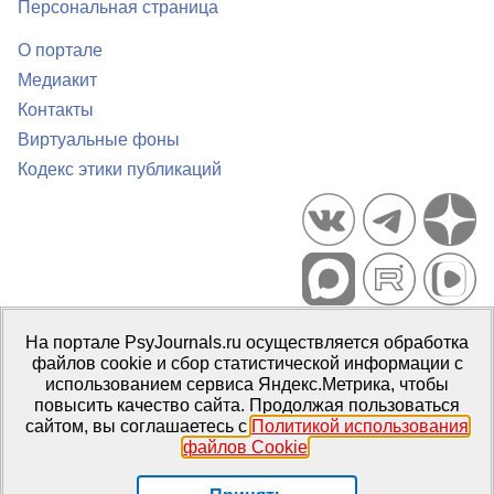
Персональная страница
О портале
Медиакит
Контакты
Виртуальные фоны
Кодекс этики публикаций
Портал психологических изданий PsyJournals.ru, 2007–2026
На портале PsyJournals.ru осуществляется обработка
Правила использования материалов
файлов cookie и сбор статистической информации с
Свидетельство регистрации СМИ
Эл № ФС77-66447 от 14 июля
использованием сервиса Яндекс.Метрика, чтобы
2016 г.
повысить качество сайта. Продолжая пользоваться
сайтом, вы соглашаетесь с
Политикой использования
Издатель:
ФГБОУ ВО МГППУ
файлов Cookie
.
Репозиторий открытого доступа