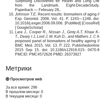
Surprising Discoveries for Health and Long Life
from the Landmark. Eight-DecadeStudy.
Paperback — February 28,.
Johnson T.E.
Recent results: biomarkers of aging //
Exp. Gerontol. 2006. Vol. 41. P. 1243—1246. doi:
10.1016/j.exger.2006.09.006. [PubMed] [CrossRef]
[ GoogleScholar]
Lara J., Cooper R., Nissan J., Ginty A.T, Khaw K-
T., Deary I J, Lord J. M, Kuh D., and Mathers J. C
A
proposed panel of biomarkers of healthy ageing //
BMC Med. 2015. Vol. 13. P. 222. Publishedonline
2015 Sep 15. doi: 10.1186/s12916-015- 0470-9
PMCID: PMC4572626 PMID: 26373927
Метрики
Просмотров web
За все время: 296
В прошлом месяце: 0
В текущем месяце: 0