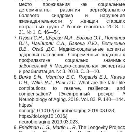
место проживания как социальные
детерминанты развития вертебрального
болевого синдрома и нарушения
жизнедеятельности у женщин старших
возрастных групп // Успехи геронтол. 2018. Т.
31. № 1. С. 46—54.
Пузин С.Н., Шургая М.А., Богова О.Т., Потапов
В.Н., Чандирли С.А., Балека Л.Ю., Беличенко
В.В., Огай Д.С.
Медико-социальные аспекты
здоровья населения. Современные подходы к
профилактике социально значимых
заболеваний // Медико-социальная экспертиза
и реабилитация. № 3. 2013. С. 3—10.
Burke S.N., Mormino E.C., Rogalski E.J., Kawas
C.H., Willis R.J., Park D.C.
What are the later life
contributions to reserve, resilience, and
compensation? [Электронный ресурс] //
Neurobiology of Aging. 2019. Vol. 83. P. 140—144.
https://
doi.org/10.1016/j.neurobiolaging.2019.03.023,
https://doi.org/10.1016/j.
neurobiolaging.2019.03.023.
Friedman H. S., Martin L. R.
The Longevity Project: