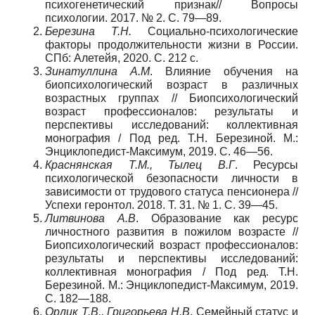
психогенетический признак// Вопросы
психологии. 2017. № 2. С. 79—89.
Березина Т.Н.
Социально-психологические
факторы продолжительности жизни в России.
СПб: Алетейя, 2020. С. 212 с.
Зинатуллина А.М
. Влияние обучения на
биопсихологический возраст в различных
возрастных группах // Биопсихологический
возраст профессионалов: результаты и
перспективы исследований: коллективная
монография / Под ред. Т.Н. Березиной. М.:
Энциклопедист-Максимум, 2019. С. 46—56.
Краснянская Т.М., Тылец В.Г
. Ресурсы
психологической безопасности личности в
зависимости от трудового статуса пенсионера //
Успехи геронтол. 2018. Т. 31. № 1. С. 39—45.
Литвинова А.В
. Образование как ресурс
личностного развития в пожилом возрасте //
Биопсихологический возраст профессионалов:
результаты и перспективы исследований:
коллективная монография / Под ред. Т.Н.
Березиной. М.: Энциклопедист-Максимум, 2019.
С. 182—188.
Орлик Т.В., Григорьева Н.В
. Семейный статус и