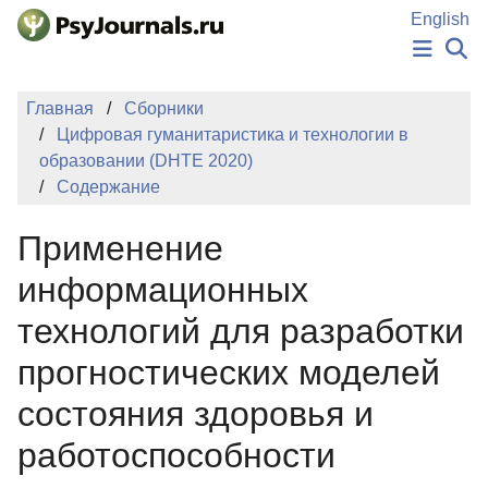
Перейти к основному содержанию
English
НОВОСТИ
Главная
Сборники
ИЗДАНИЯ
Цифровая гуманитаристика и технологии в
АВТОРЫ
образовании (DHTE 2020)
ПОДАТЬ РУКОПИСЬ
Содержание
БАЗА ЗНАНИЙ
КЛЮЧЕВЫЕ СЛОВА
Применение
Регистрация
Вход
информационных
технологий для разработки
прогностических моделей
состояния здоровья и
работоспособности