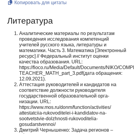
Копировать для цитаты
Литература
Аналитические материалы по результатам
проведения иссле­дования компетенций
учителей русского языка, литературы и
математики. Часть 3. Математика [Электронный
ресурс] // Федеральный институт оценки
качества образования. URL:
https://fioco.ru/Media/Default/Documents/NIKO/COM
TEACHER_MATH_part_3.pdf(дата обращения:
12.09.2021).
Аттестация руководителей и кандидатов на
соответствие долж­ности руководителя
государственной образовательной орга­
низации. URL:
https://www.mos.ru/donm/function/activities/
attestatciia-rukovoditelei-i-kandidatov-na-
sootvetstvie-dolzhnosti-rukovoditelia-
gosudarstvennoi/
Дмитрий Чернышенко: Задача регионов –