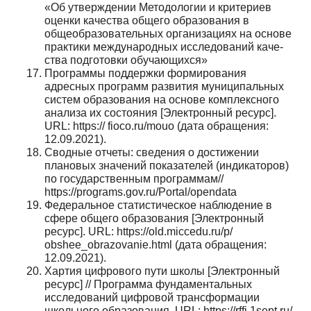
«Об утверждении Методологии и критериев
оцен­ки качества общего образования в
общеобразовательных органи­зациях на основе
практики международных исследований каче­
ства подготовки обучающихся»
Программы поддержки формирования
адресных программ раз­вития муниципальных
систем образования на основе комплекс­ного
анализа их состояния [Электронный ресурс].
URL: https:// fioco.ru/mouo (дата обращения:
12.09.2021).
Сводные отчеты: сведения о достижении
плановых значений показателей (индикаторов)
по государственным программам//
https://programs.gov.ru/Portal/opendata
Федеральное статистическое наблюдение в
сфере общего обра­зования [Электронный
ресурс]. URL: https://old.miccedu.ru/p/
obshee_obrazovanie.html (дата обращения:
12.09.2021).
Хартия цифрового пути школы [Электронный
ресурс] // Про­грамма фундаментальных
исследований цифровой транс­формации
школьного образования. URL: https://rffi.1sept.ru/