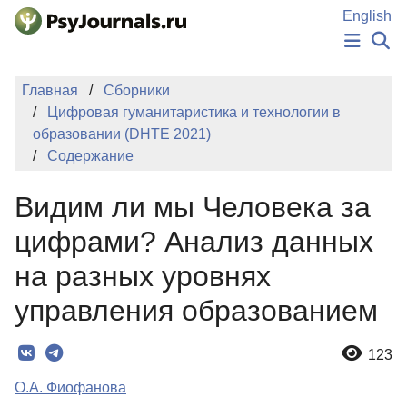
Перейти к основному содержанию
English
НОВОСТИ
Главная
Сборники
ИЗДАНИЯ
Цифровая гуманитаристика и технологии в
АВТОРЫ
образовании (DHTE 2021)
ПОДАТЬ РУКОПИСЬ
Содержание
БАЗА ЗНАНИЙ
КЛЮЧЕВЫЕ СЛОВА
Видим ли мы Человека за
Регистрация
Вход
цифрами? Анализ данных
на разных уровнях
управления образованием
123
О.А. Фиофанова