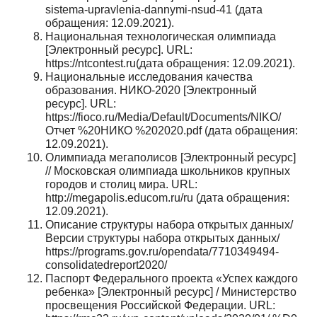
sistema-upravlenia-dannymi-nsud-41 (дата
обраще­ния: 12.09.2021).
Национальная технологическая олимпиада
[Электронный ре­сурс]. URL:
https://ntcontest.ru(дата обращения: 12.09.2021).
Национальные исследования качества
образования. НИКО-2020 [Электронный
ресурс]. URL:
https://fioco.ru/Media/Default/Documents/NIKO/
Отчет %20НИКО %202020.pdf (дата обраще­ния:
12.09.2021).
Олимпиада мегаполисов [Электронный ресурс]
// Московская олимпиада школьников крупных
городов и столиц мира. URL:
http://megapolis.educom.ru/ru (дата обращения:
12.09.2021).
Описание структуры набора открытых данных/
Версии струк­туры набора открытых данных/
https://programs.gov.ru/opendata/7710349494-
consolidatedreport2020/
Паспорт Федерального проекта «Успех каждого
ребенка» [Элек­тронный ресурс] / Министерство
просвещения Российской Фе­дерации. URL: