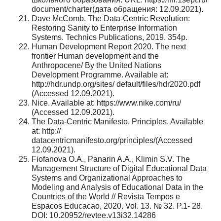
document/charter(дата обращения: 12.09.2021).
Dave McComb. The Data-Centric Revolution:
Restoring Sanity to Enterprise Information
Systems. Technics Publications, 2019. 354p.
Human Development Report 2020. The next
frontier Human development and the
Anthropocene/ By the United Nations
Development Programme. Available at:
http://hdr.undp.org/sites/ default/files/hdr2020.pdf
(Accessed 12.09.2021).
Nice. Available at: https://www.nike.com/ru/
(Accessed 12.09.2021).
The Data-Centric Manifesto. Principles. Available
at: http://
datacentricmanifesto.org/principles/(Accessed
12.09.2021).
Fiofanova O.A., Panarin A.A., Klimin S.V. The
Management Structure of Digital Educational Data
Systems and Organizational Approaches to
Modeling and Analysis of Educational Data in the
Countries of the World // Revista Tempos e
Espacos Educacao, 2020. Vol. 13. № 32. P.1- 28.
DOI: 10.20952/revtee.v13i32.14286