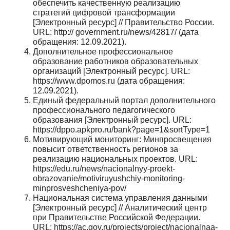
обеспечить каче­ственную реализацию
стратегий цифровой трансформации
[Электронный ресурс] // Правительство России.
URL: http:// government.ru/news/42817/ (дата
обращения: 12.09.2021).
Дополнительное профессиональное
образование работников образовательных
организаций [Электронный ресурс]. URL:
https://www.dpomos.ru (дата обращения:
12.09.2021).
Единый федеральный портал дополнительного
профессиональ­ного педагогического
образования [Электронный ресурс]. URL:
https://dppo.apkpro.ru/bank?page=1&sortType=1
Мотивирующий мониторинг: Минпросвещения
повысит от­ветственность регионов за
реализацию национальных проек­тов. URL:
https://edu.ru/news/nacionalnyy-proekt-
obrazovanie/motiviruyushchiy-monitoring-
minprosveshcheniya-pov/
Национальная система управления данными
[Электронный ресурс] // Аналитический центр
при Правительстве Рос­сийской Федерации.
URL: https://ac.gov.ru/projects/project/nacionalnaa-