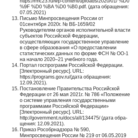
https://rmc23.ru/wp-content/uploads/2020/01/ %D0
%9F %D0 %BA %D0 %B0.pdf. (дата обращения:
07.05.2021)
Письмо Минпросвещения России от
01сентября 2020г. № ВБ-1659/02
Руководителям органов исполнительной власти
субъек­тов Российской Федерации,
осуществляющих государственное управление
в сфере образования «О предоставлении
статистиче­ских данных по форме ФСН № ОО-1
на начало 2020–21 учебно­го года.
Портал госпрограмм Российской Федерации.
[Электрон­ный ресурс]. URL:
https://programs.gov.ru/(дата обращения:
12.09.2021).
Постановление Правительства Российской
Федерации от 26 мая 2021г. № 786 «Положение
о системе управления государствен­ными
программами Российской Федерации»
[Электронный ре­сурс]. URL:
http://government.ru/docs/all/134475/ (дата обра­
щения: 12.09.2021).
Приказ Рособрнадзора № 590,
Минпросвещения России № 219 от 06.05.2019