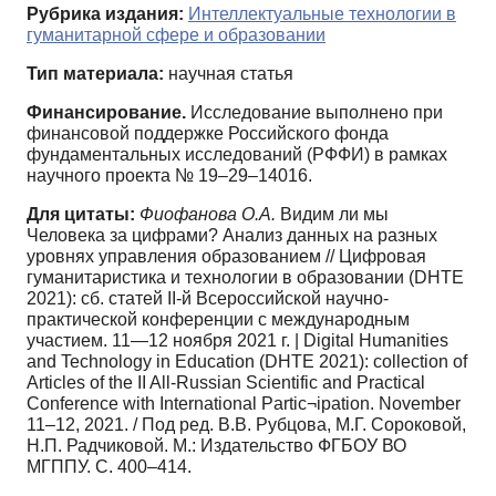
Рубрика издания:
Интеллектуальные технологии в
гуманитарной сфере и образовании
Тип материала:
научная статья
Финансирование.
Исследование выполнено при
финансовой поддержке Российского фонда
фундаментальных исследований (РФФИ) в рамках
научного проекта № 19–29–14016.
Для цитаты:
Фиофанова О.А.
Видим ли мы
Человека за цифрами? Анализ данных на разных
уровнях управления образованием // Цифровая
гуманитаристика и технологии в образовании (DHTE
2021): сб. статей II-й Всероссийской научно-
практической конференции с международным
участием. 11—12 ноября 2021 г. | Digital Humanities
and Technology in Education (DHTE 2021): сollection of
Articles of the II All-Russian Scientific and Practical
Conference with International Partic¬ipation. November
11–12, 2021. / Под ред. В.В. Рубцова, М.Г. Сороковой,
Н.П. Радчиковой. М.: Издательство ФГБОУ ВО
МГППУ. С. 400–414.