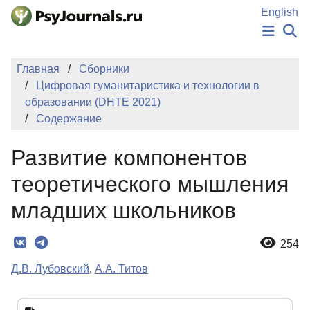
Перейти к основному содержанию
English
НОВОСТИ
Главная
Сборники
ИЗДАНИЯ
Цифровая гуманитаристика и технологии в
АВТОРЫ
образовании (DHTE 2021)
ПОДАТЬ РУКОПИСЬ
Содержание
БАЗА ЗНАНИЙ
КЛЮЧЕВЫЕ СЛОВА
Развитие компонентов
Регистрация
Вход
теоретического мышления
младших школьников
254
Д.В. Лубовский
,
А.А. Титов