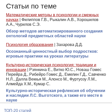
Статьи по теме
Математические методы в психологии и смежных
науках
|
Филиппов Г.В., Рыкалин А.В., Хорошилов
А.А., Чурилов С.Э.
Обзор методов автоматизированного создания
онтологий предметных областей науки
Психология образования
|
Захарова Д.Д.
Осознанный ценностный выбор подростков:
игровые практики на уроках литературы
Культурно-историческая психология: традиции и
инновации
|
Рзянкина Е., Витко Ю.С., Новаш Гомес
Перейра Д., Рибейро Гомес Д., Емелин Г.Д., Савченко
Н.Л., Далла Веккья М., Алонсо М., Фуртуозу Л.М.,
Алмейда Х.М., Кумар С.
Культурно-историческая рефлексия об обучении
и наследии Л.С. Выготского, а также его месте в
науке
ТОП-20 статей