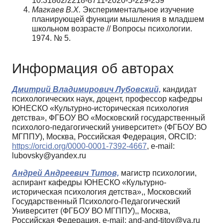
10.31862/2218-8711-2020-5-229-239
Магкаев В.X.
Экспериментальное изучение
планирующей функ­ции мышления в младшем
школьном возрасте // Вопросы пси­хологии.
1974. № 5.
Информация об авторах
Дмитрий Владимирович Лубовский,
кандидат
психологических наук, доцент, профессор кафедры
ЮНЕСКО «Культурно-историческая психология
детства», ФГБОУ ВО «Московский государственный
психолого-педагогический университет» (ФГБОУ ВО
МГППУ), Москва, Российская Федерация, ORCID:
https://orcid.org/0000-0001-7392-4667
, e-mail:
lubovsky@yandex.ru
Андрей Андреевич Титов,
магистр психологии,
аспирант кафедры ЮНЕСКО «Культурно-
историческая психология детства»,, Московский
Государственный Психолого-Педагогический
Университет (ФГБОУ ВО МГППУ),, Москва,
Российская Федерация, e-mail: and-and-titov@ya.ru