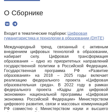
О Сборнике
О Сборнике
Редколлегия
Текст
Входит в тематические подборки:
Цифровая
Авторы
гуманитаристика и технологии в образовании (DHTE)
Международный тренд, связанный с активным
внедрением цифровых технологий в образовании,
набирает силу. Цифровая трансформация
образования – одно из приоритетных направлений
государственной политики в Российской Федерации.
Государственная программа РФ «Развитие
образования» на 2018 – 2025 годы включает
реализацию федерального проекта «Цифровая
образовательная среда». В 2022 году в рамках
федерального проекта «Кадры для цифровой
экономики» национальной программы «Цифровая
экономика Российской Федерации» Министерством
цифрового развития, связи и массовых коммуникаций
РФ совместно с Министерством науки и высшего