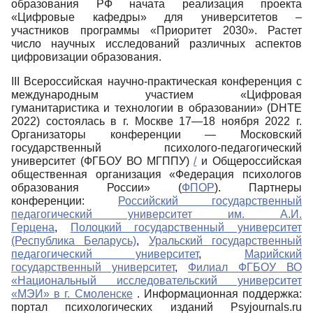
образования РФ начата реализация проекта
«Цифровые кафедры» для университетов –
участников программы «Приоритет 2030». Растет
число научных исследований различных аспектов
цифровизации образования.
III Всероссийская научно-практическая конференция с
международным участием «Цифровая
гуманитаристика и технологии в образовании» (DHTE
2022) состоялась в г. Москве 17—18 ноября 2022 г.
Организаторы конференции — Московский
государственный психолого-педагогический
университет (ФГБОУ ВО МГППУ)
/
и Общероссийская
общественная организация «Федерация психологов
образования России» (
ФПОР
). Партнеры
конференции:
Российский государственный
педагогический университет им. А.И.
Герцена
,
Полоцкий государственный университет
(Республика Беларусь)
,
Уральский государственный
педагогический университет
,
Марийский
государственный университет
,
Филиал ФГБОУ ВО
«Национальный исследовательский университет
«МЭИ» в г. Смоленске
. Информационная поддержка:
портал психологических изданий Psyjournals.ru