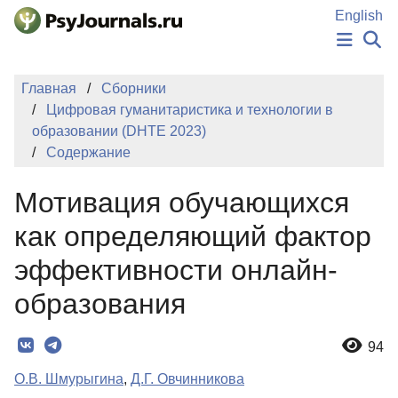
Перейти к основному содержанию
English
НОВОСТИ
Главная
Сборники
ИЗДАНИЯ
Цифровая гуманитаристика и технологии в
АВТОРЫ
образовании (DHTE 2023)
ПОДАТЬ РУКОПИСЬ
Содержание
БАЗА ЗНАНИЙ
КЛЮЧЕВЫЕ СЛОВА
Мотивация обучающихся
Регистрация
Вход
как определяющий фактор
эффективности онлайн-
образования
94
О.В. Шмурыгина
,
Д.Г. Овчинникова