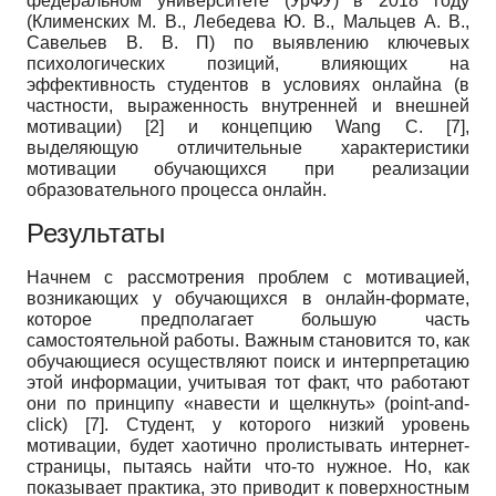
федеральном университете (УрФУ) в 2018 году
(Клименских М. В., Лебедева Ю. В., Мальцев А. В.,
Савельев В. В. П) по выявлению ключевых
психологических позиций, влияющих на
эффективность студентов в условиях онлайна (в
частности, выраженность внутренней и внешней
мотивации) [2] и концепцию Wang C. [7],
выделяющую отличительные характеристики
мотивации обучающихся при реализации
образовательного процесса онлайн.
Результаты
Начнем с рассмотрения проблем с мотивацией,
возникающих у обучающихся в онлайн-формате,
которое предполагает большую часть
самостоятельной работы. Важным становится то, как
обучающиеся осуществляют поиск и интерпретацию
этой информации, учитывая тот факт, что работают
они по принципу «навести и щелкнуть» (
point
-
and
-
click
) [7]. Студент, у которого низкий уровень
мотивации, будет хаотично пролистывать интернет-
страницы, пытаясь найти что-то нужное. Но, как
показывает практика, это приводит к поверхностным