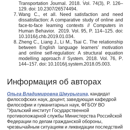
Transportation Journal. 2018. Vol. 74(3), P. 126–
129. doi: 10.2307/26574494.
Wang C.
, et all. Need satisfaction and need
dissatisfaction: A comparative study of online and
face-to-face learning contexts // Computers in
Human Behavior. 2019. Vol. 95, P. 114–125. doi:
10.1016/j.chb.2019.01.034.
Zheng C., Liang J., Li M., Tsai C.
The relationship
between English language learners’ motivation
and online self-regulation: A structural equation
modelling approach // System.
2018.
Vol
. 76,
P
.
144–157.
doi
: 10.1016/
j
.
system
.2018.05.003.
Информация об авторах
Ольга Владимировна Шмурыгина,
кандидат
философских наук, доцент, заведующая кафедрой
философии и гуманитарных наук, ФГБОУ ВО
"Уральский институт Государственной
противопожарной службы Министерства Российской
Федерации по делам гражданской обороны,
чрезвычайным ситуациям и ликвидации последствий