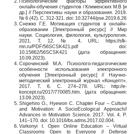
Психологические факторы эффективного
онлайн-обучения студентов / Клименских М.В [и
др.] // Перспективы науки и образования. 2019.
№ 6 (42). С. 312-321.
doi
: 10.32744/pse.2019.6.26
Снежко Г.Е. Мотивация студентов в онлайн-
образовании [Электронный ресурс] // Мир
науки. Социология, филология, культурология.
2021. Т. 12. № 4.
URL
:
https
://
sfk
-
mn
.
ru
/
PDF
/56
SCSK
421.
pdf
doi
:
10.15862/56
SCSK
421 (дата обращения:
10.09.2023).
Сорочинский М.А. Психолого-педагогические
особенности использования электронного
обучения [Электронный ресурс] // Научно-
методический электронный журнал «Концепт».
2017. Т. 6. С. 274–278. URL: http://e-
koncept.ru/2017/770085.htm. (дата обращения:
13.09.2023).
Shigehiro O., Hyewon C.
Chapter Four – Culture
and Motivation: A SocioEcological Approach//
Advances in Motivation Science. 2017. Vol. 4. P.
141–170. doi: 10.1016/bs.adms.2017.02.004.
Varkonyi I.
Open Online Education – Virtual
Classrooms Open to Everyone // Defense