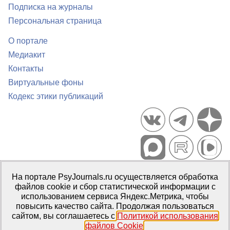
Подписка на журналы
Персональная страница
О портале
Медиакит
Контакты
Виртуальные фоны
Кодекс этики публикаций
Портал психологических изданий PsyJournals.ru, 2007–2026
На портале PsyJournals.ru осуществляется обработка
Правила использования материалов
файлов cookie и сбор статистической информации с
Свидетельство регистрации СМИ
Эл № ФС77-66447 от 14 июля
использованием сервиса Яндекс.Метрика, чтобы
2016 г.
повысить качество сайта. Продолжая пользоваться
сайтом, вы соглашаетесь с
Политикой использования
Издатель:
ФГБОУ ВО МГППУ
файлов Cookie
.