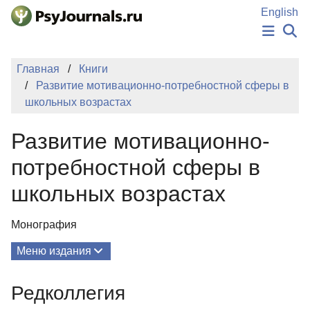
Перейти к основному содержанию
English
НОВОСТИ
Главная
Книги
ИЗДАНИЯ
Развитие мотивационно-потребностной сферы в
АВТОРЫ
школьных возрастах
ПОДАТЬ РУКОПИСЬ
БАЗА ЗНАНИЙ
Развитие мотивационно-
КЛЮЧЕВЫЕ СЛОВА
Регистрация
Вход
потребностной сферы в
школьных возрастах
Монография
Меню издания
О Книге
Редколлегия
Редколлегия