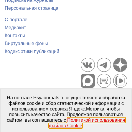
Подписка на журналы
Персональная страница
О портале
Медиакит
Контакты
Виртуальные фоны
Кодекс этики публикаций
Портал психологических изданий PsyJournals.ru, 2007–2026
На портале PsyJournals.ru осуществляется обработка
Правила использования материалов
файлов cookie и сбор статистической информации с
Свидетельство регистрации СМИ
Эл № ФС77-66447 от 14 июля
использованием сервиса Яндекс.Метрика, чтобы
2016 г.
повысить качество сайта. Продолжая пользоваться
сайтом, вы соглашаетесь с
Политикой использования
Издатель:
ФГБОУ ВО МГППУ
файлов Cookie
.
Репозиторий открытого доступа