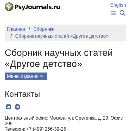
Перейти к основному содержанию
English
НОВОСТИ
Главная
Сборники
ИЗДАНИЯ
Сборник научных статей «Другое детство»
АВТОРЫ
ПОДАТЬ РУКОПИСЬ
Сборник научных статей
БАЗА ЗНАНИЙ
КЛЮЧЕВЫЕ СЛОВА
«Другое детство»
Регистрация
Вход
Меню издания
О Сборнике
Контакты
Редколлегия
Текст
Центральный офис: Москва, ул. Сретенка, д. 29. Офис
Контакты
209
Телефон: +7 (499) 256-39-26