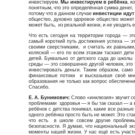
инвестируем.
Мы инвестируем в ребёнка
, к
понятным, что это определённая сумма денег,
потому что в данном случае
инвестиции идут
общество, духовно здоровое общество может 
может быть, из реальной жизни, и не уводить
Что есть сегодня на территории города — э
самый короткий путь достижения успеха — эт
своими сверстниками, и считать их равными,
коляской — его по всем этажам таскают дети
детей. Буквально от детского сада до школ
среды — это совершенно другой человек, это 
инвестировать деньги. Таким образом, сам
финансовые потоки и высказывая своё мнен
образования не только как вопрос обеспечен
Спасибо.
Е. А. Бунимович:
Слово «инклюзия» звучит сег
проблемами здоровья — я бы так сказал — а 
ребёнок с детства понимал, какие все разные 
одного ребёнка просто быть не может. Это ст
что есть в школе совсем другие проблемы
безопасности. Я думаю, что национальный эк
моменты нашей жизни. У нас ещё есть участни