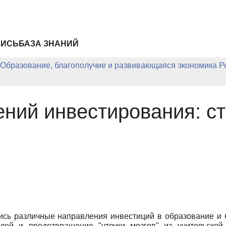
ПИСЬ
БАЗА ЗНАНИЙ
Образование, благополучие и развивающаяся экономика Р
ений инвестирования: с
сь различные направления инвестиций в образование и бл
лей и предотвращение "утечки мозгов" из учительской