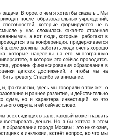
дача. Второе, о чем я хотел бы сказать... Мы
 приходят после образовательных учреждений,
х способностей, которые формируются не в
смысле у нас сложилась какая-то странная
азованными», а вот люди, которые работают в
проводится эта конференция, придерживается
ной школе должны работать люди очень хорошо
ека, которые нацелены на его многогранную
верситете, в котором это сейчас проводится.
тва, уровень финансирования образования в
оценки детских достижений, и чтобы мы на
бить тревогу. Спасибо за внимание.
 и, фактически, здесь мы говорили о том же: о
разование и раннее развитие, и действительно
о сумм, но и характера инвестиций, во что
ного округа, и ей сейчас слово.
сим всех сидящих в зале, каждый может назвать
инвестировать деньги. Но я бы хотела в этом
е, в образовании города Москвы: это инклюзия,
стициях в инклюзии, встаёт вопрос, во что мы