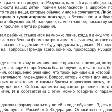
 в расчете на результат. Результат, важный и для общества,
сности наших детей, причём безопасности в широком пон
то те две вещи, которые обычно у нас не сочетаются.
Либо
орим о гуманитарном подходе,
о безопасности и благ
го обсуждения. И, наверное, самое главное, поскольку м
х проблем и пути их решения.
вам ребёнка становится немножко легче, когда я вижу, что
какая-то особенная форма патриотизма: мы считаем, что все
, связанных с детьми. Не буду продолжать дальше. Я пр
 на вопросы. Прежде всего, конечно, профессору Рубцову
де всего я хочу внимание ваше привлечь к позиции, кото
 мы говорим о проблемах благополучия и, в частности, бе
ания, совершенно очевидно, что такой единицей, в которой
зовательного учреждения. Вопрос, который стоит для наше
ным показателям, и каким образом творческую школу, то 
олу для всех. Сейчас одним из вариантов решения этого
вития. И в соответствии с этим можно говорить о парам
е должны формироваться у детей в ходе обучения. Здесь у
 действует в Российской Федерации. Относительно дош