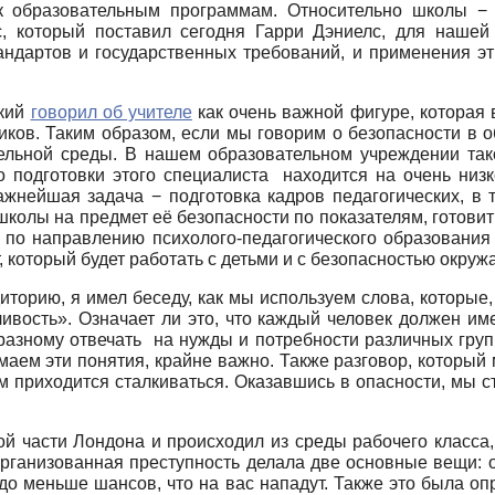
к образовательным программам. Относительно школы − 
с, который поставил сегодня Гарри Дэниелс, для нашей
ндартов и государственных требований, и применения эти
ский
говорил об учителе
как очень важной фигуре, которая 
ников. Таким образом, если мы говорим о безопасности в 
тельной среды. В нашем образовательном учреждении так
во подготовки этого специалиста находится на очень низк
нейшая задача − подготовка кадров педагогических, в т
колы на предмет её безопасности по показателям, готовить
 по направлению психолого-педагогического образования
, который будет работать с детьми и с безопасностью окру
аудиторию, я имел беседу, как мы используем слова, котор
ивость». Означает ли это, что каждый человек должен име
-разному отвечать на нужды и потребности различных групп
маем эти понятия, крайне важно. Также разговор, который 
м приходится сталкиваться. Оказавшись в опасности, мы с
ной части Лондона и происходил из среды рабочего класс
организованная преступность делала две основные вещи: о
до меньше шансов, что на вас нападут. Также это была о