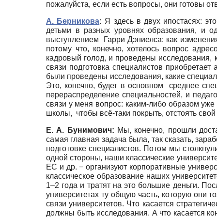
пожалуйста, если есть вопросы, они готовы отв
А. Берникова
:
Я здесь в двух ипостасях: эт
детьми в разных уровнях образования, и 
выступлением Гарри Дэниелса: как изменения
потому что, конечно, хотелось вопрос адре
кадровый голод, и проведены исследования, к
связи подготовка специалистов приобретает 
были проведены исследования, какие специали
Это, конечно, будет в основном среднее спе
перераспределение специальностей, и педаго
связи у меня вопрос: каким-либо образом уже
школы, чтобы всё-таки покрыть, отстоять свой
Е. А. Бунимович:
Мы, конечно, прошли доста
самая главная задача была, так сказать, зара
подготовке специалистов. Потом мы столкнули
одной стороны, наши классические университ
ЕС и др. − организуют корпоративные универс
классическое образование наших университет
1–2 года и тратят на это большие деньги. По
университетах ту общую часть, которую они то
связи университетов. Что касается стратегич
должны быть исследования. А что касается кон