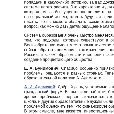
попадали в какую-либо историю, за вас должн
системе наркотрафика. Это характерно и для
которая смогла бы существенно повлиять на 
на социальный аспект, то есть будут ли люди
писать. Но вы можете обладать всеми этими 
вопрос, как можно дать детям ощущение благо
Система образования очень быстро меняется, 
тем, что подходы, которые существуют в о
Великобритании имеет место романтическое 
сейчас обратить внимание, как изменения эко
России, и каким образом эти изменения ска
создание процветающего общества.
Е. А. Бунимович:
Спасибо, особенно приятно,
проблемы решаются в разных странах. Тепе
образовательной политики А. Адамского.
А. И. Адамский
:
Добрый день, уважаемые кол
гражданский форум. В том числе работает бо
зрения, проблемах: первая заключается в том
школа, и другие образовательные нужды были 
проблемой объяснить тем, кто финансирует об
В этом смысле, мне кажется, инвестиционн