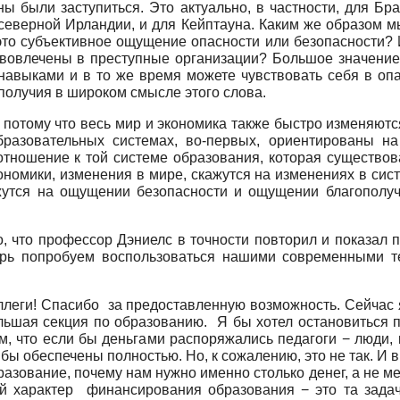
ы были заступиться. Это актуально, в частности, для Бра
 северной Ирландии, и для Кейптауна. Каким же образом м
это субъективное ощущение опасности или безопасности? 
 вовлечены в преступные организации? Большое значение 
навыками и в то же время можете чувствовать себя в опа
получия в широком смысле этого слова.
потому что весь мир и экономика также быстро изменяются
бразовательных системах, во-первых, ориентированы на
отношение к той системе образования, которая существов
номики, изменения в мире, скажутся на изменениях в систе
жутся на ощущении безопасности и ощущении благополуч
 что профессор Дэниелс в точности повторил и показал п
рь попробуем воспользоваться нашими современными т
леги! Спасибо за предоставленную возможность. Сейчас я
льшая секция по образованию. Я бы хотел остановиться п
, что если бы деньгами распоряжались педагоги − люди, 
бы обеспечены полностью. Но, к сожалению, это не так. И 
разование, почему нам нужно именно столько денег, а не м
ый характер финансирования образования − это та задач