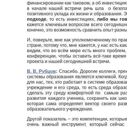
финансировании как таковом, а об инвестициях
в начале нашей встречи речь шла о безопа
позитивного уклада их жизни и образования. Э
подходе
, то есть инвестициях,
либо мы гов
кажется ключевым вопросом всего сегодняшне
конечно, это возможность сравнить опыт разны
И, поверьте, мне как уполномоченному по пра
стране, потому что, мне кажется, у нас есть 
видим, что во всём мире есть много проблем
конференции, чтобы оставить всё-таки время
проекта и нашей сегодняшней встречи.
В. В. Рубцов
:
Спасибо. Дорогие коллеги, преж
системы образования является ключевой. Когда
для нас, тех, кто работает в системе образов
учреждение и его среда, то есть среда обра
сделать эту среду комфортной по самым раз
развития каждого ученика, сохранить как шк
которая сама определяет вектор своего раз
образовательного учреждения.
Другой показатель − это компетенции, которы
очень важный инструмент, который сейчас