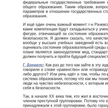
федеральные государственные требования 
общего образования. Таким образом, вопро
параметров в отношении государственных ста
образования.
И ещё один очень важный момент: г-н Рачев
какие компетенции будут складываться у уче
фигуре, отвечающей за состояние образова
безопасности. Я должен сказать, что качест
вообще у высших учебных заведений есть важ
оценивать состояние образовательной среды ш
плане является законодателем мод, стандарт
должен получить и пройти будущий специалист
Г. Дэниелс
:
Как раз до того как зайти в эту 
говорили о слове «равенство» или «справедл
либо другого? Или речь идёт о том, чтобы по
система образования, потому что как мы пони
люди на чувство небезопасности, с которым и
себя в безопасности.
Так, в начале XX века тем, кто жил в восточ
членом преступной группировки. Потому что 
принадлежали к этой группировке, было гораз