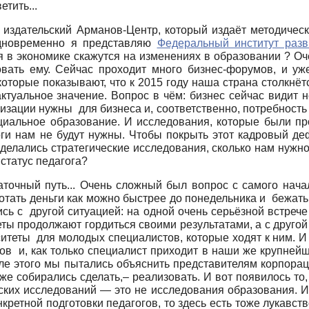
етить...
о издательский Арманов-Центр, который издаёт методиче
одновременно я представляю
Федеральный институт разв
 в экономике скажутся на изменениях в образовании ? Оче
совать ему. Сейчас проходит много бизнес-форумов, и у
оторые показывают, что к 2015 году наша страна столкнё
актуальное значение. Вопрос в чём: бизнес сейчас видит 
зации нужны для бизнеса и, соответственно, потребность
циальное образование. И исследования, которые были про
ги нам не будут нужны. Чтобы покрыть этот кадровый деф
 делались стратегические исследования, сколько нам нужн
 статус педагога?
точный путь... Очень сложный был вопрос с самого начала
ботать деньги как можно быстрее до понедельника и бежать 
сь с другой ситуацией: на одной очень серьёзной встрече 
еты продолжают гордиться своими результатами, а с друго
итеты для молодых специалистов, которые ходят к ним. И 
ов и, как только специалист приходит в наши же крупнейш
сле этого мы пытались объяснить представителям корпорац
же собирались сделать,– реализовать. И вот появилось то,
еских исследований — это не исследования образования. И
кретной подготовки педагогов, то здесь есть тоже лукавств