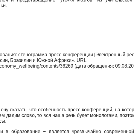
ьи.
ования: стенограмма пресс-конференции [Электронный ресу
сии, Бразилии и Южной Африки». URL:
u_economy_wellbeing/contents/36269 (дата обращения: 09.08.20
чу сказать, что особенность пресс-конференций, на кото
всем дадим cлово, то вся наша речь будет монологами, поэто
сы.
ии в образование − является чрезвычайно современной