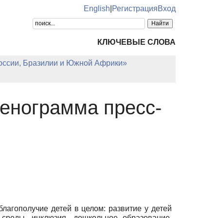
English
|
Регистрация
Вход
КЛЮЧЕВЫЕ СЛОВА
оссии, Бразилии и Южной Африки»
тенограмма пресс-
агополучие детей в целом: развитие у детей
 среды, инклюзия, дошкольное образование,