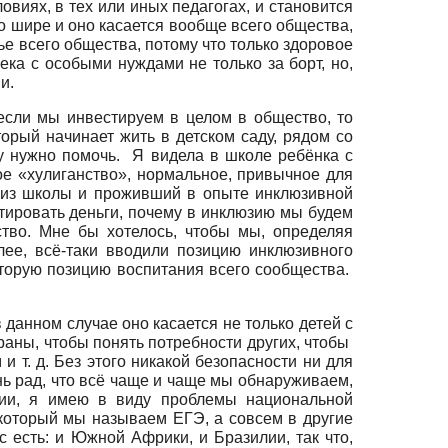
ловиях, в тех или иных педагогах, и становится
о шире и оно касается вообще всего общества,
вье всего общества, потому что только здоровое
ка с особыми нуждами не только за борт, но,
и.
если мы инвестируем в целом в общество, то
орый начинает жить в детском саду, рядом со
му нужно помочь. Я видела в школе ребёнка с
ое «хулиганство», нормальное, привычное для
й из школы и проживший в опыте инклюзивной
стировать деньги, почему в инклюзию мы будем
тво. Мне бы хотелось, чтобы мы, определяя
ее, всё-таки вводили позицию инклюзивного
оторую позицию воспитания всего сообщества.
 данном случае оно касается не только детей с
аны, чтобы понять потребности других, чтобы
и т. д. Без этого никакой безопасности ни для
нь рад, что всё чаще и чаще мы обнаруживаем,
сии, я имею в виду проблемы национальной
 который мы называем ЕГЭ, а совсем в другие
с есть: и Южной Африки, и Бразилии, так что,