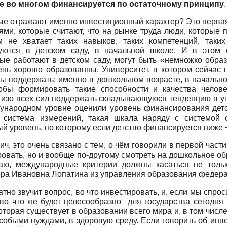
е во многом финансируется по остаточному принципу
.
е отражают именно инвестиционный характер? Это первая за
ми, которые считают, что на рынке труда люди, которые
м не хватает таких навыков, таких компетенций, таки
ются в детском саду, в начальной школе. И в этом 
рые работают в детском саду, могут быть «немножко обр
ень хорошо образованны. Университет, в котором сейчас 
л бы поддержать: именно в дошкольном возрасте, в началь
обы формировать такие способности и качества челов
зо всех сил поддержать складывающуюся тенденцию в уни
ународном уровне оценили уровень финансирования детс
 система измерений, такая шкала наряду с системой 
уровень, по которому если детство финансируется ниже − 
, это очень связано с тем, о чём говорили в первой части,
овать, но и вообще по-другому смотреть на дошкольное об
маю, международные критерии должны касаться не тольк
ра Ивановна Лопатина из управления образования федераль
тно звучит вопрос, во что инвестировать, и, если мы спро
во что же будет целесообразно для государства сегодня 
торая существует в образовании всего мира и, в том числ
обыми нуждами, в здоровую среду. Если говорить об инве