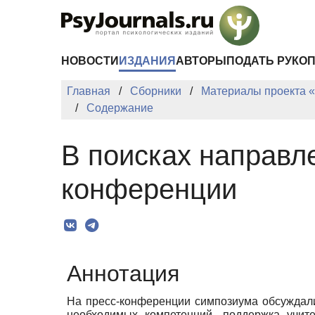
Перейти к основному содержанию
НОВОСТИ
ИЗДАНИЯ
АВТОРЫ
ПОДАТЬ РУКО
Главная
Сборники
Материалы проекта «
Содержание
В поисках направл
конференции
Аннотация
На пресс-конференции симпозиума обсуждали
необходимых компетенций, поддержка учите