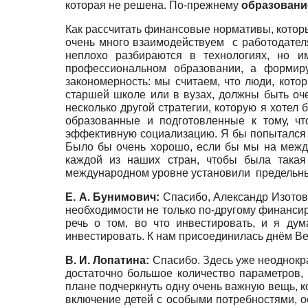
которая не решена. По-прежнему
образовани
Как рассчитать финансовые нормативы, которы
очень много взаимодействуем с работодателя
неплохо разбираются в технологиях, но и
профессиональном образовании, а формиру
закономерность: мы считаем, что люди, кото
старшей школе или в вузах, должны быть оч
несколько другой стратегии, которую я хоте
образованные и подготовленные к тому, чт
эффективную социализацию. Я бы попытался и
Было бы очень хорошо, если бы мы на межд
каждой из наших стран, чтобы была такая
международном уровне установили предельный 
Е. А. Бунимович:
Спасибо, Александр Изотович
необходимости не только по-другому финансир
речь о том, во что инвестировать, и я ду
инвестировать. К нам присоединилась днём Ве
В. И. Лопатина:
Спасибо. Здесь уже неоднокра
достаточно большое количество параметров, 
плане подчеркнуть одну очень важную вещь, ко
включение детей с особыми потребностями, ос