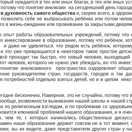
оторый нуждается в тех или иных благах, в тех или иных ус
 потому что понятие инклюзии на сегодняшний день горазд
 в духовность самого общества
и, скорее всего, в здоро
позволить себе не выбрасывать ребёнка или потом челове
 его в жизнь-ожидание или проживание за закрытыми дверям
то опыт работы образовательных учреждений, потому что 
о инвестирование в образование, потому что ребёнок, кот
 и даже не удивляться, что рядом есть ребёнок, которо
 и это уже превращается в некоторое такое простое детск
ы всё проходит так быстро, что новый человек, выходящи
тот человек, которого не нужно уже убеждать, во что инве
о понятие инклюзивного пространства оздоровляет общес
ие руководителям стран, государств, городов и так дал
ия потребностей отдельно взятых детей, но и в целом нек
одня бесконечно. Наверное, это не случайно, потому что в
вообще, возможности выживания нашей школы и нашей стр
и по религиозным взглядам, и по проблемам со здоровьем 
ановится ключевой проблемой нашего образования, и я оче
, чем те, с которых начинались общественные дискус
замен наше образование держит совсем не в тот момент,
ки, вы их видите, даже представители других стран у на