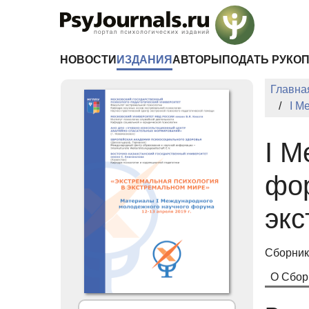
Перейти к основному содержанию
НОВОСТИ
ИЗДАНИЯ
АВТОРЫ
ПОДАТЬ РУКО
Главна
I М
I 
фор
эк
Сборник
О Сбор