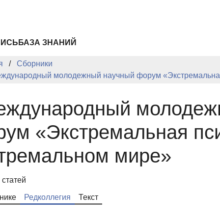
ПИСЬ
БАЗА ЗНАНИЙ
я
Сборники
еждународный молодежный научный форум «Экстремальная
Международный молодеж
ум «Экстремальная пси
стремальном мире»
 статей
нике
Редколлегия
Текст