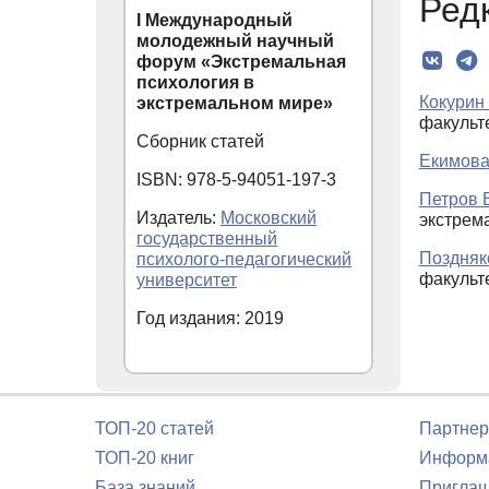
Ред
I Международный
молодежный научный
форум «Экстремальная
психология в
Кокурин
экстремальном мире»
факульт
Сборник статей
Екимова
ISBN: 978-5-94051-197-3
Петров В
Издатель:
Московский
экстрем
государственный
Поздняк
психолого-педагогический
факульт
университет
Год издания: 2019
ТОП-20 статей
Партнер
ТОП-20 книг
Информа
База знаний
Приглаш