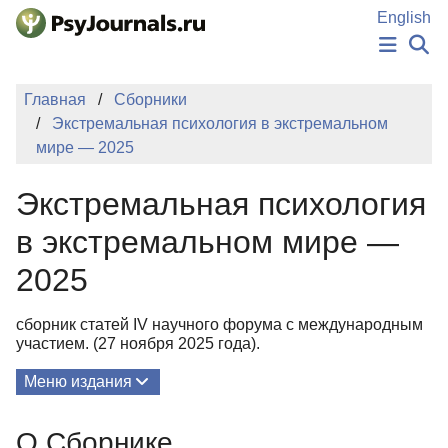
Перейти к основному содержанию
English
НОВОСТИ
Главная
Сборники
ИЗДАНИЯ
Экстремальная психология в экстремальном
АВТОРЫ
мире — 2025
ПОДАТЬ РУКОПИСЬ
БАЗА ЗНАНИЙ
Экстремальная психология
КЛЮЧЕВЫЕ СЛОВА
Регистрация
Вход
в экстремальном мире —
2025
сборник статей IV научного форума с международным
участием. (27 ноября 2025 года).
Меню издания
О Сборнике
О Сборнике