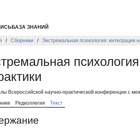
ПИСЬ
БАЗА ЗНАНИЙ
я
Сборники
Экстремальная психология: интеграция н
тремальная психология:
рактики
лы Всероссийской научно-практической конференции с меж
нике
Редколлегия
Текст
ержание