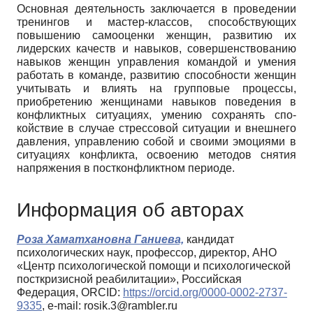
Основная деятельность заключается в проведении
тренингов и мастер-классов, способствующих
повышению самооценки женщин, развитию их
лидерских качеств и навыков, совершенствованию
навыков женщин управления командой и умения
работать в команде, развитию способности жен­щин
учитывать и влиять на групповые процессы,
приобретению женщина­ми навыков поведения в
конфликтных ситуациях, умению сохранять спо­
койствие в случае стрессовой ситуации и внешнего
давления, управлению собой и своими эмоциями в
ситуациях конфликта, освоению методов сня­тия
напряжения в постконфликтном периоде.
Информация об авторах
Роза Хаматхановна Ганиева,
кандидат
психологических наук, профессор, директор, АНО
«Центр психологической помощи и психологической
посткризисной реабилитации», Российская
Федерация, ORCID:
https://orcid.org/0000-0002-2737-
9335
, e-mail: rosik.3@rambler.ru