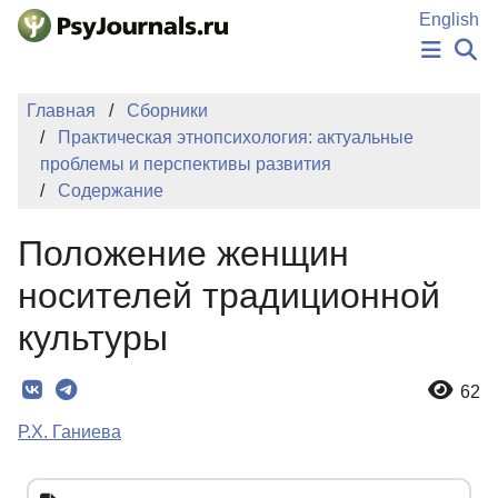
Перейти к основному содержанию
English
НОВОСТИ
Главная
Сборники
ИЗДАНИЯ
Практическая этнопсихология: актуальные
АВТОРЫ
проблемы и перспективы развития
ПОДАТЬ РУКОПИСЬ
Содержание
БАЗА ЗНАНИЙ
КЛЮЧЕВЫЕ СЛОВА
Положение женщин
Регистрация
Вход
носителей традиционной
культуры
62
Р.Х. Ганиева