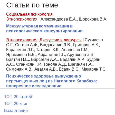
Статьи по теме
Социальная психология
,
Этнопсихология
|
Александрова Е.А., Шорохова В.А.
Межкультурная коммуникация в
психологическом консультировании
Этнопсихология
,
Дискуссии и дискурсы
|
Сукиасян
С.Г., Согоян А.Ф., Багдасарян Л.В., Григорян А.К.,
Карапетян Л.Г., Татарян К.К., Аванесян Г.М.,
Ярамишян В.Б., Айрапетян Г.Г., Арутюнян З.В.,
Баятян Н.Е., Барсегян А.А., Бадалян А.Р., Будоян
А.С., Оганисян Г.Р., Тоноян А.Д., Шагинян Г.А.,
Симонян А.В., Авагян А.В., Есаян В.С., Макарян Т.С.
Психическое здоровье вынужденно
перемещенных лиц из Нагорного Карабаха:
поперечное исследование
ТОП-20 статей
ТОП-20 книг
База знаний