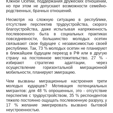
Южной Осетии, поддержания дружеских от­ношений,
но при этом не допускают возможности семейно-
родственных, брачных отношений.
Несмотря на сложную ситуацию в республике,
отсутствие перспек­тив трудоустройства, скорого
благоустройства, даже испытывая напряжен­ность
послевоенного быта в социальных практиках
повседневности, боль­шинство молодых осетин
связывают свое будущее с независимостью сво­ей
республики. Так, 73 % молодых осетин не планируют
в ближайшем бу­дущем переезд в РФ или в другую
страну на постоянное местожительство. 27 % -
избирают стратегию адаптации, через
осуществление горизонталь­ной миграционной
мобильности, планируют эмиграцию.
Чем вызваны миграционные настроения трети
молодых кударцев? Мо­тивация потенциальных
мигрантов: для 48 % опрошенных, это - отсут­ствие
перспектив с трудоустройством, 35 % респондентов
тяжело постоян­но ощущать послевоенную разруху, у
17 % желание эмигрировать вызвано бытовой
неустроенностью.