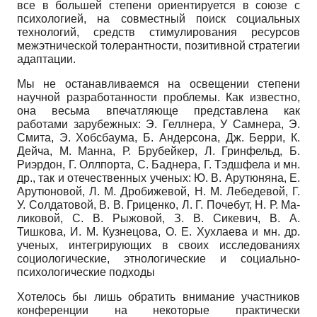
все в большей степени ориентируется в союзе с
психологией, на совместный поиск социальных
технологий, средств сти­мулирования ресурсов
межэтнической толерантности, позитивной страте­гии
адаптации.
Мы не останавливаемся на освещении степени
научной разработанно­сти проблемы. Как известно,
она весьма впечатляюще представлена как
работами зарубежных: Э. Геллнера, У Самнера, Э.
Смита, Э. Хобсбаума, Б. Андерсона, Дж. Берри, К.
Дейча, М. Манна, Р. Брубейкер, Л. Гринфельд, Б.
Риэрдон, Г. Оллпорта, С. Баднера, Г. Тэдшфела и мн.
др., так и отече­ственных ученых: Ю. В. Арутюняна, Е.
Арутюновой, Л. М. Дробижевой, Н. М. Лебедевой, Г.
У. Солдатовой, В. В. Гриценко, Л. Г. Почебут, Н. Р. Ма-
ликовой, С. В. Рыжовой, З. В. Сикевич, В. А.
Тишкова, И. М. Кузнецова, О. Е. Хухлаева и мн. др.
ученых, интегрирующих в своих исследованиях
социологические, этнологические и социально-
психологические подходы
Хотелось бы лишь обратить внимание участников
конференции на неко­торые практически