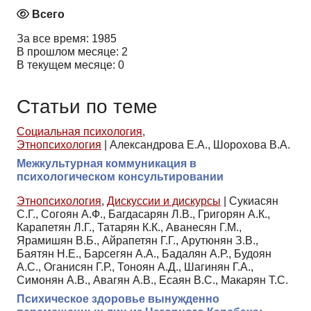
Всего
За все время: 1985
В прошлом месяце: 2
В текущем месяце: 0
Статьи по теме
Социальная психология
,
Этнопсихология
|
Александрова Е.А., Шорохова В.А.
Межкультурная коммуникация в
психологическом консультировании
Этнопсихология
,
Дискуссии и дискурсы
|
Сукиасян
С.Г., Согоян А.Ф., Багдасарян Л.В., Григорян А.К.,
Карапетян Л.Г., Татарян К.К., Аванесян Г.М.,
Ярамишян В.Б., Айрапетян Г.Г., Арутюнян З.В.,
Баятян Н.Е., Барсегян А.А., Бадалян А.Р., Будоян
А.С., Оганисян Г.Р., Тоноян А.Д., Шагинян Г.А.,
Симонян А.В., Авагян А.В., Есаян В.С., Макарян Т.С.
Психическое здоровье вынужденно