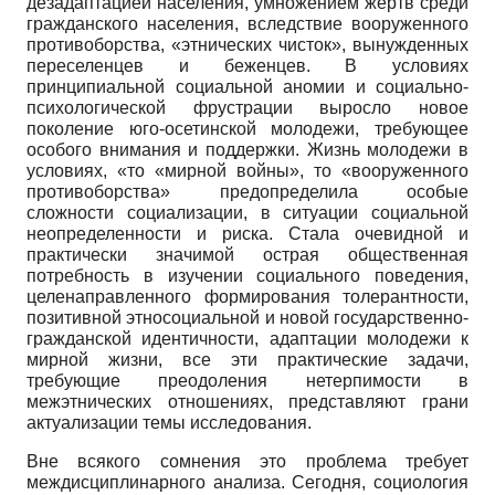
дезадаптацией населения, умножением жертв среди
гражданского населе­ния, вследствие вооруженного
противоборства, «этнических чисток», вы­нужденных
переселенцев и беженцев. В условиях
принципиальной со­циальной аномии и социально-
психологической фрустрации выросло но­вое
поколение юго-осетинской молодежи, требующее
особого внимания и поддержки. Жизнь молодежи в
условиях, «то «мирной войны», то «воору­женного
противоборства» предопределила особые
сложности социализа­ции, в ситуации социальной
неопределенности и риска. Стала очевидной и
практически значимой острая общественная
потребность в изучении соци­ального поведения,
целенаправленного формирования толерантности,
по­зитивной этносоциальной и новой государственно-
гражданской идентич­ности, адаптации молодежи к
мирной жизни, все эти практические зада­чи,
требующие преодоления нетерпимости в
межэтнических отношениях, представляют грани
актуализации темы исследования.
Вне всякого сомнения это проблема требует
междисциплинарного ана­лиза. Сегодня, социология