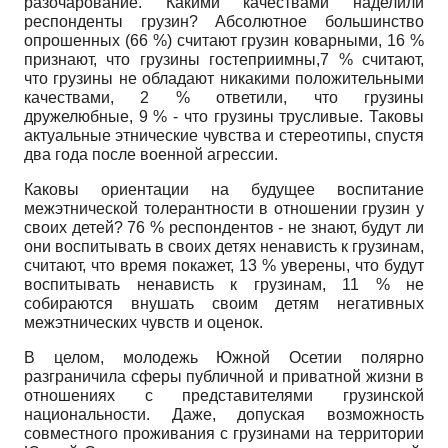
разочарование. Какими ка­чествами наделили
респонденты грузин? Абсолютное большинство
опро­шенных (66 %) считают грузин коварными, 16 %
признают, что грузины гостеприимны,7 % считают,
что грузины не обладают никакими положительными
качествами, 2 % ответили, что грузины
дружелюбные, 9 % - что грузины трусливые. Таковы
актуальные этнические чувства и стереотипы, спустя
два года после военной агрессии.
Каковы ориентации на будущее воспитание
межэтнической толерантно­сти в отношении грузин у
своих детей? 76 % респондентов - не знают, бу­дут ли
они воспитывать в своих детях ненависть к грузинам,
считают, что время покажет, 13 % уверены, что будут
воспитывать ненависть к грузи­нам, 11 % не
собираются внушать своим детям негативных
межэтнических чувств и оценок.
В целом, молодежь Южной Осетии полярно
разграничила сферы пу­бличной и приватной жизни в
отношениях с представителями грузинской
национальности. Даже, допуская возможность
совместного проживания с грузинами на территории