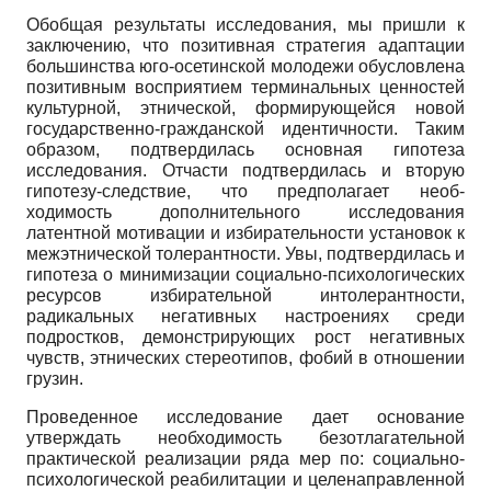
Обобщая результаты исследования, мы пришли к
заключению, что по­зитивная стратегия адаптации
большинства юго-осетинской молодежи об­условлена
позитивным восприятием терминальных ценностей
культурной, этнической, формирующейся новой
государственно-гражданской идентич­ности. Таким
образом, подтвердилась основная гипотеза
исследования. От­части подтвердилась и вторую
гипотезу-следствие, что предполагает необ­
ходимость дополнительного исследования
латентной мотивации и избира­тельности установок к
межэтнической толерантности. Увы, подтвердилась и
гипотеза о минимизации социально-психологических
ресурсов избира­тельной интолерантности,
радикальных негативных настроениях среди
подростков, демонстрирующих рост негативных
чувств, этнических стере­отипов, фобий в отношении
грузин.
Проведенное исследование дает основание
утверждать необходи­мость безотлагательной
практической реализации ряда мер по: социально-
психологической реабилитации и целенаправленной