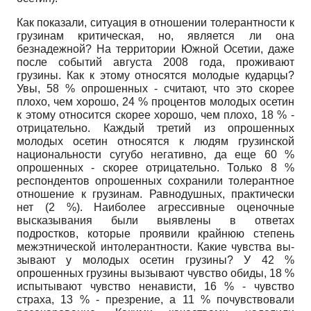
Как показали, ситуация в отношении толерантности к
грузинам крити­ческая, но, является ли она
безнадежной? На территории Южной Осетии, даже
после событий августа 2008 года, проживают
грузины. Как к этому от­носятся молодые кударцы?
Увы, 58 % опрошенных - считают, что это ско­рее
плохо, чем хорошо, 24 % процентов молодых осетин
к этому относится скорее хорошо, чем плохо, 18 % -
отрицательно. Каждый третий из опро­шенных
молодых осетин относятся к людям грузинской
национальности сугубо негативно, да еще 60 %
опрошенных - скорее отрицательно. Только 8 %
респондентов опрошенных сохранили толерантное
отношение к грузи­нам. Равнодушных, практически
нет (2 %). Наиболее агрессивные оценоч­ные
высказывания были выявлены в ответах
подростков, которые прояви­ли крайнюю степень
межэтнической интолерантности. Какие чувства вы­
зывают у молодых осетин грузины? У 42 %
опрошенных грузины вызыва­ют чувство обиды, 18 %
испытывают чувство ненависти, 16 % - чувство
страха, 13 % - презрение, а 11 % почувствовали