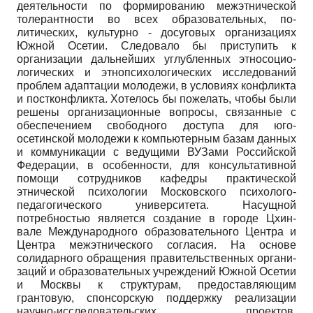
деятельности по фор­мированию межэтнической
толерантности во всех образовательных, по­
литических, культурно - досуговых организациях
Южной Осетии. Следо­вало бы приступить к
организации дальнейших углубленных этносоцио-
логических и этнопсихологических исследований
проблем адаптации мо­лодежи, в условиях конфликта
и постконфликта. Хотелось бы пожелать, чтобы были
решены организационные вопросы, связанные с
обеспечени­ем свободного доступа для юго-
осетинской молодежи к компьютерным ба­зам данных
и коммуникации с ведущими ВУЗами Российской
Федерации, в особенности, для консультативной
помощи сотрудников кафедры прак­тической
этнической психологии Московского психолого-
педагогического университета. Насущной
потребностью является создание в городе Цхин-
вале Международного образовательного Центра и
Центра межэтнического согласия. На основе
солидарного обращения правительственных органи­
заций и образовательных учреждений Южной Осетии
и Москвы к струк­турам, предоставляющим
грантовую, спонсорскую поддержку реализации
научно-исследовательских проектов,