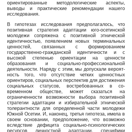
ориентированные методологические аспекты,
выводы и практические рекомендации нашего
исследования.
В гипотезах исследования предполагалось, что
позитивная страте­гия адаптации юго-осетинской
молодежи сопряжена с позитивной этни­ческой
идентичностью, появлением новых терминальных
ценностей, свя­занных с формированием
государственно-гражданской идентичности и с
высокой степенью ориентации на ценности
образования и социально-профессиональной
деятельности. Наряду с этим, мы допускали вероят­
ность того, что отсутствие четких ценностных
ориентиров, социальных перспектив для достижения
социальных статусов, востребованных в со­
временном обществе, может сказаться на
ограниченности возможности вы­бора позитивной
стратегии адаптации и избирательной этнической
толе­рантности для определенной части молодежи
Южной Осетии. И, наконец, третья гипотеза, имела в
своем основании, предположение, что возможно
вследствие дефицита социально-психологических
ресурсов личностной адаптации, специфики