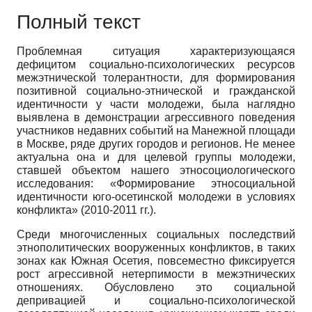
Полный текст
Проблемная ситуация характеризующаяся
дефицитом социально-психологических ресурсов
межэтнической толерантности, для формирова­ния
позитивной социально-этнической и гражданской
идентичности у ча­сти молодежи, была наглядно
выявлена в демонстрации агрессивного пове­дения
участников недавних событий на Манежной площади
в Москве, ряде других городов и регионов. Не менее
актуальна она и для целевой группы молодежи,
ставшей объектом нашего этносоциологического
исследования: «Формирование этносоциальной
идентичности юго-осетинской молодежи в условиях
конфликта» (2010-2011 гг.).
Среди многочисленных социальных последствий
этнополитических во­оруженных конфликтов, в таких
зонах как Южная Осетия, повсеместно фик­сируется
рост агрессивной нетерпимости в межэтнических
отношениях. Обусловлено это социальной
депривацией и социально-психологической