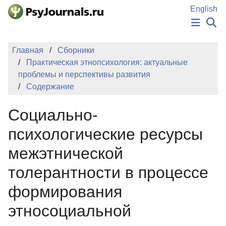
Перейти к основному содержанию
English
НОВОСТИ
Главная
Сборники
ИЗДАНИЯ
Практическая этнопсихология: актуальные
АВТОРЫ
проблемы и перспективы развития
ПОДАТЬ РУКОПИСЬ
Содержание
БАЗА ЗНАНИЙ
КЛЮЧЕВЫЕ СЛОВА
Социально-
Регистрация
Вход
психологические ресурсы
межэтнической
толерантности в процессе
формирования
этносоциальной