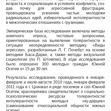
возраста и социализации в условиях конфликта, соз­
дав почву для агрессивной фрустрации,
провоцировала усвоение частью молодежи
радикальных идей, избирательной интолерантности
в межэтни­ческих отношениях с грузинами.
Эмпирическая база исследования включала методы
анкетного опро­са, тестовые вопросники,
ориентированные на выявление толерантности в
ситуации неопределенности методику «Виды
агрессии», разработанные Л. Г. Почебут на основе
методики Баса-Дарки, а также методы визуальной
социологии (по П. Штомпке). В ходе исследования
было опрошено 300 мо­лодых граждан Южной
Осетии от 15 до 30 лет.
Результаты исследования, проведенного в январе-
феврале и июле-августе 2010 года, январе-феврале
2011 года в г. Цхинвал и ряде посел­ков и сел Южной
Осетии, красноречиво свидетельствуют о социально-
психологических ресурсах толерантности/
интолерантности молодых «ку-дарцев»
(самоназвание этносоциальной общности южных
осетин).