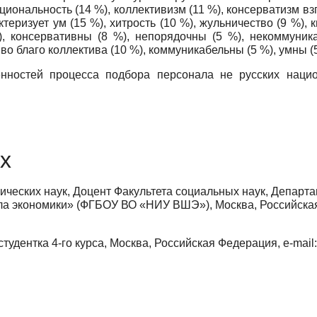
нальность (14 %), коллективизм (11 %), консерватизм взгл
ктеризует ум (15 %), хитрость (10 %), жульничество (9 %), 
 консер­вативны (8 %), непорядочны (5 %), некоммуника
во благо коллектива (10 %), коммуникабельны (5 %), умны (5
ностей процесса подбора персонала не русских нацио
х
ических наук, Доцент Факультета социальных наук, Департ
ла экономики» (ФГБОУ ВО «НИУ ВШЭ»), Москва, Российска
удентка 4-го курса, Москва, Российская Федерация, e-mail: 