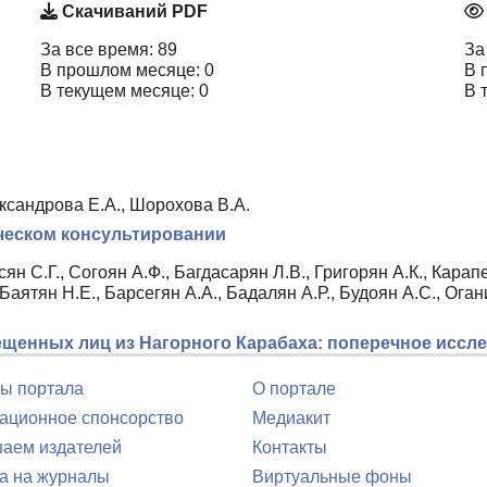
Скачиваний PDF
За все время: 89
За
В прошлом месяце: 0
В 
В текущем месяце: 0
В 
ксандрова Е.А., Шорохова В.А.
ческом консультировании
ян С.Г., Согоян А.Ф., Багдасарян Л.В., Григорян А.К., Карапет
Баятян Н.Е., Барсегян А.А., Бадалян А.Р., Будоян А.С., Оган
щенных лиц из Нагорного Карабаха: поперечное иссл
ы портала
О портале
ционное спонсорство
Медиакит
аем издателей
Контакты
а на журналы
Виртуальные фоны