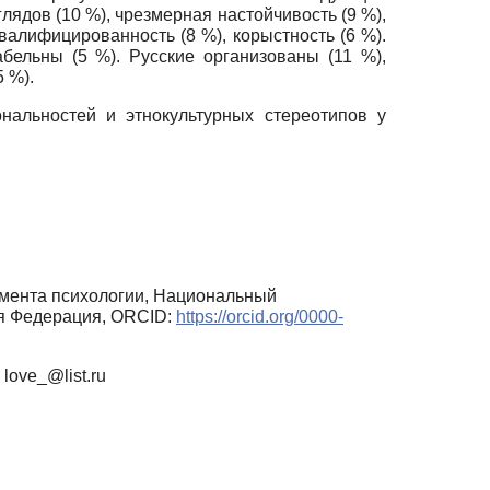
ядов (10 %), чрезмерная настой­чивость (9 %),
квалифицированность (8 %), корыстность (6 %).
бельны (5 %). Русские ор­ганизованы (11 %),
 %).
нальностей и этнокультурных стереотипов у
амента психологии, Национальный
я Федерация, ORCID:
https://orcid.org/0000-
love_@list.ru