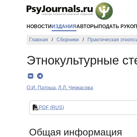
Перейти к основному содержанию
НОВОСТИ
ИЗДАНИЯ
АВТОРЫ
ПОДАТЬ РУКО
Главная
Сборники
Практическая этнопс
Этнокультурные ст
О.И. Патоша
,
Л.Л. Черкасова
PDF (RUS)
Общая информация