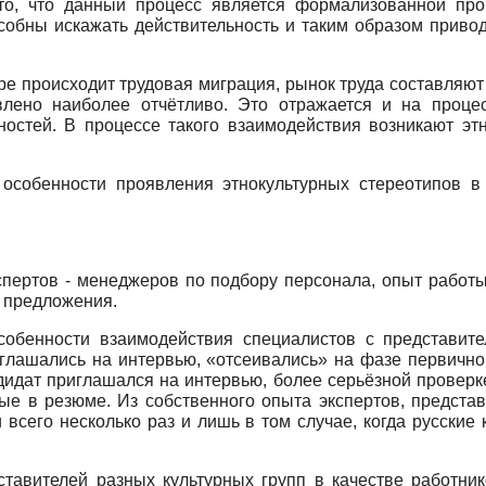
то, что данный процесс является формализованной пр
собны искажать действитель­ность и таким образом приво
ре происходит трудовая миграция, рынок труда составляю
влено наиболее отчётли­во. Это отражается и на процес
остей. В процессе такого вза­имодействия возникают эт
собенности проявления эт­нокультурных стереотипов в
пертов - менеджеров по подбору персонала, опыт работы о
е предложения.
обенности взаимодействия специалистов с представит
глашались на интервью, «от­сеивались» на фазе первично
идат приглашался на интер­вью, более серьёзной проверке
ые в резюме. Из собственно­го опыта экспертов, предста
всего несколько раз и лишь в том случае, когда русские
ставителей разных куль­турных групп в качестве работни