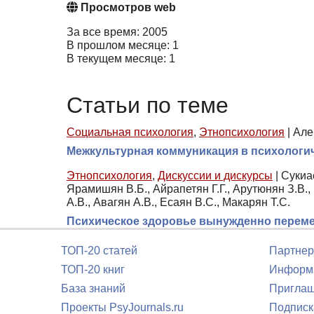
Просмотров web
За все время: 2005
В прошлом месяце: 1
В текущем месяце: 1
Статьи по теме
Социальная психология
,
Этнопсихология
|
Але
Межкультурная коммуникация в психологи
Этнопсихология
,
Дискуссии и дискурсы
|
Сукиас
Ярамишян В.Б., Айрапетян Г.Г., Арутюнян З.В., 
А.В., Авагян А.В., Есаян В.С., Макарян Т.С.
Психическое здоровье вынужденно переме
ТОП-20 статей
Партнер
ТОП-20 книг
Информа
База знаний
Приглаш
Проекты PsyJournals.ru
Подписк