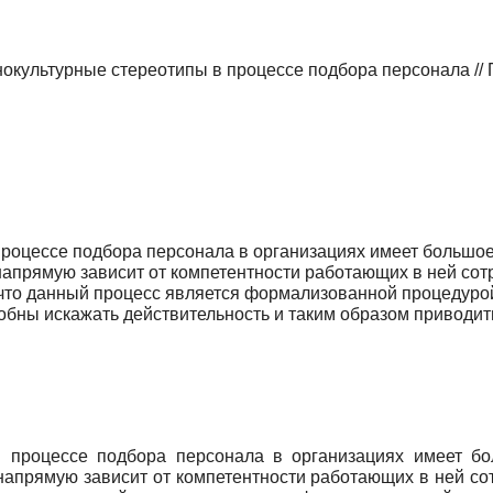
окультурные стереотипы в процессе подбора персонала // 
роцессе подбора персо­нала в организациях имеет большое 
рямую зависит от компе­тентности работающих в ней сотруд
 что данный процесс является формализованной процедуро
обны искажать действитель­ность и таким образом приводит
 процессе подбора персо­нала в организациях имеет бо
прямую зависит от компе­тентности работающих в ней сотру