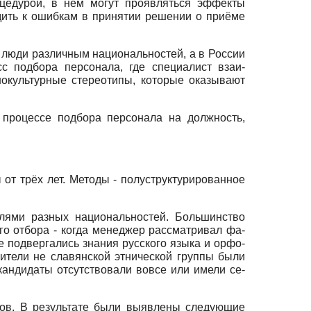
оцедурой, в нём могут проявляться эффекты
дить к ошибкам в принятии решении о приё­ме
т люди различным национальностей, а в России
с подбора персонала, где специалист взаи­
нокультурные стереотипы, которые оказывают
 процессе подбора персонала на должность,
т трёх лет. Методы - полуструктуриро­ванное
елями разных национальностей. Большинство
го отбора - когда менеджер рассматривал фа­
 подвергались знания русского языка и орфо­
вители не славянской этнической группы были
 кандидаты отсутствовали вовсе или имели се­
ков. В результате были выявлены следу­ющие