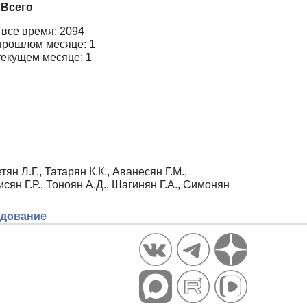
Всего
 все время: 2094
прошлом месяце: 1
текущем месяце: 1
ян Л.Г., Татарян К.К., Аванесян Г.М.,
исян Г.Р., Тоноян А.Д., Шагинян Г.А., Симонян
едование