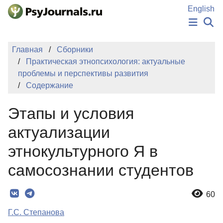
Перейти к основному содержанию
English
НОВОСТИ
Главная
Сборники
ИЗДАНИЯ
Практическая этнопсихология: актуальные
АВТОРЫ
проблемы и перспективы развития
ПОДАТЬ РУКОПИСЬ
Содержание
БАЗА ЗНАНИЙ
КЛЮЧЕВЫЕ СЛОВА
Этапы и условия
Регистрация
Вход
актуализации
этнокультурного Я в
самосознании студентов
60
Г.С. Степанова