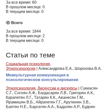
За все время: 60
В прошлом месяце: 0
В текущем месяце: 0
Всего
За все время: 1844
В прошлом месяце: 2
В текущем месяце: 0
Статьи по теме
Социальная психология
,
Этнопсихология
|
Александрова Е.А., Шорохова В.А.
Межкультурная коммуникация в
психологическом консультировании
Этнопсихология
,
Дискуссии и дискурсы
|
Сукиасян
С.Г., Согоян А.Ф., Багдасарян Л.В., Григорян А.К.,
Карапетян Л.Г., Татарян К.К., Аванесян Г.М.,
Ярамишян В.Б., Айрапетян Г.Г., Арутюнян З.В.,
Баятян Н.Е., Барсегян А.А., Бадалян А.Р., Будоян