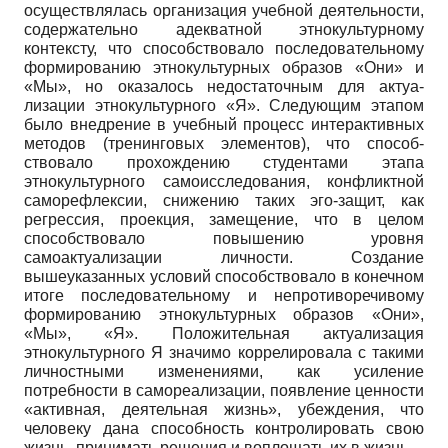
осуществлялась ор­ганизация учебной деятельности,
содержательно адекватной этнокультурно­му
контексту, что способствовало последовательному
формированию этно­культурных образов «Они» и
«Мы», но оказалось недостаточным для актуа­
лизации этнокультурного «Я». Следующим этапом
было внедрение в учеб­ный процесс интерактивных
методов (тренинговых элементов), что способ­
ствовало прохождению студентами этапа
этнокультурного самоисследова­ния, конфликтной
саморефлексии, снижению таких эго-защит, как
регрес­сия, проекция, замещение, что в целом
способствовало повышению уровня
самоактуализации личности. Создание
вышеуказанных условий способство­вало в конечном
итоге последовательному и непротиворечивому
формирова­нию этнокультурных образов «Они»,
«Мы», «Я». Положительная актуализа­ция
этнокультурного Я значимо коррелировала с такими
личностными изме­нениями, как усиление
потребности в самореализации, появление ценности
«активная, деятельная жизнь», убеждения, что
человеку дана способность контролировать свою
жизнь, принимать решения и воплощать их в жизнь.