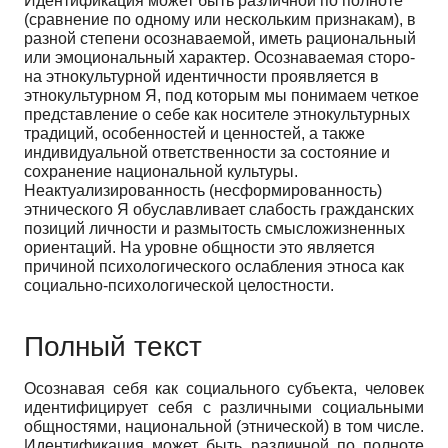
Идентификация может быть различной по полноте
(сравне­ние по одному или нескольким признакам), в
разной степени осознаваемой, иметь рациональный
или эмоциональный характер. Осознаваемая сторо­
на этнокультурной идентичности проявляется в
этнокультурном Я, под ко­торым мы понимаем четкое
представление о себе как носителе этнокультурных
традиций, особенностей и ценностей, а также
индивидуальной от­ветственности за состояние и
сохранение национальной культуры.
Неактуализированность (несформированность)
этнического Я обуславливает слабость гражданских
позиций личности и размытость смысложизненных
ориентаций. На уровне общности это является
причиной психологического ослабления этноса как
социально-психологической целостности.
Полный текст
Осознавая себя как социального субъекта, человек
идентифицирует себя с различными социальными
общностями, национальной (этнической) в том числе.
Идентификация может быть различной по полноте