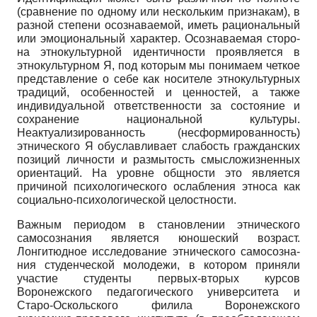
(сравне­ние по одному или нескольким признакам), в
разной степени осознаваемой, иметь рациональный
или эмоциональный характер. Осознаваемая сторо­
на этнокультурной идентичности проявляется в
этнокультурном Я, под ко­торым мы понимаем четкое
представление о себе как носителе этнокультурных
традиций, особенностей и ценностей, а также
индивидуальной от­ветственности за состояние и
сохранение национальной культуры.
Неактуализированность (несформированность)
этнического Я обуславливает слабость гражданских
позиций личности и размытость смысложизненных
ориентаций. На уровне общности это является
причиной психологического ослабления этноса как
социально-психологической целостности.
Важным периодом в становлении этнического
самосознания является юношеский возраст.
Лонгитюдное исследование этнического самосозна­
ния студенческой молодежи, в котором приняли
участие студенты первых-вторых курсов
Воронежского педагогического университета и
Старо-Оскольского филила Воронежского