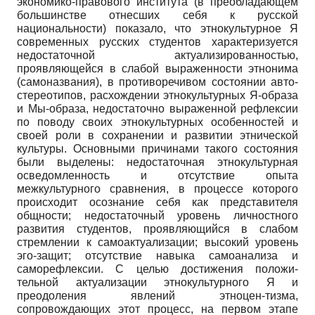
экономико-правового института (в пре­обладающем
большинстве отнесших себя к русской
национальности) пока­зало, что этнокультурное Я
современных русских студентов характеризу­ется
недостаточной актуализированностью,
проявляющейся в слабой вы­раженности этнонима
(самоназвания), в противоречивом состоянии авто­
стереотипов, расхождении этнокультурных Я-образа
и Мы-образа, недоста­точно выраженной рефлексии
по поводу своих этнокультурных особенно­стей и
своей роли в сохранении и развитии этнической
культуры. Основными причинами такого состояния
были выделены: недостаточная этнокуль­турная
осведомленность и отсутствие опыта
межкультурного сравнения, в процессе которого
происходит осознание себя как представителя
общности; недостаточный уровень личностного
развития студентов, проявляющийся в слабом
стремлении к самоактуализации; высокий уровень
эго-защит; отсут­ствие навыка самоанализа и
саморефлексии. С целью достижения положи­
тельной актуализации этнокультурного Я и
преодоления явлений этноцен-тизма,
сопровождающих этот процесс, на первом этапе