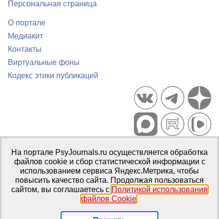
Персональная страница
О портале
Медиакит
Контакты
Виртуальные фоны
Кодекс этики публикаций
Портал психологических изданий PsyJournals.ru, 2007–2026
На портале PsyJournals.ru осуществляется обработка
Правила использования материалов
файлов cookie и сбор статистической информации с
Свидетельство регистрации СМИ
Эл № ФС77-66447 от 14 июля
использованием сервиса Яндекс.Метрика, чтобы
2016 г.
повысить качество сайта. Продолжая пользоваться
сайтом, вы соглашаетесь с
Политикой использования
Издатель:
ФГБОУ ВО МГППУ
файлов Cookie
.
Репозиторий открытого доступа