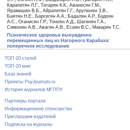
Карапетян Л.Г., Татарян К.К., Аванесян Г.М.,
Ярамишян В.Б., Айрапетян Г.Г., Арутюнян З.В.,
Баятян Н.Е., Барсегян А.А., Бадалян А.Р., Будоян
А.С., Оганисян Г.Р., Тоноян А.Д., Шагинян Г.А.,
Симонян А.В., Авагян А.В., Есаян В.С., Макарян Т.С.
Психическое здоровье вынужденно
перемещенных лиц из Нагорного Карабаха:
поперечное исследование
ТОП-20 статей
ТОП-20 книг
База знаний
Проекты PsyJournals.ru
История журналов МГППУ
Партнеры портала
Информационное спонсорство
Приглашаем издателей
Подписка на журналы