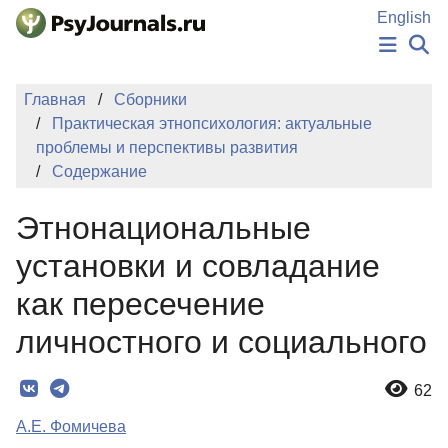
Перейти к основному содержанию
English
НОВОСТИ
Главная
Сборники
ИЗДАНИЯ
Практическая этнопсихология: актуальные
АВТОРЫ
проблемы и перспективы развития
ПОДАТЬ РУКОПИСЬ
Содержание
БАЗА ЗНАНИЙ
КЛЮЧЕВЫЕ СЛОВА
Этнонациональные
Регистрация
Вход
установки и совладание
как пересечение
личностного и социального
62
А.Е. Фомичева