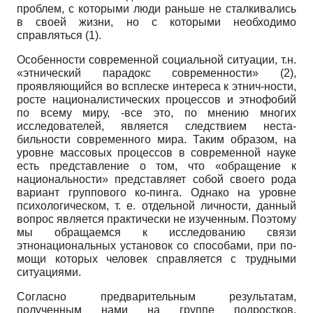
проблем, с которыми люди раньше не сталкивались
в своей жизни, но с которыми необходимо
справляться (1).
Особенности современной социальной ситуации, т.н.
«этнический па­радокс современности» (2),
проявляющийся во всплеске интереса к этнич-ности,
росте националистических процессов и этнофобий
по всему миру, -все это, по мнению многих
исследователей, является следствием неста­
бильности современного мира. Таким образом, на
уровне массовых про­цессов в современной науке
есть представление о том, что «обращение к
национальности» представляет собой своего рода
вариант группового ко-пинга. Однако на уровне
психологическом, т. е. отдельной личности, дан­ный
вопрос является практически не изученным. Поэтому
мы обращаемся к исследованию связи
этнонациональных установок со способами, при по­
мощи которых человек справляется с трудными
ситуациями.
Согласно предварительным результатам,
полученным нами на группе подростков,