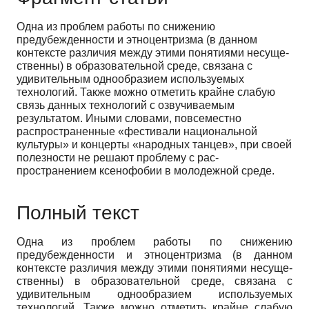
Одна из проблем работы по снижению
предубежденности и этноцен­тризма (в данном
контексте различия между этими понятиями несуще­
ственны) в образовательной среде, связана с
удивительным однообрази­ем используемых
технологий. Также можно отметить крайне слабую
связь данных технологий с озвучиваемым
результатом. Иными словами, повсе­местно
распространенные «фестивали национальной
культуры» и концер­ты «народных танцев», при своей
полезности не решают проблему с рас­
пространением ксенофобии в молодежной среде.
Полный текст
Одна из проблем работы по снижению
предубежденности и этноцен­тризма (в данном
контексте различия между этими понятиями несуще­
ственны) в образовательной среде, связана с
удивительным однообрази­ем используемых
технологий. Также можно отметить крайне слабую