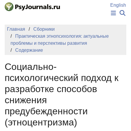
Перейти к основному содержанию
English
НОВОСТИ
Главная
Сборники
ИЗДАНИЯ
Практическая этнопсихология: актуальные
АВТОРЫ
проблемы и перспективы развития
ПОДАТЬ РУКОПИСЬ
Содержание
БАЗА ЗНАНИЙ
КЛЮЧЕВЫЕ СЛОВА
Социально-
Регистрация
Вход
психологический подход к
разработке способов
снижения
предубежденности
(этноцентризма)