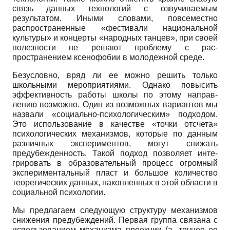
связь данных технологий с озвучиваемым
результатом. Иными словами, повсе­местно
распространенные «фестивали национальной
культуры» и концер­ты «народных танцев», при своей
полезности не решают проблему с рас­
пространением ксенофобии в молодежной среде.
Безусловно, вряд ли ее можно решить только
школьными мероприя­тиями. Однако повысить
эффективность работы школы по этому направ­
лению возможно. Один из возможных вариантов мы
назвали «социально-психологическим» подходом.
Это использование в качестве «точки отсче­та»
психологических механизмов, которые по данным
различных экспери­ментов, могут снижать
предубежденность. Такой подход позволяет инте­
грировать в образовательный процесс огромный
экспериментальный пласт и большое количество
теоретических данных, накопленных в этой области в
социальной психологии.
Мы предлагаем следующую структуру механизмов
снижения преду­беждений. Первая группа связана с
использованием механизма проекции (а, точнее ее