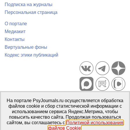
Подписка на журналы
Персональная страница
О портале
Медиакит
Контакты
Виртуальные фоны
Кодекс этики публикаций
Портал психологических изданий PsyJournals.ru, 2007–2026
На портале PsyJournals.ru осуществляется обработка
Правила использования материалов
файлов cookie и сбор статистической информации с
Свидетельство регистрации СМИ
Эл № ФС77-66447 от 14 июля
использованием сервиса Яндекс.Метрика, чтобы
2016 г.
повысить качество сайта. Продолжая пользоваться
сайтом, вы соглашаетесь с
Политикой использования
Издатель:
ФГБОУ ВО МГППУ
файлов Cookie
.