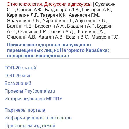
Этнопсихология
,
Дискуссии и дискурсы
|
Сукиасян
С.Г., Согоян А.Ф., Багдасарян Л.В., Григорян А.К.,
Карапетян Л.Г., Татарян К.К., Аванесян Г.М.,
Ярамишян В.Б., Айрапетян Г.Г., Арутюнян З.В.,
Баятян Н.Е., Барсегян А.А., Бадалян А.Р., Будоян
А.С., Оганисян Г.Р., Тоноян А.Д., Шагинян Г.А.,
Симонян А.В., Авагян А.В., Есаян В.С., Макарян Т.С.
Психическое здоровье вынужденно
перемещенных лиц из Нагорного Карабаха:
поперечное исследование
ТОП-20 статей
ТОП-20 книг
База знаний
Проекты PsyJournals.ru
История журналов МГППУ
Партнеры портала
Информационное спонсорство
Приглашаем издателей