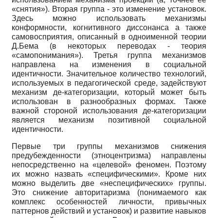
«снятия»). Вторая группа - это изменение установок.
Здесь можно использовать механизмы
конформности, когнитивного диссонанса а также
самовосприятия, описанный в одноименной теории
Д.Бема (в не­которых переводах - теория
«самопонимания»). Третья группа механизмов
направлена на изменения в социальной
идентичности. Значительное коли­чество технологий,
используемых в педагогической среде, задействуют
ме­ханизм де-категоризации, который может быть
использован в разнообраз­ных формах. Также
важной стороной использования де-категоризации
яв­ляется механизм позитивной социальной
идентичности.
Первые три группы механизмов снижения
предубежденности (этно­центризма) направлены
непосредственно на «целевой» феномен. Поэ­тому
их можно назвать «специфическими». Кроме них
можно выделить две «неспецифических» группы.
Это снижение авторитаризма (понима­емого как
комплекс особенностей личности, привычных
паттернов дей­ствий и установок) и развитие навыков