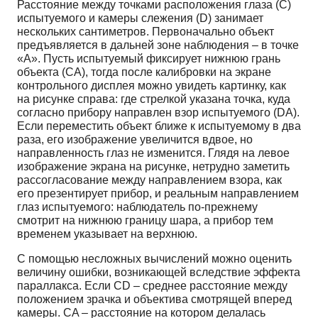
Расстояние между точками расположения глаза (С)
испытуемого и камеры слежения (D) занимает
нескольких сантиметров. Первоначально объект
предъявляется в дальней зоне наблюдения – в точке
«А». Пусть испытуемый фиксирует нижнюю грань
объекта (СА), тогда после калибровки на экране
контрольного дисплея можно увидеть картинку, как
на рисунке справа: где стрелкой указана точка, куда
согласно прибору направлен взор испытуемого (DA).
Если переместить объект ближе к испытуемому в два
раза, его изображение увеличится вдвое, но
направленность глаз не изменится. Глядя на левое
изображение экрана на рисунке, нетрудно заметить
рассогласование между направлением взора, как
его презентирует прибор, и реальным направлением
глаз испытуемого: наблюдатель по-прежнему
смотрит на нижнюю границу шара, а прибор тем
временем указывает на верхнюю.
С помощью несложных вычислений можно оценить
величину ошибки, возникающей вследствие эффекта
параллакса. Если СD – среднее расстояние между
положением зрачка и объектива смотрящей вперед
камеры. CA – расстояние на котором делалась