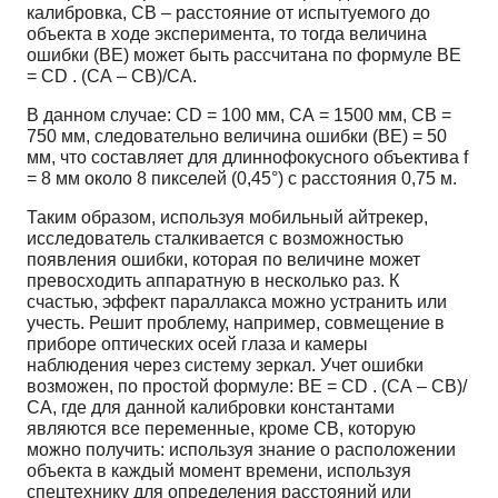
калибровка, CВ – расстояние от испытуемого до
объекта в ходе эксперимента, то тогда величина
ошибки (BE) может быть рассчитана по формуле ВЕ
= СD . (СА – СВ)/СА.
В данном случае: СD = 100 мм, СА = 1500 мм, СВ =
750 мм, следовательно величина ошибки (ВЕ) = 50
мм, что составляет для длиннофокусного объектива f
= 8 мм около 8 пикселей (0,45°) с расстояния 0,75 м.
Таким образом, используя мобильный айтрекер,
исследователь сталкивается с возможностью
появления ошибки, которая по величине может
превосходить аппаратную в несколько раз. К
счастью, эффект параллакса можно устранить или
учесть. Решит проблему, например, совмещение в
приборе оптических осей глаза и камеры
наблюдения через систему зеркал. Учет ошибки
возможен, по простой формуле: ВЕ = СD . (СА – СВ)/
СА, где для данной калибровки константами
являются все переменные, кроме СВ, которую
можно получить: используя знание о расположении
объекта в каждый момент времени, используя
спецтехнику для определения расстояний или