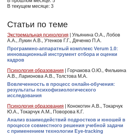
В прошлом месяце: 5
В текущем месяце: 3
Статьи по теме
Экстремальная психология
|
Ульянина О.А., Лобов
А.А., Лукин А.В., Утенков Г.Г., Дяченко П.А.
Программно-аппаратный комплекс Verum 1.0:
инновационный инструмент отбора и оценки
кадров
Психология образования
|
Горчакова О.Ю., Филькина
А.В., Ларионова А.В., Толстова М.А.
Вовлеченность в процесс онлайн-обучения:
результаты психофизиологического
исследования
Психология образования
|
Конокотин А.В., Токарчук
Ю.А., Токарчук А.М., Поворова К.Г.
Анализ взаимодействий подростков и юношей в
процессе совместного решения учебной задачи
с применением технологии Eye-tracking