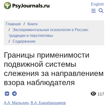
Перейти к основному содержанию
English
НОВОСТИ
Главная
Книги
ИЗДАНИЯ
Экспериментальная психология в России:
АВТОРЫ
традиции и перспективы
ПОДАТЬ РУКОПИСЬ
Содержание
БАЗА ЗНАНИЙ
КЛЮЧЕВЫЕ СЛОВА
Границы применимости
Регистрация
Вход
подвижной системы
слежения за направлением
взора наблюдателя
117
А.А. Малыхин
,
В.А. Барабанщиков