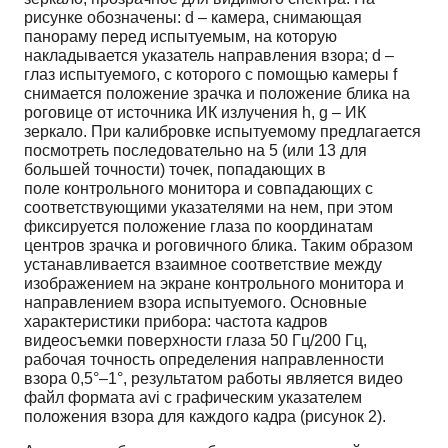
рисунке обозначены: d – камера, снимающая
панораму перед испытуемым, на которую
накладывается указатель направления взора; d –
глаз испытуемого, с которого с помощью камеры f
снимается положение зрачка и положение блика на
роговице от источника ИК излучения h, g – ИК
зеркало. При калибровке испытуемому предлагается
посмотреть последовательно на 5 (или 13 для
большей точности) точек, попадающих в
поле контрольного монитора и совпадающих с
соответствующими указателями на нем, при этом
фиксируется положение глаза по координатам
центров зрачка и роговичного блика. Таким образом
устанавливается взаимное соответствие между
изображением на экране контрольного монитора и
направлением взора испытуемого. Основные
характеристики прибора: частота кадров
видеосъемки поверхности глаза 50 Гц/200 Гц,
рабочая точность определения направленности
взора 0,5°–1°, результатом работы является видео
файл формата avi с графическим указателем
положения взора для каждого кадра (рисунок 2).