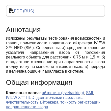
PDF (RUS)
Аннотация
Изложены результаты тестирования возможностей и
границ применимости подвижного айтрекера IVIEW
X™ HED (SMI). Определены: а) среднее отклонение
указателя направления взора от положения
реального объекта для расстояний 0,75 м и 1,5 м; б)
стандартное отклонение при направленности взора
в одну точку на манекене и живом глазе; в) природа
и величина ошибки параллакса в системе.
Общая информация
Ключевые слова:
айтрекинг (eyetracking)
,
SMI
,
IVIEW X™ HED
,
двигательный параллакс
,
чувствительность айтрекера
,
точность регистрации
направленности взора