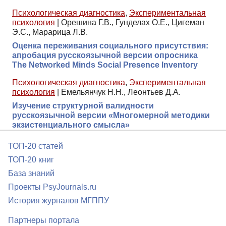
Психологическая диагностика
,
Экспериментальная
психология
|
Орешина Г.В., Гунделах О.Е., Цигеман
Э.С., Марарица Л.В.
Оценка переживания социального присутствия:
апробация русскоязычной версии опросника
The Networked Minds Social Presence Inventory
Психологическая диагностика
,
Экспериментальная
психология
|
Емельянчук Н.Н., Леонтьев Д.А.
Изучение структурной валидности
русскоязычной версии «Многомерной методики
экзистенциального смысла»
ТОП-20 статей
ТОП-20 книг
База знаний
Проекты PsyJournals.ru
История журналов МГППУ
Партнеры портала