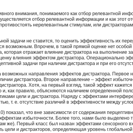
вного внимания, понимаемого как отбор релевантной инфо
существляется отбор релевантной информации и как этот от
я противостоять нерелевантным стимулам, или дистракторам
ной задачи не ставится, то оценить эффективность их пе
я возможным. Впрочем, в такой прямой оценке нет особой
ка, которая отражает влияние дистрактора на выполнение з
оценку влияния эффектом дистрактора. Операционально эф
тивной задачи при наличии дистрактора и при его отсутс
а возможных направления эффектов дистрактора. Первое н
личии дистрактора. Второе направление – эффект избыточ
истрактора. Хотя, на первый взгляд, такой эффект кажетс
о и, как правило, объясняются наличием определенной пол
тиками цели и дистрактора. Наряду с эффектами интерфере
ью, т. е. отсутствие различий в эффективности между усл
0) показал, что вне зависимости от содержания перцептивн
к эффектам избыточности. Более того, нами было выделено 
ам же). Первый класс был назван эффектами сенсорного вх
ь цели и дистракторов, определяющая уровень глобальной