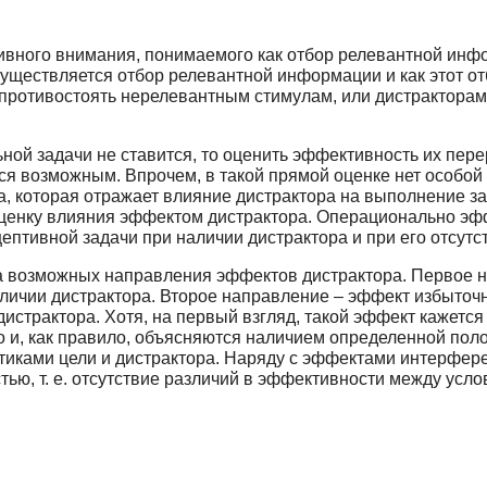
вного внимания, понимаемого как отбор релевантной инфо
существляется отбор релевантной информации и как этот от
я противостоять нерелевантным стимулам, или дистракторам
ной задачи не ставится, то оценить эффективность их пе
я возможным. Впрочем, в такой прямой оценке нет особой
ка, которая отражает влияние дистрактора на выполнение з
оценку влияния эффектом дистрактора. Операционально эф
тивной задачи при наличии дистрактора и при его отсутс
а возможных направления эффектов дистрактора. Первое н
личии дистрактора. Второе направление – эффект избыточ
истрактора. Хотя, на первый взгляд, такой эффект кажетс
о и, как правило, объясняются наличием определенной пол
тиками цели и дистрактора. Наряду с эффектами интерфере
ью, т. е. отсутствие различий в эффективности между усл