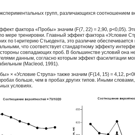
х экспериментальных групп, различающихся соотношением 
фект фактора «Пробы» значим (F(7, 22) = 2,90, p<0,05). Э
 мере тренировки. Главный эффект фактора «Условие Струпа
них по t-критерию Стьюдента, это различие обеспечиваетс
льными, что соответствует стандартному эффекту интерфер
стороны совпадающих проб. В большинстве условий она нез
телями данным, согласно которым эффект фасилитации може
бильным (Macleod, 1991).
 × «Условие Струпа» также значим (F(14, 15) = 4,12, p<0
пробах больше, чем в пробах других типов. Иными словами
ьных условиях.