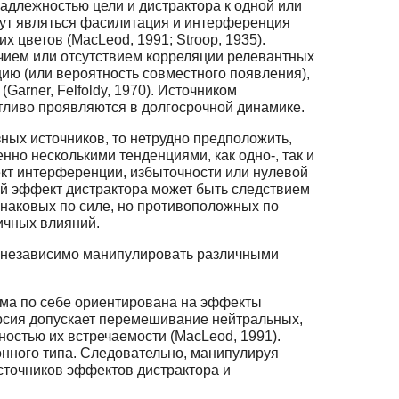
адлежностью цели и дистрактора к одной или
ут являться фасилитация и интерференция
 цветов (MacLeod, 1991; Stroop, 1935).
чием или отсутствием корреляции релевантных
ию (или вероятность совместного появления),
Garner, Felfoldy, 1970). Источником
тливо проявляются в долгосрочной динамике.
ных источников, то нетрудно предположить,
но несколькими тенденциями, как одно-, так и
кт интерференции, избыточности или нулевой
вой эффект дистрактора может быть следствием
динаковых по силе, но противоположных по
ичных влияний.
ы независимо манипулировать различными
ама по себе ориентирована на эффекты
версия допускает перемешивание нейтральных,
остью их встречаемости (MacLeod, 1991).
нного типа. Следовательно, манипулируя
сточников эффектов дистрактора и