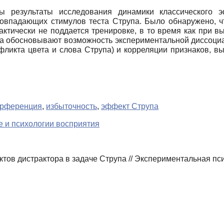
ы результаты исследования динамики классического 
овпадающих стимулов теста Струпа. Было обнаружено, ч
актически не поддается тренировке, в то время как при 
нта обосновывают возможность экспериментальной диссоци
фликта цвета и слова Струпа) и корреляции признаков, 
ерференция
,
избыточность
,
эффект Струпа
е и психологии восприятия
ов дистрактора в задаче Струпа // Экспериментальная пси