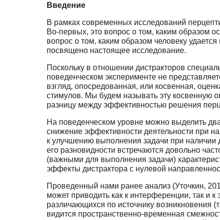
Введение
В рамках современных исследований перцепти
Во-первых, это вопрос о том, каким образом о
вопрос о том, каким образом человеку удаетс
посвящено настоящее исследование.
Поскольку в отношении дистракторов специаль
поведенческом эксперименте не представляетс
взгляд, опосредованная, или косвенная, оцен
стимулов. Мы будем называть эту косвенную 
разницу между эффективностью решения перцеп
На поведенческом уровне можно выделить дв
снижение эффективности деятельности при на
к улучшению выполнения задачи при наличии д
его разновидности встречаются довольно част
(важными для выполнения задачи) характерис
эффекты дистрактора с нулевой направленност
Проведенный нами ранее анализ (Уточкин, 201
может приводить как к интерференции, так и 
различающихся по источнику возникновения (т
видится пространственно-временная смежност