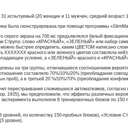
31 испытуемый (20 женщин и 11 мужчин, средний возраст 19
ика была сконструирована при помощи программы «StimMak
о серого экрана на 700 мс предъявлялся белый фиксационны
ачи Струпа: слово «КРАСНЫЙ», «ЗЕЛЕНЫЙ» или набор симв
к можно быстрее определить, каким ЦВЕТОМ написано слово 
ость ХХХХХХХ красного или зеленого цветов составляла не
впадающее условие, а «ЗЕЛЕНЫЙ» красного и «КРАСНЫЙ» з
елены на три группы, отличавшиеся соотношением вероят
 соотношение составляло 70%/10%/20% (преобладание совпа
х проб), а в третьей 20 %/10%/70% (преобладание конфлик
чет перестраивания сложившихся автоматизмов, согласно 
oop, 1935), мы предположили, что эффекты различных вероя
эксперимента выполняли 8 тренировочных блоков по 150 пр
ровней, по количеству 150-пробных блоков), «Условие Ст
3 уровня).