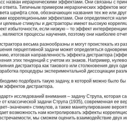
сс назван иерархическими эффектами. Они связаны с прин
 ответа. Типичным примером иерархических эффектов мог
та шрифта слов, обозначающих названия тех же или других
нами корреляционными эффектами. Они определяются нали
ли целевые стимулы и дистракторы имеют высокую корреляц
ект избыточности, если низкую – то эффект интерференции (
 являются процессы научения, поэтому они наиболее отче
страктора весьма разнообразны и могут проистекать из раз
ения перцептивной задачи может определяться одновремен
ию, итоговая направленность эффекта дистрактора (эффе
жения этих тенденций с учетом их знаков. Например, нуле
лияния дистрактора как такового или столкновения двух о
азработка процедуры экспериментальной диссоциации разл
обходимо подобрать такую задачу, в которой можно было б
м эффектов дистрактора.
ндарт» исследований внимания – задачу Струпа, которая с
ие от классической задачи Струпа (1935), современная ее 
ет–значение» стимулов, а также манипулирование вероятн
ает возможность нам контролировать эффекты корреляцио
 встречаемости, мы сможем оценить взаимодействие двух и