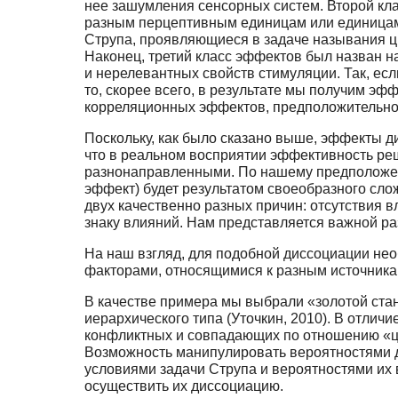
нее зашумления сенсорных систем. Второй кла
разным перцептивным единицам или единицам
Струпа, проявляющиеся в задаче называния цве
Наконец, третий класс эффектов был назван 
и нерелевантных свойств стимуляции. Так, ес
то, скорее всего, в результате мы получим эфф
корреляционных эффектов, предположительно,
Поскольку, как было сказано выше, эффекты ди
что в реальном восприятии эффективность реш
разнонаправленными. По нашему предположен
эффект) будет результатом своеобразного сло
двух качественно разных причин: отсутствия в
знаку влияний. Нам представляется важной р
На наш взгляд, для подобной диссоциации не
факторами, относящимися к разным источника
В качестве примера мы выбрали «золотой ста
иерархического типа (Уточкин, 2010). В отлич
конфликтных и совпадающих по отношению «цв
Возможность манипулировать вероятностями д
условиями задачи Струпа и вероятностями их
осуществить их диссоциацию.