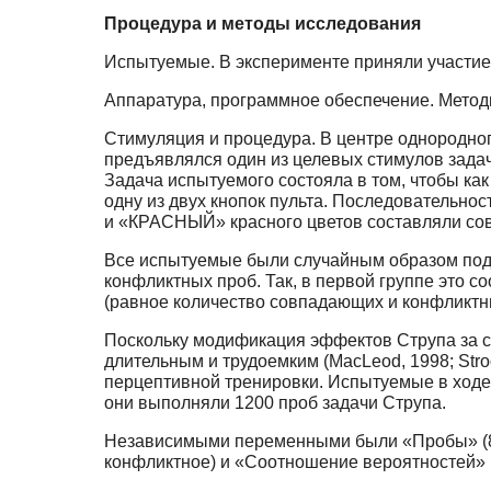
Процедура и методы исследования
Испытуемые. В эксперименте приняли участие 
Аппаратура, программное обеспечение. Метод
Стимуляция и процедура. В центре однородног
предъявлялся один из целевых стимулов зад
Задача испытуемого состояла в том, чтобы ка
одну из двух кнопок пульта. Последовательн
и «КРАСНЫЙ» красного цветов составляли со
Все испытуемые были случайным образом под
конфликтных проб. Так, в первой группе это
(равное количество совпадающих и конфликтны
Поскольку модификация эффектов Струпа за с
длительным и трудоемким (MacLeod, 1998; Str
перцептивной тренировки. Испытуемые в ходе 
они выполняли 1200 проб задачи Струпа.
Независимыми переменными были «Пробы» (8 у
конфликтное) и «Соотношение вероятностей» (