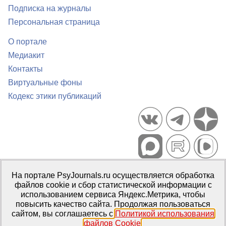
Подписка на журналы
Персональная страница
О портале
Медиакит
Контакты
Виртуальные фоны
Кодекс этики публикаций
Портал психологических изданий PsyJournals.ru, 2007–2026
На портале PsyJournals.ru осуществляется обработка
Правила использования материалов
файлов cookie и сбор статистической информации с
Свидетельство регистрации СМИ
Эл № ФС77-66447 от 14 июля
использованием сервиса Яндекс.Метрика, чтобы
2016 г.
повысить качество сайта. Продолжая пользоваться
сайтом, вы соглашаетесь с
Политикой использования
Издатель:
ФГБОУ ВО МГППУ
файлов Cookie
.