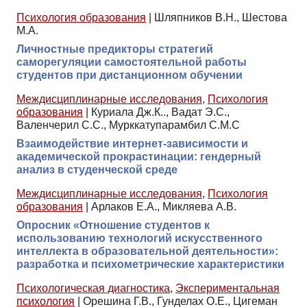
Психология образования
|
Шляпников В.Н., Шестова
М.А.
Личностные предикторы стратегий
саморегуляции самостоятельной работы
студентов при дистанционном обучении
Междисциплинарные исследования
,
Психология
образования
|
Куриала Дж.К.., Вадат Э.С.,
Валенчерил С.С., Мурккатупарамбил С.М.С
Взаимодействие интернет-зависимости и
академической прокрастинации: гендерный
анализ в студенческой среде
Междисциплинарные исследования
,
Психология
образования
|
Арлаков Е.А., Микляева А.В.
Опросник «Отношение студентов к
использованию технологий искусственного
интеллекта в образовательной деятельности»:
разработка и психометрические характеристики
Психологическая диагностика
,
Экспериментальная
психология
|
Орешина Г.В., Гунделах О.Е., Цигеман