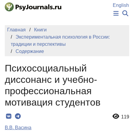
Перейти к основному содержанию
English
НОВОСТИ
Главная
Книги
ИЗДАНИЯ
Экспериментальная психология в России:
АВТОРЫ
традиции и перспективы
ПОДАТЬ РУКОПИСЬ
Содержание
БАЗА ЗНАНИЙ
КЛЮЧЕВЫЕ СЛОВА
Психосоциальный
Регистрация
Вход
диссонанс и учебно-
профессиональная
мотивация студентов
119
В.В. Васина