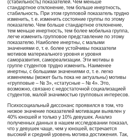
(стабильность) показателей. Чем меньше
стандартное отклонение, тем больше инертность,
стабильность. При этом групповой показатель трудно
изменить, т. е. изменить состояние группы по этому
показателю. Чем больше стандартное отклонение,
тем меньше инертность, тем более мобильна группа,
легче изменить групповое представление по этому
показателю. Наиболее инертны, с малыми
значениями σ, т. е. более устойчивы показатели
мотивов материального уровня и уровня
саморазвития, самореализации. Эти мотивы в
группе студентов трудно изменить. Наименее
инертны, с большими значениями σ, т. е. легко
изменяемы (может быть пока не актуальны) мотивы
«групповые – № 3», «статусные – № 4». Это,
возможно, связано с недостаточной социализацией
студентов, малой значимостью групповых интересов.
Психосоциальный диссонанс проявился в том, что
низкое значение показателей мотивации выявлен у
40% юношей и только у 10% девушек. Анализ
полученных данных в нашем исследовании показал,
что у девушек чаще, чем у юношей, встречается
высокий и средний уровень мотива достижения. Так,