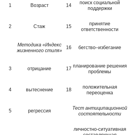
поиск социальной
1
Возраст
14
поддержки
принятие
2
Стаж
15
ответственности
Методика «Индекс
16
бегство–избегание
жизненного стиля»
планирование решения
3
отрицание
17
проблемы
положительная
4
вытеснение
18
переоценка
Тест антиципационной
5
регрессия
состоятельности
личностно-ситуативная
составляющая