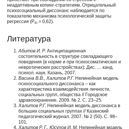
неадаптивным копинг-стратегиям. Отрицательный
психосоциальный диссонанс наблюдается по
показателю механизма психологической защиты
регрессия (Р
= 0,62).
d–
Литература
Абитов И. Р.
Антиципационная
состоятельность в структуре совладающего
поведения (в норме и при психосоматических и
невротических расстройствах): Дис. … канд.
психол. наук. Казань, 2007.
Васина В.В., Халитов Р.Г.
Нелинейная модель
психосоциального диссонанса – как
характеристика взаимодействия личности,
социальных групп, общества // Городское
здравоохранение. 2009. № 2. С. 23–25.
Халитов Р.Г.
Нелинейная модель диссонанса в
больших социальных группах // Казанский
педагогический журнал. 2007. № 2 (50). С. 98–
101.
Халитов Р. Г., Юсупов И. М.
Нелинейная модель