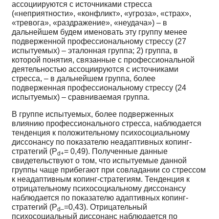
ассоциируются с источниками стресса
(«неприятности», «конфликт», «угроза», «страх»,
«тревога», «раздражение», «неудача») – в
дальнейшем будем именовать эту группу менее
подверженной профессиональному стрессу (27
испытуемых) – эталонная группа; 2) группа, в
которой понятия, связанные с профессиональной
деятельностью ассоциируются с источниками
стресса, – в дальнейшем группа, более
подверженная профессиональному стрессу (24
испытуемых) – сравниваемая группа.
В группе испытуемых, более подверженных
влиянию профессионального стресса, наблюдается
тенденция к положительному психосоциальному
диссонансу по показателю неадаптивных копинг-
стратегий (Р
= 0,49). Полученные данные
d+
свидетельствуют о том, что испытуемые данной
группы чаще прибегают при совладании со стрессом
к неадаптивным копинг-стратегиям. Тенденция к
отрицательному психосоциальному диссонансу
наблюдается по показателю адаптивных копинг-
стратегий (Р
=0,43). Отрицательный
d–
психосоциальный диссонанс наблюдается по