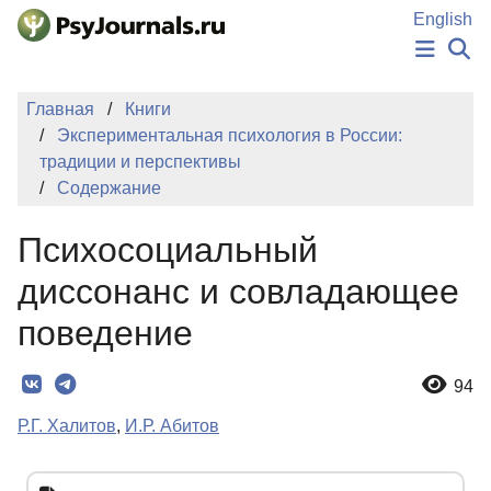
Перейти к основному содержанию
English
НОВОСТИ
Главная
Книги
ИЗДАНИЯ
Экспериментальная психология в России:
АВТОРЫ
традиции и перспективы
ПОДАТЬ РУКОПИСЬ
Содержание
БАЗА ЗНАНИЙ
КЛЮЧЕВЫЕ СЛОВА
Психосоциальный
Регистрация
Вход
диссонанс и совладающее
поведение
94
Р.Г. Халитов
,
И.Р. Абитов