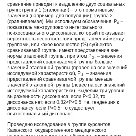
сравнение приводит к выделению двух социальных
групп: группа 1 (эталонная) – это нормативные
значения (например, для популяции); группа 2
(сравниваемая). Мы используем обозначения: Р
–
d
показатель межгруппового интегрального
психосоциального диссонанса, который показывает
вероятность несоответствия представлений между
группами, или какое количество (%) субъектов
сравниваемой группы имеют представления вне
нормы эталонной группы, при этом Р
– значения
d+
представлений сравниваемой группы больше
значений эталонной группы (правее на оси значений
исследуемой характеристики), Р
– значения
d–
представлений сравниваемой группы меньше
значений эталонной группы (левее на оси значений
исследуемой характеристики). Выделим три уровня
выраженности диссонанса: если Р<0,32, то
диссонанса нет; если 0,32<Р<0,5, т.е. тенденция к
диссонансу; если Р>0,5, то существует
психосоциальный диссонанс.
Проведено исследование в группе курсантов
Казанского государственного медицинского
университета первого года обучения, проходящих