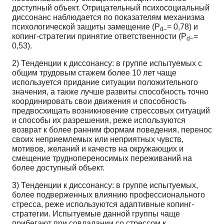
доступный объект. Отрицательный психосоциальный
диссонанс наблюдается по показателям механизма
психологической защиты замещение (Р
= 0,78) и
d–
копинг-стратегии принятие ответственности (Р
=
d–
0,53).
2) Тенденции к диссонансу: в группе испытуемых с
общим трудовым стажем более 10 лет чаще
используется придание ситуации положительного
значения, а также лучше развиты способность точно
координировать свои движения и способность
предвосхищать возникновение стрессовых ситуаций
и способы их разрешения, реже используются
возврат к более ранним формам поведения, перенос
своих неприемлемых или неприятных чувств,
мотивов, желаний и качеств на окружающих и
смещение труднопереносимых переживаний на
более доступный объект.
3) Тенденции к диссонансу: в группе испытуемых,
более подверженных влиянию профессионального
стресса, реже используются адаптивные копинг-
стратегии. Испытуемые данной группы чаще
прибегают при совладании со стрессом к