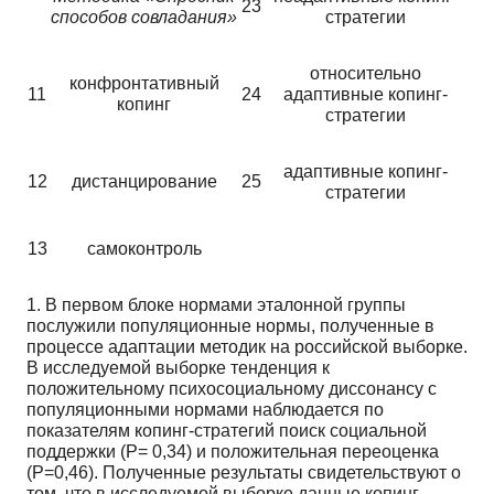
23
способов совладания»
стратегии
относительно
конфронтативный
11
24
адаптивные копинг-
копинг
стратегии
адаптивные копинг-
12
дистанцирование
25
стратегии
13
самоконтроль
1. В первом блоке нормами эталонной группы
послужили популяционные нормы, полученные в
процессе адаптации методик на российской выборке.
В исследуемой выборке тенденция к
положительному психосоциальному диссонансу с
популяционными нормами наблюдается по
показателям копинг-стратегий поиск социальной
поддержки (Р= 0,34) и положительная переоценка
(Р=0,46). Полученные результаты свидетельствуют о
том, что в исследуемой выборке данные копинг-