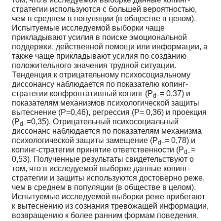
стратегии используются с большей вероятностью,
чем в среднем в популяции (в обществе в целом).
Испытуемые исследуемой выборки чаще
прикладывают усилия в поиске эмоциональной
поддержки, действенной помощи или информации, а
также чаще прикладывают усилия по созданию
положительного значения трудной ситуации.
Тенденция к отрицательному психосоциальному
диссонансу наблюдается по показателю копинг-
стратегии конфронтативный копинг (Р
= 0,37) и
d–
показателям механизмов психологической защиты
вытеснение (Р=0,46), регрессия (Р= 0,36) и проекция
(Р
=0,35). Отрицательный психосоциальный
d–
диссонанс наблюдается по показателям механизма
психологической защиты замещение (Р
= 0,78) и
d–
копинг-стратегии принятие ответственности (Р
=
d–
0,53). Полученные результаты свидетельствуют о
том, что в исследуемой выборке данные копинг-
стратегии и защиты используются достоверно реже,
чем в среднем в популяции (в обществе в целом).
Испытуемые исследуемой выборки реже прибегают
к вытеснению из сознания тревожащей информации,
возвращению к более ранним формам поведения,