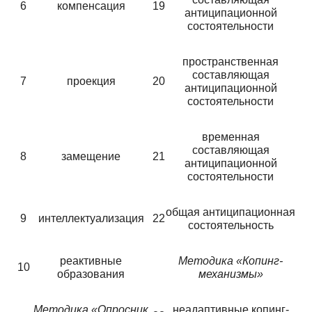
6
компенсация
19
антиципационной
состоятельности
пространственная
составляющая
7
проекция
20
антиципационной
состоятельности
временная
составляющая
8
замещение
21
антиципационной
состоятельности
общая антиципационная
9
интеллектуализация
22
состоятельность
реактивные
Методика «Копинг-
10
образования
механизмы»
Методика «Опросник
неадаптивные копинг-