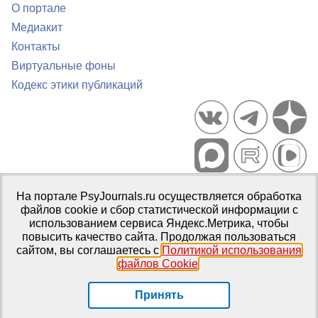
О портале
Медиакит
Контакты
Виртуальные фоны
Кодекс этики публикаций
Портал психологических изданий PsyJournals.ru, 2007–2026
На портале PsyJournals.ru осуществляется обработка
Правила использования материалов
файлов cookie и сбор статистической информации с
Свидетельство регистрации СМИ
Эл № ФС77-66447 от 14 июля
использованием сервиса Яндекс.Метрика, чтобы
2016 г.
повысить качество сайта. Продолжая пользоваться
сайтом, вы соглашаетесь с
Политикой использования
Издатель:
ФГБОУ ВО МГППУ
файлов Cookie
.
Репозиторий открытого доступа
Принять