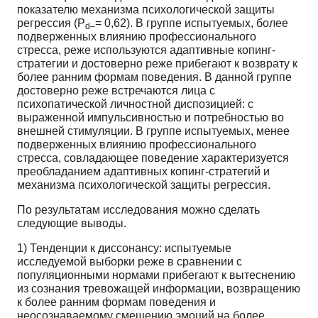
показателю механизма психологической защиты
регрессия (Р
= 0,62). В группе испытуемых, более
d–
подверженных влиянию профессионального
стресса, реже используются адаптивные копинг-
стратегии и достоверно реже прибегают к возврату к
более ранним формам поведения. В данной группе
достоверно реже встречаются лица с
психопатической личностной диспозицией: с
выраженной импульсивностью и потребностью во
внешней стимуляции. В группе испытуемых, менее
подверженных влиянию профессионального
стресса, совладающее поведение характеризуется
преобладанием адаптивных копинг-стратегий и
механизма психологической защиты регрессия.
По результатам исследования можно сделать
следующие выводы.
1) Тенденции к диссонансу: испытуемые
исследуемой выборки реже в сравнении с
популяционными нормами прибегают к вытеснению
из сознания тревожащей информации, возвращению
к более ранним формам поведения и
неосознаваемому смещению эмоций на более