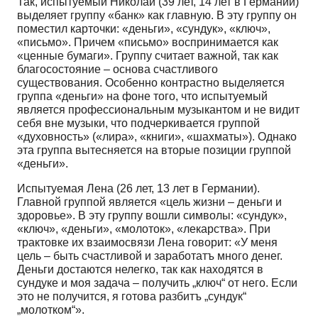
Так, испытуемый Николай (39 лет, 14 лет в Германии)
выделяет группу «банк» как главную. В эту группу он
поместил карточки: «деньги», «сундук», «ключ»,
«письмо». Причем «письмо» воспринимается как
«ценные бумаги». Группу считает важной, так как
благосостояние – основа счастливого
существования. Особенно контрастно выделяется
группа «деньги» на фоне того, что испытуемый
является профессиональным музыкантом и не видит
себя вне музыки, что подчеркивается группой
«духовность» («лира», «книги», «шахматы»). Однако
эта группа вытесняется на вторые позиции группой
«деньги».
Испытуемая Лена (26 лет, 13 лет в Германии).
Главной группой является «цель жизни – деньги и
здоровье». В эту группу вошли символы: «сундук»,
«ключ», «деньги», «молоток», «лекарства». При
трактовке их взаимосвязи Лена говорит: «У меня
цель – быть счастливой и заработатъ много денег.
Деньги достаются нелегко, так как находятся в
сундуке и моя задача – получить „ключ“ от него. Если
это не получится, я готова разбитъ „сундук“
„молотком“».