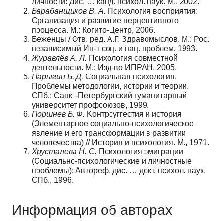
личности: Дис. … канд. психол. наук. М., 2002.
Барабанщиков В. А.
Психология восприятия:
Организация и развитие перцептивного
процесса. М.: Когито-Центр, 2006.
Беженцы / Отв. ред. А.Г. Здравомыслов. М.: Рос.
независимый Ин-т соц. и нац. проблем, 1993.
Журавлёв А. Л.
Психология совместной
деятельности. М.: Изд-во ИПРАН, 2005.
Парыгин Б. Д.
Социальная психология.
Проблемы методологии, истории и теории.
СПб.: Санкт-Петербургский гуманитарный
университет профсоюзов, 1999.
Поршнев Б. Ф.
Kонтрсуггестия и история
(Элементарное социально-психологическое
явление и его трансформации в развитии
человечества) // История и психология. М., 1971.
Хрусталева Н. C.
Психология эмиграции
(Социально-психологические и личностные
проблемы): Автореф. дис. … докт. психол. наук.
СПб., 1996.
Информация об авторах