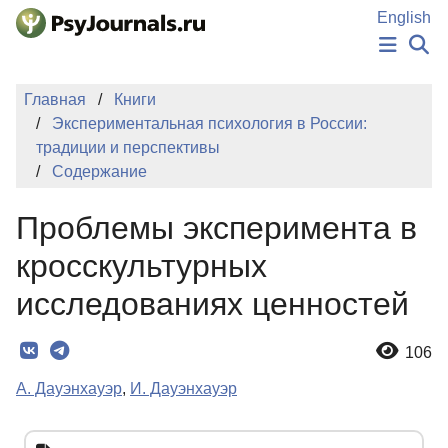
Перейти к основному содержанию
English
НОВОСТИ
Главная
Книги
ИЗДАНИЯ
Экспериментальная психология в России:
АВТОРЫ
традиции и перспективы
ПОДАТЬ РУКОПИСЬ
Содержание
БАЗА ЗНАНИЙ
КЛЮЧЕВЫЕ СЛОВА
Проблемы эксперимента в
Регистрация
Вход
кросскультурных
исследованиях ценностей
106
А. Дауэнхауэр
,
И. Дауэнхауэр