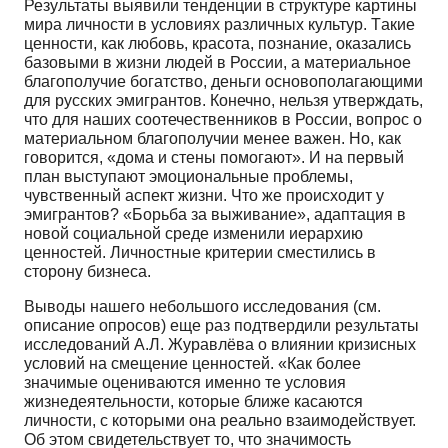
Результаты выявили тенденции в структуре картины
мира личности в условиях различных культур. Tакие
ценности, как любовь, красотa, познание, оказались
базовыми в жизни людей в России, a материальное
благополучие богатство, деньги основополагающими
для русских эмигрантов. Конечно, нельзя утверждать,
что для наших соотечественников в России, вопрос о
материальном благополучии менее важен. Но, как
говорится, «дома и стены помогают». И на первый
план выступают эмоциональные проблемы,
чувственный аспект жизни. Что же происходит у
эмигрантов? «Борьба за выживание», адаптация в
новой социальной среде изменили иерархию
ценностей. Личностные критерии сместились в
сторону бизнеса.
Выводы нашего небольшого исследования (см.
описание опросов) еще раз подтвердили результаты
исследований А.Л. Журавлёва о влиянии кризисных
условий на смещение ценностей. «Как более
значимые оцениваются именно те условия
жизнедеятельности, которые ближе касаются
личности, с которыми она реально взаимодействует.
Об этом свидетельствует то, что значимость