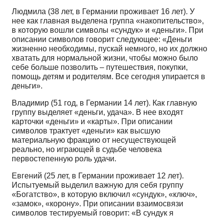
Людмила (38 лет, в Германии проживает 16 лет). У
нее как главная выделена группа «накопительство»,
в которую вошли символы «сундук» и «деньги». При
описании символов говорит следующее: «Деньги
жизненно необходимы, пускай немного, но их должно
хватать для нормальной жизни, чтобы можно было
себе больше позволить – путешествия, покупки,
помощь детям и родителям. Все сегодня упирается в
деньги».
Владимир (51 год, в Германии 14 лет). Как главную
группу выделяет «деньги, удача». В нее входят
карточки «деньги» и «карты». При описании
символов трактует «деньги» как высшую
материальную фракцию от несуществующей
реально, но играющей в судьбе человека
первостепенную роль удачи.
Евгений (25 лет, в Германии проживает 12 лет).
Испытуемый выделил важную для себя группу
«Богатство», в которую включил «сундук», «ключ»,
«замок», «корону». При описании взаимосвязи
символов тестируемый говорит: «В сундук я