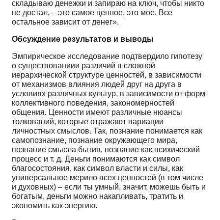
складываю денежки и запираю на ключ, чтобы никто
не достал, – это самое ценное, это мое. Все
остальное зависит от денег».
Обсуждение результатов и выводы
Эмпирическое исследование подтвeрдило гипотезу
о существованиии различий в сложной
иерархической структурe ценностей, в зависимости
от механизмов влияния людей друг на друга в
условиях различных культур, в зависимости от форм
коллективного поведения, закономерностей
общения
.
Ценности имеют различные нюансы
толкований, которые отражают вариации
личностных смыслов. Так, познание понимается как
самопознание, познание окружающего мира,
познание смысла бытия, познание как психический
процесс и т. д. Деньги понимаются как символ
благосостояния, как символ власти и силы, как
универсальное мерило всех ценностей (в том числе
и духовных) – если ты умный, значит, можешь быть и
богатым, деньги можно накапливать, тратить и
экономить как энергию.