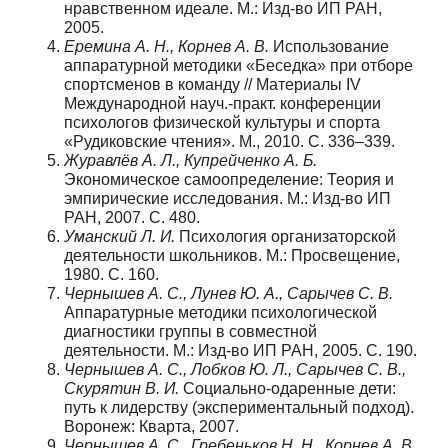
нравственном идеале. М.: Изд-во ИП РАН,
2005.
Еремина А. Н., Корнев А. В.
Использование
аппаратурной методики «Беседка» при отборе
спортсменов в команду // Материалы IV
Международной науч.-практ. конференции
психологов физической культуры и спорта
«Рудиковские чтения». М., 2010. С. 336–339.
Журавлёв А. Л., Купрейченко А. Б.
Экономическое самоопределение: Теория и
эмпирические исследования. М.: Изд-во ИП
РАН, 2007. С. 480.
Уманский Л. И.
Психология организаторской
деятельности школьников. М.: Просвещение,
1980. С. 160.
Чернышев А. С., Лунев Ю. А., Сарычев С. В.
Аппаратурные методики психологической
диагностики группы в совместной
деятельности. М.: Изд-во ИП РАН, 2005. С. 190.
Чернышев А. С., Лобков Ю. Л., Сарычев С. В.,
Скурятин В. И.
Социально-одаренные дети:
путь к лидерству (экспериментальный подход).
Воронеж: Кварта, 2007.
Чернышев А. С., Гребеньков Н. Н., Корнев А. В.,