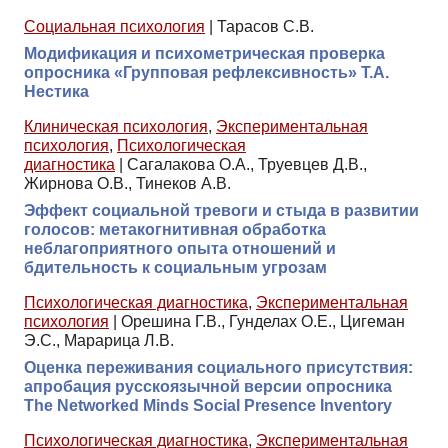
Социальная психология
|
Тарасов С.В.
Модификация и психометрическая проверка
опросника «Групповая рефлексивность» Т.А.
Нестика
Клиническая психология
,
Экспериментальная
психология
,
Психологическая
диагностика
|
Сагалакова О.А., Труевцев Д.В.,
Жирнова О.В., Тинеков А.В.
Эффект социальной тревоги и стыда в развитии
голосов: метакогнитивная обработка
неблагоприятного опыта отношений и
бдительность к социальным угрозам
Психологическая диагностика
,
Экспериментальная
психология
|
Орешина Г.В., Гунделах О.Е., Цигеман
Э.С., Марарица Л.В.
Оценка переживания социального присутствия:
апробация русскоязычной версии опросника
The Networked Minds Social Presence Inventory
Психологическая диагностика
,
Экспериментальная