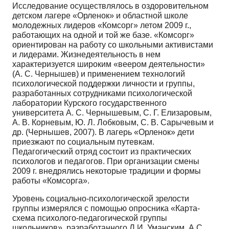
Исследование осуществлялось в оздоровительном
детском лагере «Орленок» и областной школе
молодежных лидеров «Комсорг» летом 2009 г.,
работающих на одной и той же базе. «Комсорг»
ориентирован на работу со школьными активистами
и лидерами. Жизнедеятельность в нем
характеризуется широким «веером деятельности»
(А. С. Чернышев) и применением технологий
психологической поддержки личности и группы,
разработанных сотрудниками психологической
лаборатории Курского государственного
университета А. С. Чернышевым, С. Г. Елизаровым,
А. В. Корневым, Ю. Л. Лобковым, С. В. Сарычевым и
др. (Чернышев, 2007). В лагерь «Орленок» дети
приезжают по социальным путевкам.
Педагогический отряд состоит из практических
психологов и педагогов. При организации смены
2009 г. внедрялись некоторые традиции и формы
работы «Комсорга».
Уровень социально-психологической зрелости
группы измерялся с помощью опросника «Карта-
схема психолого-педагогической группы
школьников», разработанного Л.И. Уманским, А.С.