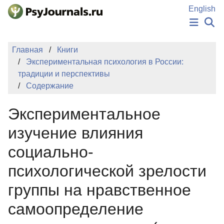
Перейти к основному содержанию
English
НОВОСТИ
Главная
Книги
ИЗДАНИЯ
Экспериментальная психология в России:
АВТОРЫ
традиции и перспективы
ПОДАТЬ РУКОПИСЬ
Содержание
БАЗА ЗНАНИЙ
КЛЮЧЕВЫЕ СЛОВА
Экспериментальное
Регистрация
Вход
изучение влияния
социально-
психологической зрелости
группы на нравственное
самоопределение