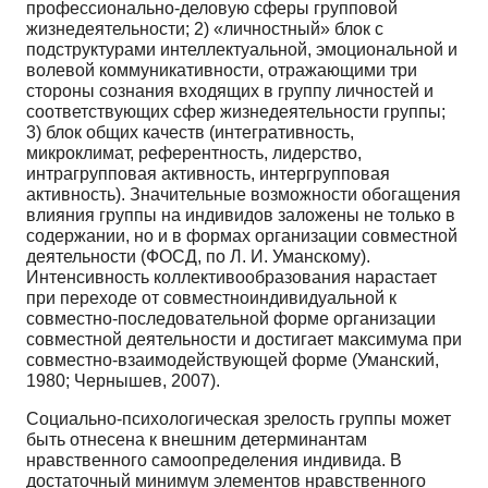
профессионально-деловую сферы групповой
жизнедеятельности; 2) «личностный» блок с
подструктурами интеллектуальной, эмоциональной и
волевой коммуникативности, отражающими три
стороны сознания входящих в группу личностей и
соответствующих сфер жизнедеятельности группы;
3) блок общих качеств (интегративность,
микроклимат, референтность, лидерство,
интрагрупповая активность, интергрупповая
активность). Значительные возможности обогащения
влияния группы на индивидов заложены не только в
содержании, но и в формах организации совместной
деятельности (ФОСД, по Л. И. Уманскому).
Интенсивность коллективообразования нарастает
при переходе от совместноиндивидуальной к
совместно-последовательной форме организации
совместной деятельности и достигает максимума при
совместно-взаимодействующей форме (Уманский,
1980; Чернышев, 2007).
Социально-психологическая зрелость группы может
быть отнесена к внешним детерминантам
нравственного самоопределения индивида. В
достаточный минимум элементов нравственного