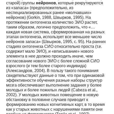
старой) группы
нейронов
, которые рекрутируются
из «запаса» (предположительно, из
неспециализированных ранее «молчавших»
нейронов) (Gorkin, 1988, Швырков, 1995). На
протяжении онтогенеза количество ЭИО растет,
таким образом, логично предположить, что «…
каждая новая система, сформированная на разных
этапах онтогенеза, использует все меньшее число
нейронов запаса» (Швырков, 1995, с. 95). На ранних
стадиях онтогенеза СИО относительно проста (т.е.
содержит мало ЭИО), и «вписывание» нового
элемента в нее должно проходить иначе, чем
согласование нового ЭИО с более сложной СИО
взрослого (и тем более старого индивида)
(Александров, 2004). В пользу такого понимания
свидетельствуют данные о том, что при одинаковой
эффективности обучения разные наборы структур
мозга обеспечивают выполнение задания у более
молодых и более пожилых людей (Cabeza et al.,
2002). У молодых животных помещение в новую
обстановку в половине случаев приводит к
формированию новых когнитивных карт, в то время
как у старых животных с нарушениями памяти они