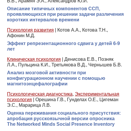
В.В., Арамян Э.А., Александров Ю.И.
Описание типичных компонентов ССП,
проявляющихся при решении задачи различения
коротких интервалов времени
Психология развития
|
Котов А.А., Котова Т.Н.,
Афонин М.Д.
Эффект репрезентационного сдвига у детей 6-9
лет
Клиническая психология
|
Денисова Е.В., Позняк
Л.А., Пульцина К.И., Третьякова В.Д., Чернышев Б.В.
Анализ мозговой активности при
конфигурационном научении с помощью
магнитоэнцефалографии
Психологическая диагностика
,
Экспериментальная
психология
|
Орешина Г.В., Гунделах О.Е., Цигеман
Э.С., Марарица Л.В.
Оценка переживания социального присутствия:
апробация русскоязычной версии опросника
The Networked Minds Social Presence Inventory