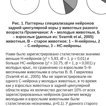
Рис. 1. Паттерны специализации нейронов
задней цингулярной коры у животных разного
возраста
Примечание:
А – молодые животные, Б
– взрослые (данные из: Svarnik et al., 2005)
животные, В – старое животное; 1 – Н-нейроны, 2
– С-нейроны, 3 – НС-нейроны.
Нами было зарегистрировано статистически значимо
меньше Н-нейронов (χ² = 5,93, df = 1, p = 0,01) и
больше НС-нейронов (χ² = 10,75, df = 1, p = 0,001) у
молодых крыс, по сравнению со взрослыми 5–9-
месячными животными в опытах В. В. Гаврилова
(Svarnik et al., 2005). Мы не зарегистрировали ни
одного С-нейрона у молодых животных, в то время
как у взрослых животных в задней цингулярной
области коры их количество достигает 10% от всех
зарегистрированных нейронов (различия между
молодыми и взрослыми животными были
статистически незначимы, р>0,1). У данного старого