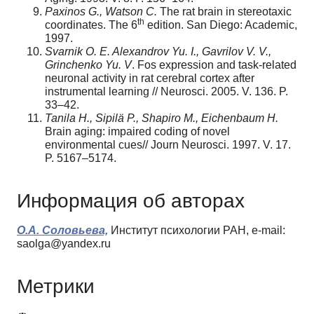
Paxinos G., Watson C.
The rat brain in stereotaxic
th
coordinates. The 6
edition. San Diego: Academic,
1997.
Svarnik O. E. Alexandrov Yu. I., Gavrilov V. V.,
Grinchenko Yu. V
. Fos expression and task-related
neuronal activity in rat cerebral cortex after
instrumental learning // Neurosci. 2005. V. 136. P.
33–42.
Tanila H., Sipilä P., Shapiro M., Eichenbaum H.
Brain aging: impaired coding of novel
environmental cues// Journ Neurosci. 1997. V. 17.
P. 5167–5174.
Информация об авторах
О.А. Соловьева,
Институт психологии РАН, e-mail:
saolga@yandex.ru
Метрики