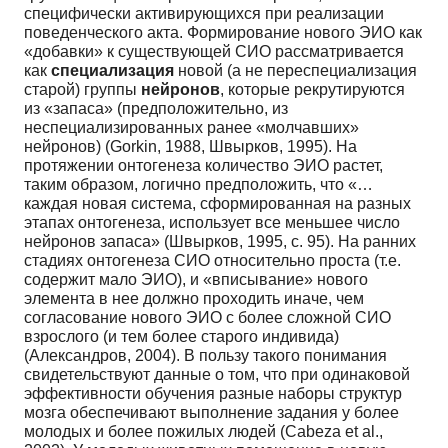
специфически активирующихся при реализации
поведенческого акта. Формирование нового ЭИО как
«добавки» к существующей СИО рассматривается
как
специализация
новой (а не переспециализация
старой) группы
нейронов
, которые рекрутируются
из «запаса» (предположительно, из
неспециализированных ранее «молчавших»
нейронов) (Gorkin, 1988, Швырков, 1995). На
протяжении онтогенеза количество ЭИО растет,
таким образом, логично предположить, что «…
каждая новая система, сформированная на разных
этапах онтогенеза, использует все меньшее число
нейронов запаса» (Швырков, 1995, с. 95). На ранних
стадиях онтогенеза СИО относительно проста (т.е.
содержит мало ЭИО), и «вписывание» нового
элемента в нее должно проходить иначе, чем
согласование нового ЭИО с более сложной СИО
взрослого (и тем более старого индивида)
(Александров, 2004). В пользу такого понимания
свидетельствуют данные о том, что при одинаковой
эффективности обучения разные наборы структур
мозга обеспечивают выполнение задания у более
молодых и более пожилых людей (Cabeza et al.,