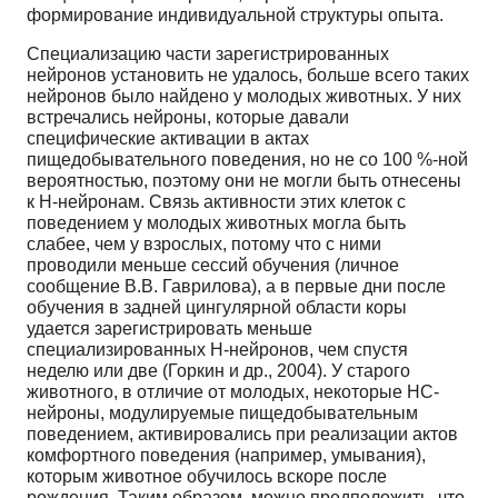
формирование индивидуальной структуры опыта.
Специализацию части зарегистрированных
нейронов установить не удалось, больше всего таких
нейронов было найдено у молодых животных. У них
встречались нейроны, которые давали
специфические активации в актах
пищедобывательного поведения, но не со 100 %-ной
вероятностью, поэтому они не могли быть отнесены
к Н-нейронам. Связь активности этих клеток с
поведением у молодых животных могла быть
слабее, чем у взрослых, потому что с ними
проводили меньше сессий обучения (личное
сообщение В.В. Гаврилова), а в первые дни после
обучения в задней цингулярной области коры
удается зарегистрировать меньше
специализированных Н-нейронов, чем спустя
неделю или две (Горкин и др., 2004). У старого
животного, в отличие от молодых, некоторые НС-
нейроны, модулируемые пищедобывательным
поведением, активировались при реализации актов
комфортного поведения (например, умывания),
которым животное обучилось вскоре после
рождения. Таким образом, можно предположить, что