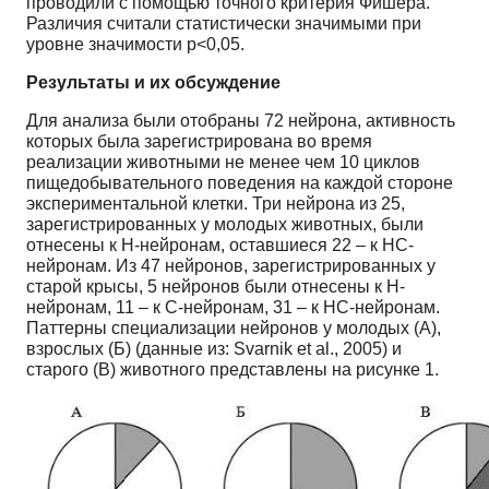
проводили с помощью точного критерия Фишера.
Различия считали статистически значимыми при
уровне значимости р<0,05.
Результаты и их обсуждение
Для анализа были отобраны 72 нейрона, активность
которых была зарегистрирована во время
реализации животными не менее чем 10 циклов
пищедобывательного поведения на каждой стороне
экспериментальной клетки. Три нейрона из 25,
зарегистрированных у молодых животных, были
отнесены к Н-нейронам, оставшиеся 22 – к НС-
нейронам. Из 47 нейронов, зарегистрированных у
старой крысы, 5 нейронов были отнесены к Н-
нейронам, 11 – к С-нейронам, 31 – к НС-нейронам.
Паттерны специализации нейронов у молодых (А),
взрослых (Б) (данные из: Svarnik et al., 2005) и
старого (В) животного представлены на рисунке 1.