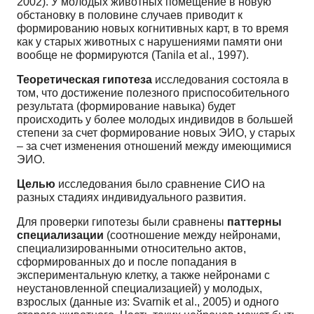
2002). У молодых животных помещение в новую
обстановку в половине случаев приводит к
формированию новых когнитивных карт, в то время
как у старых животных с нарушениями памяти они
вообще не формируются (Tanila et al., 1997).
Теоретическая гипотеза
исследования состояла в
том, что достижение полезного приспособительного
результата (формирование навыка) будет
происходить у более молодых индивидов в большей
степени за счет формирование новых ЭИО, у старых
– за счет изменения отношений между имеющимися
ЭИО.
Целью
исследования было сравнение СИО на
разных стадиях индивидуального развития.
Для проверки гипотезы были сравнены
паттерны
специализации
(соотношение между нейронами,
специализированными относительно актов,
сформированных до и после попадания в
экспериментальную клетку, а также нейронами с
неустановленной специализацией) у молодых,
взрослых (данные из: Svarnik et al., 2005) и одного