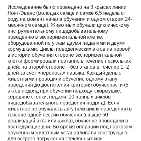
Исследование было проведено на 3 крысах линии
Лонг-Эванс (молодых самце и самке 6,5 недель от
роду на момент начала обучения и одном старом 24-
месячном самце). Животных обучали циклическому
инструментальному пищедобывательному
поведению в экспериментальной клетке,
оборудованной по углам двумя педалями и двумя
кормушками. Циклы поведенческих актов на первой
в истории обучения стороне экспериментальной
клетки формировали поэтапно в течение нескольких
дней, на второй стороне – без этапов в течение 1–2
дней за счет «переноса» навыка. Каждый день с
животными проводили обучение одному этапу
поведения до достижения критерия обученности (5
актов подряд при обучении подходу к кормушке,
середине стенки, педали; 10 полных циклов
пищедобывательного поведения подряд). Если
животное не обучалось акту (или циклу поведения) в
течение одной сессии обучения (свыше 50
реализаций акта или цикла), обучение проводили в
последующие дни. Во время операции под наркозом
обученным животным устанавливали конструкцию
для острого погружения стеклянных или