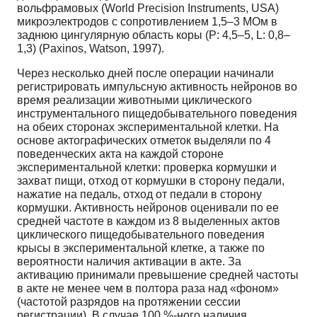
вольфрамовых (World Precision Instruments, USA)
микроэлектродов с сопротивлением 1,5–3 МОм в
заднюю цингулярную область коры (Р: 4,5–5, L: 0,8–
1,3) (Paxinos, Watson, 1997).
Через несколько дней после операции начинали
регистрировать импульсную активность нейронов во
время реализации животными циклического
инструментального пищедобывательного поведения
на обеих сторонах экспериментальной клетки. На
основе актографических отметок выделяли по 4
поведенческих акта на каждой стороне
экспериментальной клетки: проверка кормушки и
захват пищи, отход от кормушки в сторону педали,
нажатие на педаль, отход от педали в сторону
кормушки. Активность нейронов оценивали по ее
средней частоте в каждом из 8 выделенных актов
циклического пищедобывательного поведения
крысы в экспериментальной клетке, а также по
вероятности наличия активации в акте. За
активацию принимали превышение средней частоты
в акте не менее чем в полтора раза над «фоном»
(частотой разрядов на протяжении сессии
регистрации). В случае 100 %-ного наличия