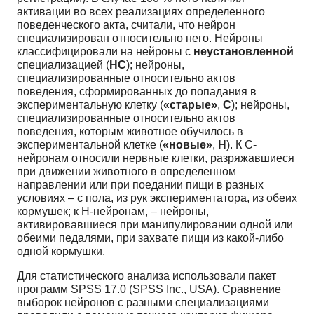
активации во всех реализациях определенного
поведенческого акта, считали, что нейрон
специализирован относительно него. Нейроны
классифицировали на нейроны с
неустановленной
специализацией (
НС
); нейроны,
специализированные относительно актов
поведения, сформированных до попадания в
экспериментальную клетку (
«старые»
,
С
); нейроны,
специализированные относительно актов
поведения, которым животное обучилось в
экспериментальной клетке (
«новые»
,
Н
). К С-
нейронам относили нервные клетки, разряжавшиеся
при движении животного в определенном
направлении или при поедании пищи в разных
условиях – с пола, из рук экспериментатора, из обеих
кормушек; к Н-нейронам, – нейроны,
активировавшиеся при манипулировании одной или
обеими педалями, при захвате пищи из какой-либо
одной кормушки.
Для статистического анализа использовали пакет
программ SPSS 17.0 (SPSS Inc., USA). Сравнение
выборок нейронов с разными специализациями