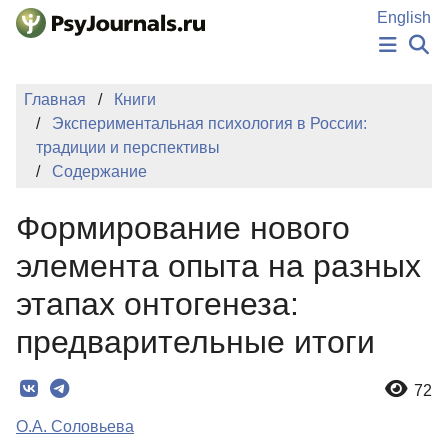
Перейти к основному содержанию
English
НОВОСТИ
Главная
Книги
ИЗДАНИЯ
Экспериментальная психология в России:
АВТОРЫ
традиции и перспективы
ПОДАТЬ РУКОПИСЬ
Содержание
БАЗА ЗНАНИЙ
КЛЮЧЕВЫЕ СЛОВА
Формирование нового
Регистрация
Вход
элемента опыта на разных
этапах онтогенеза:
предварительные итоги
72
О.А. Соловьева