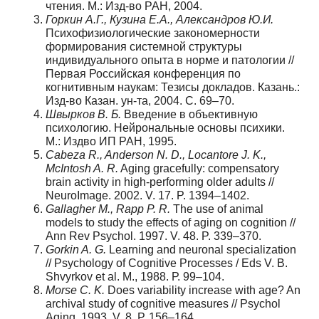
чтения. М.: Изд-во РАН, 2004.
Горкин А.Г., Кузина Е.А., Александров Ю.И.
Психофизиологические закономерности
формирования системной структуры
индивидуального опыта в норме и патологии //
Первая Российская конференция по
когнитивным наукам: Тезисы докладов. Казань.:
Изд-во Казан. ун-та, 2004. С. 69–70.
Швырков В. Б.
Введение в объективную
психологию. Нейрональные основы психики.
М.: Издво ИП РАН, 1995.
Cabeza R., Anderson N. D., Locantore J. K.,
McIntosh A. R.
Aging gracefully: compensatory
brain activity in high-performing older adults //
NeuroImage. 2002. V. 17. P. 1394–1402.
Gallagher M., Rapp P. R.
The use of animal
models to study the effects of aging on cognition //
Ann Rev Psychol. 1997. V. 48. P. 339–370.
Gorkin A. G.
Learning and neuronal specialization
// Psychology of Cognitive Processes / Еds V. B.
Shvyrkov et al. M., 1988. Р. 99–104.
Morse C. K.
Does variability increase with age? An
archival study of cognitive measures // Psychol
Aging. 1993. V. 8. Р. 156–164.