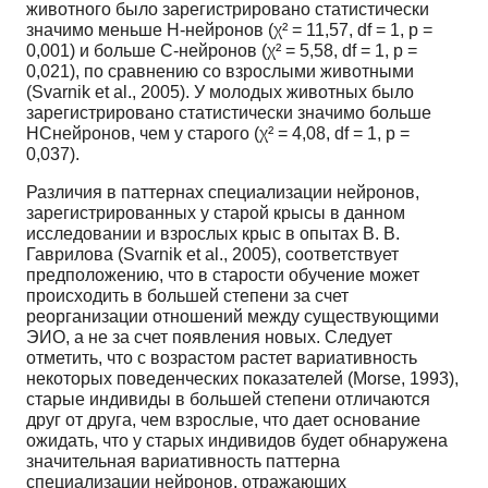
животного было зарегистрировано статистически
значимо меньше Н-нейронов (χ² = 11,57, df = 1, p =
0,001) и больше С-нейронов (χ² = 5,58, df = 1, p =
0,021), по сравнению со взрослыми животными
(Svarnik et al., 2005). У молодых животных было
зарегистрировано статистически значимо больше
НСнейронов, чем у старого (χ² = 4,08, df = 1, p =
0,037).
Различия в паттернах специализации нейронов,
зарегистрированных у старой крысы в данном
исследовании и взрослых крыс в опытах В. В.
Гаврилова (Svarnik et al., 2005), соответствует
предположению, что в старости обучение может
происходить в большей степени за счет
реорганизации отношений между существующими
ЭИО, а не за счет появления новых. Следует
отметить, что с возрастом растет вариативность
некоторых поведенческих показателей (Morse, 1993),
старые индивиды в большей степени отличаются
друг от друга, чем взрослые, что дает основание
ожидать, что у старых индивидов будет обнаружена
значительная вариативность паттерна
специализации нейронов, отражающих