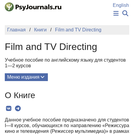
Перейти к основному содержанию
English
НОВОСТИ
Главная
Книги
Film and TV Directing
ИЗДАНИЯ
АВТОРЫ
Film and TV Directing
ПОДАТЬ РУКОПИСЬ
БАЗА ЗНАНИЙ
Учебное пособие по английскому языку для студентов
КЛЮЧЕВЫЕ СЛОВА
1—2 курсов
Регистрация
Вход
Меню издания
О Книге
О Книге
Текст
Данное учебное пособие предназначено для студентов
I—II курсов, обучающихся по направлению «Режиссура
кино и телевидения (Режиссер мультимедиа)» в рамках