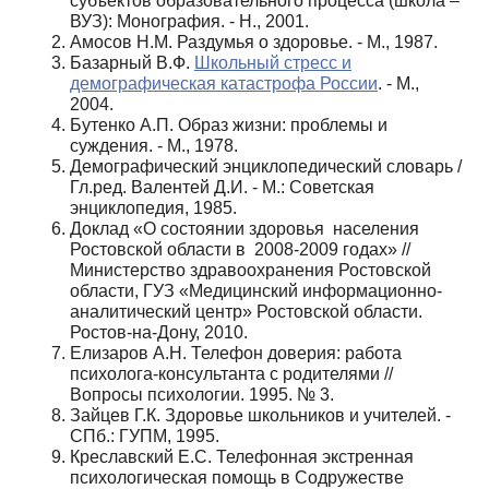
субъектов образовательного процесса (школа –
ВУЗ): Монография. - Н., 2001.
Амосов Н.М. Раздумья о здоровье. - М., 1987.
Базарный В.Ф.
Школьный стресс и
демографическая катастрофа России
. - М.,
2004.
Бутенко А.П. Образ жизни: проблемы и
суждения. - М., 1978.
Демографический энциклопедический словарь /
Гл.ред. Валентей Д.И. - М.: Советская
энциклопедия, 1985.
Доклад «О состоянии здоровья населения
Ростовской области в 2008-2009 годах» //
Министерство здравоохранения Ростовской
области, ГУЗ «Медицинский информационно-
аналитический центр» Ростовской области.
Ростов-на-Дону, 2010.
Елизаров А.Н. Телефон доверия: работа
психолога-консультанта с родителями //
Вопросы психологии. 1995. № 3.
Зайцев Г.К. Здоровье школьников и учителей. -
СПб.: ГУПМ, 1995.
Креславский Е.С. Телефонная экстренная
психологическая помощь в Содружестве