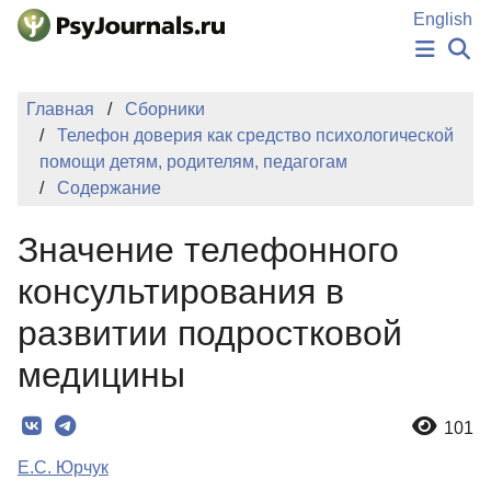
Перейти к основному содержанию
English
НОВОСТИ
Главная
Сборники
ИЗДАНИЯ
Телефон доверия как средство психологической
АВТОРЫ
помощи детям, родителям, педагогам
ПОДАТЬ РУКОПИСЬ
Содержание
БАЗА ЗНАНИЙ
КЛЮЧЕВЫЕ СЛОВА
Значение телефонного
Регистрация
Вход
консультирования в
развитии подростковой
медицины
101
Е.С. Юрчук