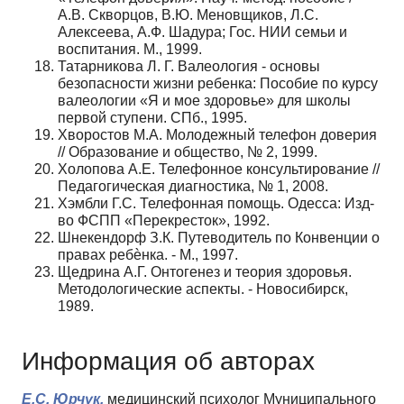
А.В. Скворцов, В.Ю. Меновщиков, Л.С.
Алексеева, А.Ф. Шадура; Гос. НИИ семьи и
воспитания. М., 1999.
Татарникова Л. Г. Валеология - основы
безопасности жизни ребенка: Пособие по курсу
валеологии «Я и мое здоровье» для школы
первой ступени. СПб., 1995.
Хворостов М.А. Молодежный телефон доверия
// Образование и общество, № 2, 1999.
Холопова А.Е. Телефонное консультирование //
Педагогическая диагностика, № 1, 2008.
Хэмбли Г.С. Телефонная помощь. Одесса: Изд-
во ФСПП «Перекресток», 1992.
Шнекендорф З.К. Путеводитель по Конвенции о
правах ребѐнка. - М., 1997.
Щедрина А.Г. Онтогенез и теория здоровья.
Методологические аспекты. - Новосибирск,
1989.
Информация об авторах
Е.С. Юрчук,
медицинский психолог Муниципального