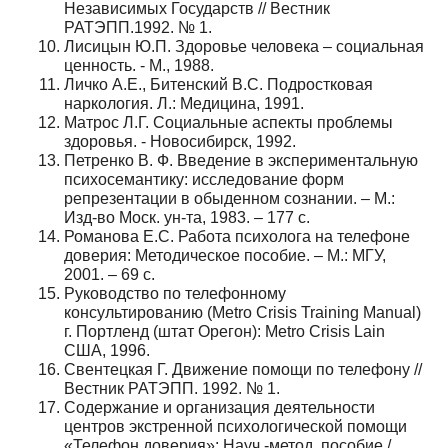
Независимых Государств // Вестник
РАТЭПП.1992. № 1.
Лисицын Ю.П. Здоровье человека – социальная
ценность. - М., 1988.
Личко А.Е., Битенский B.C. Подростковая
наркология. Л.: Медицина, 1991.
Матрос Л.Г. Социальные аспекты проблемы
здоровья. - Новосибирск, 1992.
Петренко В. Ф. Введение в экспериментальную
психосемантику: исследование форм
репрезентации в обыденном сознании. – М.:
Изд-во Моск. ун-та, 1983. – 177 с.
Романова Е.С. Работа психолога на телефоне
доверия: Методическое пособие. – М.: МГУ,
2001. – 69 с.
Руководство по телефонному
консультированию (Metro Crisis Training Manual)
г. Портленд (штат Орегон): Metro Crisis Lain
США, 1996.
Свентецкая Г. Движение помощи по телефону //
Вестник РАТЭПП. 1992. № 1.
Содержание и организация деятельности
центров экстренной психологической помощи
«Телефон доверия»: Науч.-метод. пособие /