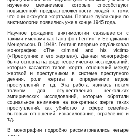
изучению механизмов, которые способствуют
повышенной предрасположенности людей к тому,
что они окажутся жертвами. Первые публикации по
виктимологии появились уже в конце 1945 года.
Научное рождение виктимологии связывается с
такими именами как Ганц фон Гентинг и Бенджамин
Мендельсон. В 1948г. Гентинг впервые опубликовал
монографию «The criminal and his victim»
(«Преступник и его жертва»). Данная монография
была основна на ряде теоретических исследований,
которые касаются типов жертв, отношений между
жертвой и преступником в системе преступного
деяния, роли жертвы в определении видов
преступлений и т.д. Эта работа явилась неким
толчком для осуществления нескольких
эмпирических исследований, которые обратили
социальное внимание на конкретных жертв таких
преступлений, как убийство в сфере семейно-
бытовых отношений, изнасилование, ограбление и
т.д.
В монографии подробно рассматривались четыре
темы: