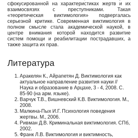
сфокусированной на характеристиках жертв и их
взаимосвязях с преступниками. Такая
«теоретическая виктимология» подвергалась
серьезной критике. Современная виктимология в
полном смысле стала академической наукой, в
центре внимания которой находится развитие
систем помощи и реабилитации пострадавших, а
также защита их прав.
Литература
Аракелян К., Айрапетян Д. Виктимология как
актуальное направление развития науки //
Наука и образование в Арцахе, 3 - 4, 2008. С.
85-90 (на арм. языке).
Варчук Т.В., Вишневский К.В. Виктимология. М.,
2008.
Малкина-Пых И.Г. Психология поведения
жертвы. М., 2006.
Ривман Д.В. Криминальная виктимология. СПб,
2002.
Франк Л.В. Виктимология и виктимность,