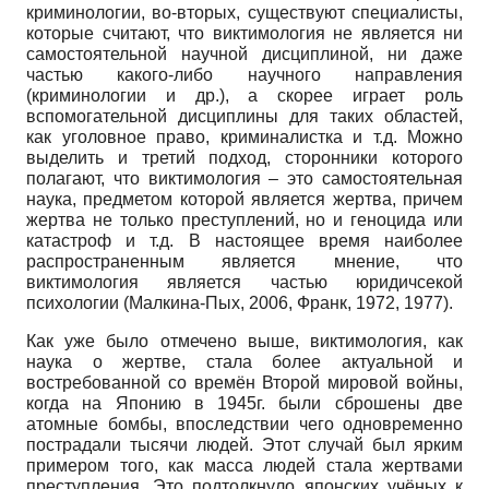
криминологии, во-вторых, существуют специалисты,
которые считают, что виктимология не является ни
самостоятельной научной дисциплиной, ни даже
частью какого-либо научного направления
(криминологии и др.), а скорее играет роль
вспомогательной дисциплины для таких областей,
как уголовное право, криминалистка и т.д. Можно
выделить и третий подход, сторонники которого
полагают, что виктимология – это самостоятельная
наука, предметом которой является жертва, причем
жертва не только преступлений, но и геноцида или
катастроф и т.д. В настоящее время наиболее
распространенным является мнение, что
виктимология является частью юридичсекой
психологии (Малкина-Пых, 2006, Франк, 1972, 1977).
Как уже было отмечено выше, виктимология, как
наука о жертве, стала более актуальной и
востребованной со времён Второй мировой войны,
когда на Японию в 1945г. были сброшены две
атомные бомбы, впоследствии чего одновременно
пострадали тысячи людей. Этот случай был ярким
примером того, как масса людей стала жертвами
преступления. Это подтолкнуло японских учёных к