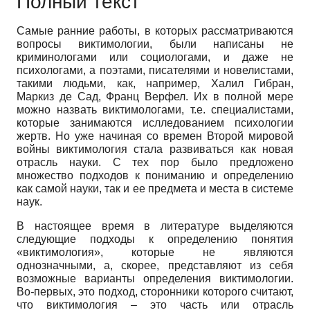
Полный текст
Самые ранние работы, в которых рассматриваются
вопросы виктимологии, были написаны не
криминологами или социологами, и даже не
психологами, а поэтами, писателями и новелистами,
такими людьми, как, например, Халил Гибран,
Маркиз де Сад, Франц Верфел. Их в полной мере
можно назвать виктимологами, т.е. специалистами,
которые занимаются ислледованием психологии
жертв. Но уже начиная со времен Второй мировой
войны виктимология стала развиваться как новая
отрасль науки. С тех пор было предложено
множество подходов к пониманию и определению
как самой науки, так и ее предмета и места в системе
наук.
В настоящее время в литературе выделяются
следующие подходы к определению понятия
«виктимология», которые не являются
однозначными, а, скорее, представляют из себя
возможные варианты определения виктимологии.
Во
-
первых, это подход, сторонники которого считают,
что виктимология
–
это часть или отрасль