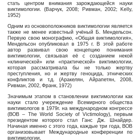
стать центром внимания зарождающейся науки
виктимологии. (Варчук, 2008; Ривман, 2002; Kelly,
1952)
Одним из основоположников виктимологии является
также не менее известный учёный Б. Мендельсон.
Первую свою монографию, «Общая виктимология»,
Мендельсон опубликовал в 1975 г. В этой работе
автор развивал свою концепцию понимания
виктимологии, связывая её с созданием некой
«клинической» или «практической» виктимологии,
которая рассматривала бы не только жертву
преступления, но и жертву геноцида, этнических
конфликтов и т.д. (Аракелян, Айрапетян, 2008,
Ривман, 2002, Франк, 1972)
Значимым этапом в становлении виктимологии как
науки стало учереждение Всемирного общества
виктимологов в 1979г. на международном конгрессе
(ВОВ – The World Society of Victimology), первым
президентом которого стал Ганс Дж. Шнайдер.
Начиная именно с этого года, каждые три года, ВОВ
организовывает Международные конференции по
виктимологии.