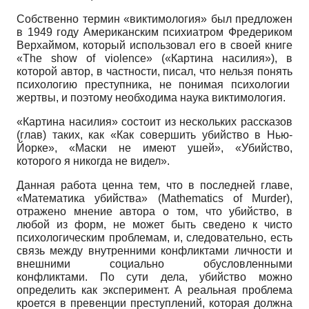
Собственно термин «виктимология» был предложен
в 1949 году Американским психиатром Фредериком
Верхаймом, который использовал его в своей книге
«The show of violence» («Картина насилия»), в
которой автор, в частности, писал, что нельзя понять
психологию преступника, не понимая психологии
жертвы, и поэтому необходима наука виктимология.
«Картина насилия» состоит из нескольких рассказов
(глав) таких, как «Как совершить убийство в Нью-
Йорке», «Маски не имеют ушей», «Убийство,
которого я никогда не видел».
Данная работа ценна тем, что в последней главе,
«Математика убийства» (Mathematics of Murder),
отражено мнение автора о том, что убийство, в
любой из форм, не может быть сведено к чисто
психологическим проблемам, и, следовательно, есть
связь между внутренними конфликтами личности и
внешними социально обусловленными
конфликтами. По сути дела, убийство можно
определить как эксперимент. А реальная проблема
кроется в превенции преступлений, которая должна