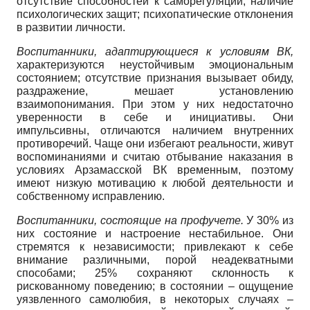
отсутствие способностей к саморегуляции; наличие
психологических защит; психопатические отклонения
в развитии личности.
Воспитанники, адаптирующиеся к условиям ВК,
характеризуются неустойчивым эмоциональным
состоянием; отсутствие признания вызывает обиду,
раздражение, мешает установлению
взаимопонимания. При этом у них недостаточно
уверенности в себе и инициативы. Они
импульсивны, отличаются наличием внутренних
противоречий. Чаще они избегают реальности, живут
воспоминаниями и считаю отбывание наказания в
условиях Арзамасской ВК временным, поэтому
имеют низкую мотивацию к любой деятельности и
собственному исправлению.
Воспитанники, состоящие на профучете.
У 30% из
них состояние и настроение нестабильное. Они
стремятся к независимости; привлекают к себе
внимание различными, порой неадекватными
способами; 25% сохраняют склонность к
рискованному поведению; в состоянии – ощущение
уязвленного самолюбия, в некоторых случаях –