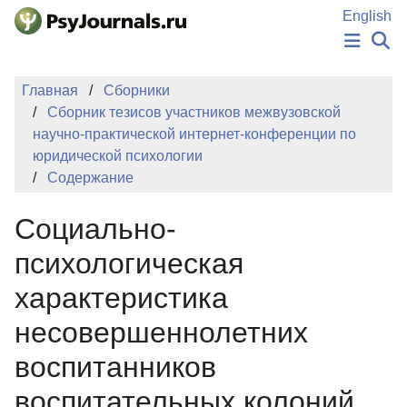
Перейти к основному содержанию
English
НОВОСТИ
Главная
Сборники
ИЗДАНИЯ
Сборник тезисов участников межвузовской
АВТОРЫ
научно-практической интернет-конференции по
ПОДАТЬ РУКОПИСЬ
юридической психологии
БАЗА ЗНАНИЙ
Содержание
КЛЮЧЕВЫЕ СЛОВА
Регистрация
Вход
Социально-
психологическая
характеристика
несовершеннолетних
воспитанников
воспитательных колоний