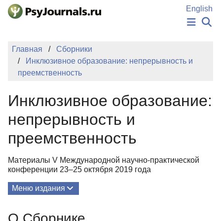
Перейти к основному содержанию
English
НОВОСТИ
Главная
Сборники
ИЗДАНИЯ
Инклюзивное образование: непрерывность и
АВТОРЫ
преемственность
ПОДАТЬ РУКОПИСЬ
БАЗА ЗНАНИЙ
Инклюзивное образование:
КЛЮЧЕВЫЕ СЛОВА
Регистрация
Вход
непрерывность и
преемственность
Материалы V Международной научно-практической
конференции 23‒25 октября 2019 года
Меню издания
О Сборнике
О Сборнике