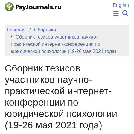
Перейти к основному содержанию
English
НОВОСТИ
Главная
Сборники
ИЗДАНИЯ
Сборник тезисов участников научно-
АВТОРЫ
практической интернет-конференции по
ПОДАТЬ РУКОПИСЬ
юридической психологии (19-26 мая 2021 года)
БАЗА ЗНАНИЙ
КЛЮЧЕВЫЕ СЛОВА
Сборник тезисов
Регистрация
Вход
участников научно-
практической интернет-
конференции по
юридической психологии
(19-26 мая 2021 года)