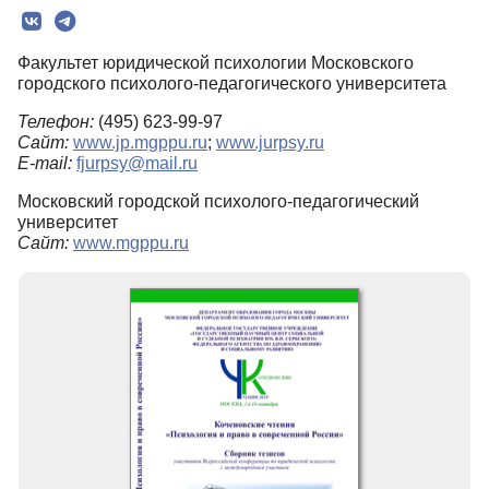
Рубрики
Факультет юридической психологии Московского
Текст
городского психолого-педагогического университета
Авторы
Телефон:
(495) 623-99-97
Сайт:
www.jp.mgppu.ru
;
www.jurpsy.ru
Контакты
E-mail:
fjurpsy@mail.ru
Московский городской психолого-педагогический
университет
Сайт:
www.mgppu.ru