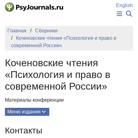
Перейти к основному содержанию
English
НОВОСТИ
Главная
Сборники
ИЗДАНИЯ
Коченовские чтения «Психология и право в
АВТОРЫ
современной России»
ПОДАТЬ РУКОПИСЬ
БАЗА ЗНАНИЙ
Коченовские чтения
КЛЮЧЕВЫЕ СЛОВА
Регистрация
Вход
«Психология и право в
современной России»
Материалы конференции
Меню издания
О Сборнике
Контакты
Редколлегия