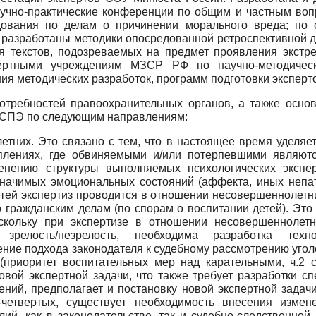
научно-практические конференции по общим и частным во
едования по делам о причинении морального вреда; по
азработаны методики опосредованной ретроспективной ди
я текстов, подозреваемых на предмет проявления экстрем
ертными учреждениям МЗСР РФ по научно-методическ
я методических разработок, программ подготовки экспертов
потребностей правоохранительных органов, а также осн
ь СПЭ по следующим направлениям:
етних. Это связано с тем, что в настоящее время уделя
плениях, где обвиняемыми и/или потерпевшими являютс
енению структуры выполняемых психологических экспер
значимых эмоциональных состояний (аффекта, иных непат
етей экспертиз проводится в отношении несовершеннолетни
о гражданским делам (по спорам о воспитании детей). Это
оскольку при экспертизе в отношении несовершеннолет
зрелость/незрелость, необходима разработка техн
ение подхода законодателя к судебному рассмотрению уго
(приоритет воспитательных мер над карательными, ч.2 с
вой экспертной задачи, что также требует разработки сп
ений, предполагает и постановку новой экспертной задач
-четвертых, существует необходимость внесения измен
лий, как в законодательстве, так и судебно-следственной