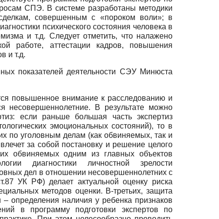
просам СПЭ. В системе разработаны методики
 сделкам, совершенным с «пороком воли»; в
агностики психического состояния человека в
изма и т.д. Следует отметить, что налажено
ой работе, аттестации кадров, повышения
 и т.д.
овных показателей деятельности СЭУ Минюста
ется повышенное внимание к расследованию и
я несовершеннолетние. В результате можно
тиз: если раньше большая часть экспертиз
ологических эмоциональных состояний), то в
х по уголовным делам (как обвиняемых, так и
 влечет за собой постановку и решение целого
них обвиняемых одним из главных объектов
ологии диагностики личностной зрелости
ловных дел в отношении несовершеннолетних с
т.87 УК РФ) делает актуальной оценку риска
ециальных методов оценки. В-третьих, защита
и – определения наличия у ребенка признаков
ений в программу подготовки экспертов по
 практике. При этом целесообразно проводить