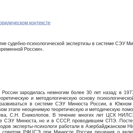
юридическом контексте
ие судебно-психологической экспертизы в системе СЭУ Мин
временной России».
в России зародилась немногим более 30 лет назад: в 197
еоретическую и методологическую основу психологическо
а развиваться в системе СЭУ Минюста России, в Южно
ом этапе неоценимую теоретическую и методическую пом
шева, С.Н. Ениколопов. В течение многих лет ЦСК НИЛ
ме СЭУ Минюста, но и в СССР, проводившем СПЭ. Посте
 годов эксперты-психологи работали в Азербайджанском
 советом РФЦСЭ при Минюсте России решения о включ