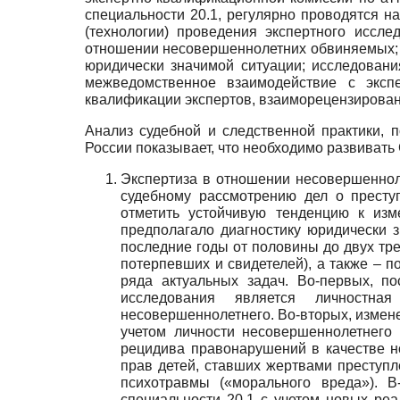
специальности 20.1, регулярно проводятся 
(технологии) проведения экспертного иссл
отношении несовершеннолетних обвиняемых; р
юридически значимой ситуации; исследовани
межведомственное взаимодействие с эксп
квалификации экспертов, взаиморецензировани
Анализ судебной и следственной практики, 
России показывает, что необходимо развиват
Экспертиза в отношении несовершеннол
судебному рассмотрению дел о престу
отметить устойчивую тенденцию к изм
предполагало диагностику юридически 
последние годы от половины до двух тр
потерпевших и свидетелей), а также – п
ряда актуальных задач. Во-первых, п
исследования является личностная 
несовершеннолетнего. Во-вторых, измен
учетом личности несовершеннолетнего 
рецидива правонарушений в качестве но
прав детей, ставших жертвами преступл
психотравмы («морального вреда»). В
специальности 20.1 с учетом новых реа