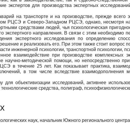
ние экспертов для производства экспертных исследовани
варий на транспорте и на производстве, прежде всего э
ом РЦСЭ и Северо-Западном РЦСЭ, однако, несмотря на 
ртными средствами людей, чья психологическая пригоднос
го экспертного направления. В связи с этим необходимо 
дения экспертного исследования по определению спосо
решение и реализовать его. При этом также стоит вопрос п
асти инженерной психологии, транспортной психологии, пс
ное взаимодействие при производстве комплексных эксп
ане научно-методической помощи, но непосредственно пр
СЭ в течение 25 лет. Как показывает практика, взаимо
ключений, в том числе вследствие взаимодополнения м
у для объективизации исследований, активнее использов
технологические средства, полиграф, психофизиологические
х
ологических наук, начальник Южного регионального центра