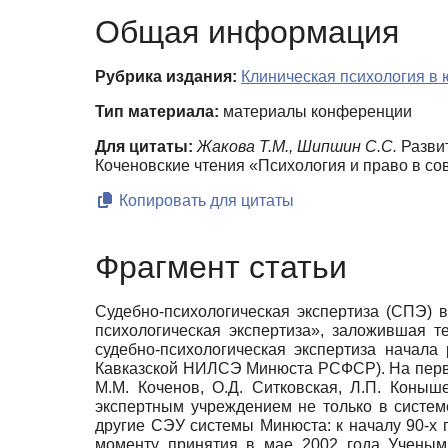
Общая информация
Рубрика издания:
Клиническая психология в 
Тип материала:
материалы конференции
Для цитаты:
Жакова Т.М., Шипшин С.С.
Развит
Коченовские чтения «Психология и право в со
Копировать для цитаты
Фрагмент статьи
Судебно-психологическая экспертиза (СПЭ) 
психологическая экспертиза», заложившая т
судебно-психологическая экспертиза начал
Кавказской НИЛСЭ Минюста РСФСР). На перв
М.М. Коченов, О.Д. Ситковская, Л.П. Коны
экспертным учреждением не только в систе
другие СЭУ системы Минюста: к началу 90-х
моменту принятия в мае 2002 года Ученым