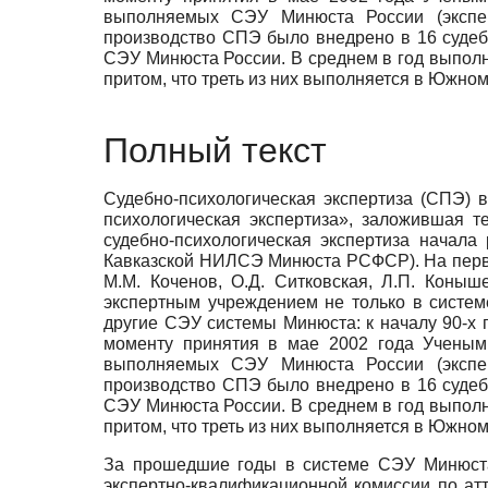
выполняемых СЭУ Минюста России (эксперт
производство СПЭ было внедрено в 16 судебн
СЭУ Минюста России. В среднем в год выполн
притом, что треть из них выполняется в Южно
Полный текст
Судебно-психологическая экспертиза (СПЭ) 
психологическая экспертиза», заложившая т
судебно-психологическая экспертиза начал
Кавказской НИЛСЭ Минюста РСФСР). На перв
М.М. Коченов, О.Д. Ситковская, Л.П. Коны
экспертным учреждением не только в систе
другие СЭУ системы Минюста: к началу 90-х
моменту принятия в мае 2002 года Ученым
выполняемых СЭУ Минюста России (эксперт
производство СПЭ было внедрено в 16 судебн
СЭУ Минюста России. В среднем в год выполн
притом, что треть из них выполняется в Южно
За прошедшие годы в системе СЭУ Минюста
экспертно-квалификационной комиссии по ат