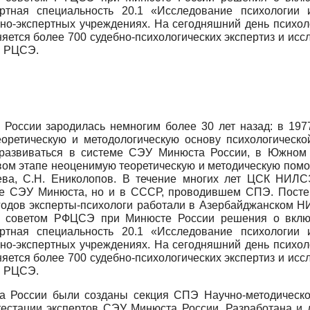
ная специальность 20.1 «Исследование психологии и
о-экспертных учреждениях. На сегодняшний день психоло
яется более 700 судебно-психологических экспертиз и исс
м РЦСЭ.
в России зародилась немногим более 30 лет назад: в 197
еоретическую и методологическую основу психологическо
а развиваться в системе СЭУ Минюста России, в Южно
ом этапе неоценимую теоретическую и методическую пом
шева, С.Н. Ениколопов. В течение многих лет ЦСК НИЛ
ме СЭУ Минюста, но и в СССР, проводившем СПЭ. Посте
 годов эксперты-психологи работали в Азербайджанском
 советом РФЦСЭ при Минюсте России решения о включ
ная специальность 20.1 «Исследование психологии и
о-экспертных учреждениях. На сегодняшний день психоло
яется более 700 судебно-психологических экспертиз и исс
м РЦСЭ.
 России были созданы секция СПЭ Научно-методическ
тестации экспертов СЭУ Минюста России. Разработана и д