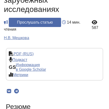
зарубежных
исследованиях
Прослушать статью
14 мин.
587
чтения
Н.В. Мешкова
PDF (RUS)
Подкаст
Информация
GS
в Google Scholar
Метрики
Резюме