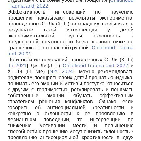
Trauma and, 2022
]
.
Эффективность интервенций по научению
прощению показывают результаты эксперимента,
проведенного С. Ли (X. Li) на младших школьниках: в
результате такой интервенции у детей
экспериментальной группы склонность к
вредоносной креативности была значимо ниже по
сравнению с контрольной группой
[
Childhood Trauma
and, 2022
]
.
По итогам исследований, проведенных С. Ли (X. Li)
[
Li, 2021
]
, Дж. Ли (J. Li)
[
Childhood Trauma and, 2022
]
и
Х. Ни (H. Nie)
[
Nie, 2024
]
, можно рекомендовать
родителям поощрять своих детей прощать обидчика,
понимать его эмоции и мотивы поступка, относиться
к другим с терпимостью, регулировать и понимать
собственные эмоции, обучать эффективным
стратегиям решения конфликтов. Однако, если
говорить об антисоциальной креативности и
конкретно о склонности к ее проявлению в
девиантном поведении, то интервенции по
снижению мотивации мести и повышению
способности к прощению могут снизить склонность к
проявлению антисоциальной креативности в двух