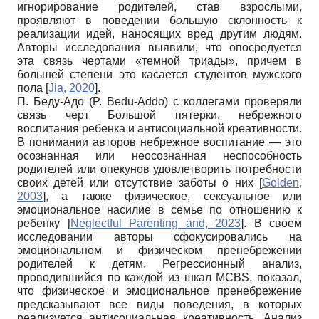
игнорирование родителей, став взрослыми,
проявляют в поведении б
о
льшую склонность к
реализации идей, наносящих вред другим людям.
Авторы исследования выявили, что опосредуется
эта связь чертами «темной триады», причем в
большей степени это касается студентов мужского
пола
[
Jia, 2020
]
.
П. Беду-Адо (P. Bedu-Addo) с коллегами проверяли
связь черт Большой пятерки, небрежного
воспитания ребенка и антисоциальной креативности.
В понимании авторов небрежное воспитание — это
осознанная или неосознанная неспособность
родителей или опекунов удовлетворить потребности
своих детей или отсутствие заботы о них
[
Golden,
2003
]
, а также физическое, сексуальное или
эмоциональное насилие в семье по отношению к
ребенку
[
Neglectful Parenting and, 2023
]
. В своем
исследовании авторы сфокусировались на
эмоциональном и физическом пренебрежении
родителей к детям. Регрессионный анализ,
проводившийся по каждой из шкал MCBS, показал,
что физическое и эмоциональное пренебрежение
предсказывают все виды поведения, в которых
реализуется антисоциальная креативность. Анализ