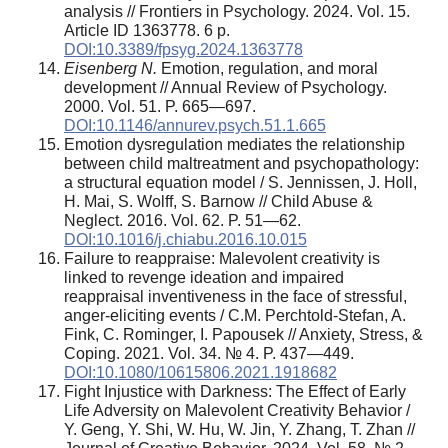
analysis // Frontiers in Psychology. 2024. Vol. 15.
Article ID 1363778. 6 p.
DOI:10.3389/fpsyg.2024.1363778
Eisenberg N.
Emotion, regulation, and moral
development // Annual Review of Psychology.
2000. Vol. 51. P. 665—697.
DOI:10.1146/annurev.psych.51.1.665
Emotion dysregulation mediates the relationship
between child maltreatment and psychopathology:
a structural equation model / S. Jennissen, J. Holl,
H. Mai, S. Wolff, S. Barnow // Child Abuse &
Neglect. 2016. Vol. 62. P. 51—62.
DOI:10.1016/j.chiabu.2016.10.015
Failure to reappraise: Malevolent creativity is
linked to revenge ideation and impaired
reappraisal inventiveness in the face of stressful,
anger-eliciting events / C.M. Perchtold-Stefan, A.
Fink, C. Rominger, I. Papousek // Anxiety, Stress, &
Coping. 2021. Vol. 34. № 4. P. 437—449.
DOI:10.1080/10615806.2021.1918682
Fight Injustice with Darkness: The Effect of Early
Life Adversity on Malevolent Creativity Behavior /
Y. Geng, Y. Shi, W. Hu, W. Jin, Y. Zhang, T. Zhan //