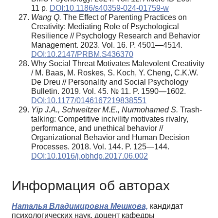
11 p.
DOI:10.1186/s40359-024-01759-w
Wang Q.
The Effect of Parenting Practices on
Creativity: Mediating Role of Psychological
Resilience // Psychology Research and Behavior
Management. 2023. Vol. 16. P. 4501—4514.
DOI:10.2147/PRBM.S436370
Why Social Threat Motivates Malevolent Creativity
/ M. Baas, M. Roskes, S. Koch, Y. Cheng, C.K.W.
De Dreu // Personality and Social Psychology
Bulletin. 2019. Vol. 45. № 11. P. 1590—1602.
DOI:10.1177/0146167219838551
Yip J.A., Schweitzer M.E., Nurmohamed S.
Trash-
talking: Competitive incivility motivates rivalry,
performance, and unethical behavior //
Organizational Behavior and Human Decision
Processes. 2018. Vol. 144. P. 125—144.
DOI:10.1016/j.obhdp.2017.06.002
Информация об авторах
Наталья Владимировна Мешкова,
кандидат
психологических наук, доцент кафедры