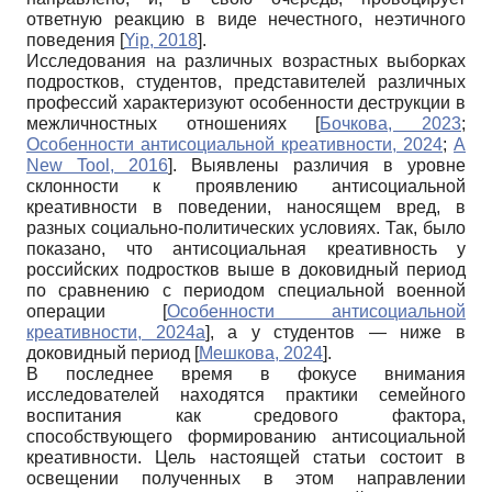
ответную реакцию в виде нечестного, неэтичного
поведения
[
Yip, 2018
]
.
Исследования на различных возрастных выборках
подростков, студентов, представителей различных
профессий характеризуют особенности деструкции в
межличностных отношениях
[
Бочкова, 2023
;
Особенности антисоциальной креативности, 2024
;
A
New Tool, 2016
]
. Выявлены различия в уровне
склонности к проявлению антисоциальной
креативности в поведении, наносящем вред, в
разных социально-политических условиях. Так, было
показано, что антисоциальная креативность у
российских подростков выше в доковидный период
по сравнению с периодом специальной военной
операции
[
Особенности антисоциальной
креативности, 2024а
]
, а у студентов — ниже в
доковидный период
[
Мешкова, 2024
]
.
В последнее время в фокусе внимания
исследователей находятся практики семейного
воспитания как средового фактора,
способствующего формированию антисоциальной
креативности. Цель настоящей статьи состоит в
освещении полученных в этом направлении