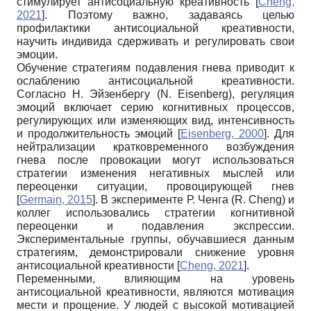
стимулирует антисоциальную креативность
[
Cheng,
2021
]
. Поэтому важно, задаваясь целью
профилактики антисоциальной креативности,
научить индивида сдерживать и регулировать свои
эмоции.
Обучение стратегиям подавления гнева приводит к
ослаблению антисоциальной креативности.
Согласно Н. Эйзенбергу (N. Eisenberg), регуляция
эмоций включает серию когнитивных процессов,
регулирующих или изменяющих вид, интенсивность
и продолжительность эмоций
[
Eisenberg, 2000
]
. Для
нейтрализации кратковременного возбуждения
гнева после провокации могут использоваться
стратегии изменения негативных мыслей или
переоценки ситуации, провоцирующей гнев
[
Germain, 2015
]
. В эксперименте Р. Ченга (R. Cheng) и
коллег использовались стратегии когнитивной
переоценки и подавления экспрессии.
Экспериментальные группы, обучавшиеся данным
стратегиям, демонстрировали снижение уровня
антисоциальной креативности
[
Cheng, 2021
]
.
Переменными, влияющим на уровень
антисоциальной креативности, являются мотивация
мести и прощение. У людей с высокой мотивацией