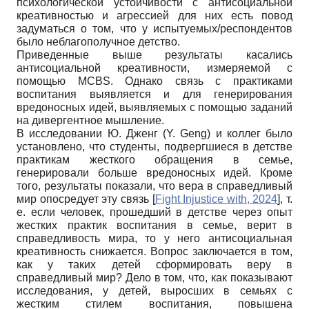
психологической устойчивости с антисоциальной
креативностью и агрессией для них есть повод
задуматься о том, что у испытуемых/респондентов
было неблагополучное детство.
Приведенные выше результаты касались
антисоциальной креативности, измеряемой с
помощью MCBS. Однако связь с практиками
воспитания выявляется и для генерирования
вредоносных идей, выявляемых с помощью заданий
на дивергентное мышление.
В исследовании Ю. Дженг (Y. Geng) и коллег было
установлено, что студенты, подвергшиеся в детстве
практикам жесткого обращения в семье,
генерировали больше вредоносных идей. Кроме
того, результаты показали, что вера в справедливый
мир опосредует эту связь
[
Fight Injustice with, 2024
]
, т.
е. если человек, прошедший в детстве через опыт
жестких практик воспитания в семье, верит в
справедливость мира, то у него антисоциальная
креативность снижается. Вопрос заключается в том,
как у таких детей сформировать веру в
справедливый мир? Дело в том, что, как показывают
исследования, у детей, выросших в семьях с
жестким стилем воспитания, повышена