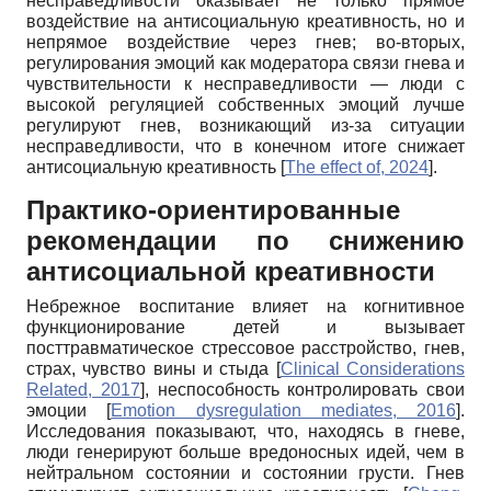
несправедливости оказывает не только прямое
воздействие на антисоциальную креативность, но и
непрямое воздействие через гнев; во-вторых,
регулирования эмоций как модератора связи гнева и
чувствительности к несправедливости — люди с
высокой регуляцией собственных эмоций лучше
регулируют гнев, возникающий из-за ситуации
несправедливости, что в конечном итоге снижает
антисоциальную креативность
[
The effect of, 2024
]
.
Практико-ориентированные
рекомендации по снижению
антисоциальной креативности
Небрежное воспитание влияет на когнитивное
функционирование детей и вызывает
посттравматическое стрессовое расстройство, гнев,
страх, чувство вины и стыда
[
Clinical Considerations
Related, 2017
]
, неспособность контролировать свои
эмоции
[
Emotion dysregulation mediates, 2016
]
.
Исследования показывают, что, находясь в гневе,
люди генерируют больше вредоносных идей, чем в
нейтральном состоянии и состоянии грусти. Гнев