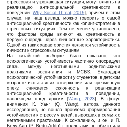
стрессовая и угрожающая ситуации, могут влиять на
реализацию антисоциальной креативности в
поведении
[
Why Social Threat, 2019
]
, причем в этом
случае, на наш взгляд, можно говорить о самой
антисоциальной креативности как копинг-стратегии в
стрессовых ситуациях. Тем не менее установлено,
что факторы среды влияют на креативность в
первую очередь через личностные характеристики.
Одной из таких характеристик является устойчивость
личности к стрессовым ситуациям.
На китайской выборке было показано, что
психологическая устойчивость частично опосредует
связь между негативными родительскими
практиками воспитания и MCBS. Благодаря
психологической устойчивости у студентов, в детском
возрасте испытавших отвержение или чрезмерную
опеку, снижается склонность к реализации
антисоциальной креативности в поведении,
наносящем вред другим
[
Wang, 2023
]
. В фокус
внимания К. Уанг (Q. Wang), автора данного
исследования, не вошла проблема формирования
устойчивости к стрессу у детей, выросших в семьях с
негативными практиками. К сожалению, и он, и П.
Беду-Адо (P. Bedu-Addo) с коллегами не объяснили