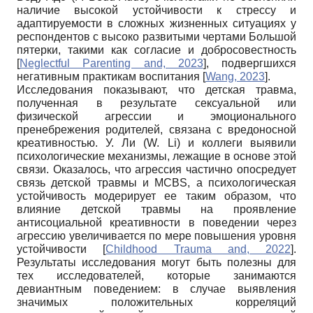
наличие высокой устойчивости к стрессу и
адаптируемости в сложных жизненных ситуациях у
респондентов с высоко развитыми чертами Большой
пятерки, такими как согласие и добросовестность
[
Neglectful Parenting and, 2023
]
, подвергшихся
негативным практикам воспитания
[
Wang, 2023
]
.
Исследования показывают, что детская травма,
полученная в результате сексуальной или
физической агрессии и эмоционального
пренебрежения родителей, связана с вредоносной
креативностью. У. Ли (W. Li) и коллеги выявили
психологические механизмы, лежащие в основе этой
связи. Оказалось, что агрессия частично опосредует
связь детской травмы и MCBS, а психологическая
устойчивость модерирует ее таким образом, что
влияние детской травмы на проявление
антисоциальной креативности в поведении через
агрессию увеличивается по мере повышения уровня
устойчивости
[
Childhood Trauma and, 2022
]
.
Результаты исследования могут быть полезны для
тех исследователей, которые занимаются
девиантным поведением: в случае выявления
значимых положительных корреляций