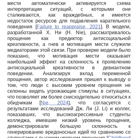
мести автоматически активируется схема
интерпретации ситуаций, с которыми они
сталкиваются, как враждебных, и имеется
недостаток ресурсов для подавления карательного
поведения
[
Failure to reappraise, 2021
]
. В модели,
разработанной Х. Ни (H. Nie), рассматривалось
прощение как предиктор антисоциальной
креативности, а гнев и мотивация мести служили
медиаторами этой связи. При проверке модели было
показано, что мотивация мести оказывает
наибольший эффект на склонность к проявлению
антисоциальной креативности в девиантном
поведении. Анализируя вклад переменной
прощения, автор исследования пришел к выводу о
том, что люди с высоким уровнем прощения не
склонны видеть угрожающие стимулы в ситуациях,
что позволяет им более снисходительно относиться к
обидчикам
[
Nie, 2024
]
, что согласуется с
результатами исследований Дж. Ли (J. Li) и коллег,
показавших, что высокоагрессивные студенты
колледжа, имевшие низкий уровень прощения,
демонстрировали большую склонность к
генерированию вредоносных идей по сравнению со
студентами с высоким уровнем прощения
[
Childhood