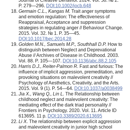
Journal of Creative Behavior. 2024. Vol. 58. № 2.
P. 279—296.
DOI:10.1002/jocb.648
Germain C.L., Kangas M.
Trait anger symptoms
and emotion regulation: The effectiveness of
Reappraisal, Acceptance and suppression
strategies in regulating anger // Behaviour Change.
2015. Vol. 32. № 1. P. 35—45.
DOI:10.1017/bec.2014.28
Golden M.N., Samuels M.P., Southhall D.P.
How to
distinguish between Neglect and Deprevational
Abuse // Archives of Disease in Childhood. 2003.
Vol. 88. P. 105—107.
DOI:10.1136/abc.88.2.105
Harris D.J., Reiter-Palmon R.
Fast and furious: The
influence of implicit aggression, premeditation, and
provoking situations on malevolent creativity //
Psychology of Aesthetics, Creativity, and the Arts.
2015. Vol. 9 (1). P. 54—64.
DOI:10.1037/a0038499
Jia X., Wang Q., Lin L.
The Relationship between
childhood neglect and malevolent creativity: The
mediating effect of the dark triad personality //
Frontiers in Psychology. 2020. Vol. 11. Article ID
613695. 11 p.
DOI:10.3389/2020.613695
Li X.
The relationship between explicit aggression
and malevolent creativity in junior high school