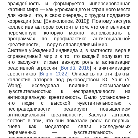
враждебность и формируется инверсированная
картина мира — как угрожающего и страшного места
для жизни, что, в свою очередь, с трудом поддается
коррекции (см.:
[
Ениколопов, 2010
]
). Поэтому заслуга
коллектива авторов состоит в том, что они выявили
переменную, которую можно использовать в
программах по профилактике антисоциальной
креативности, — веру в справедливый мир.
Система убеждений индивида и, в частности, вера в
справедливый мир и в то, что каждый получает то,
что заслужил, играет важную роль в активизации
реактивной агрессии
[
Bondü, 2016
]
и виктимизации
сверстников
[
Bilgin, 2022
]
. Опираясь на эти факты,
коллектив авторов под руководством Ю. Уанг (Y.
Wang) исследовал влияние, оказываемое
чувствительностью к несправедливости на
антисоциальную креативность. Было установлено,
что люди с высокой чувствительностью к
несправедливости реагируют повышением
антисоциальной креативности. Заслуга авторов
состоит в том, что они показали роль: во-первых,
гнева как медиатора связи исследуемых
переменных — чувствительность к