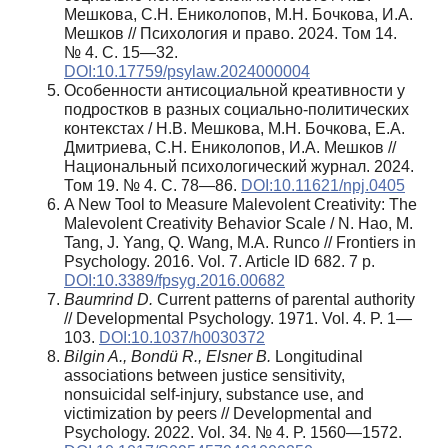
Мешкова, С.Н. Ениколопов, М.Н. Бочкова, И.А.
Мешков // Психология и право. 2024. Том 14.
№ 4. С. 15—32.
DOI:10.17759/psylaw.2024000004
Особенности антисоциальной креативности у
подростков в разных социально-политических
контекстах / Н.В. Мешкова, М.Н. Бочкова, Е.А.
Дмитриева, С.Н. Ениколопов, И.А. Мешков //
Национальный психологический журнал. 2024.
Том 19. № 4. С. 78—86.
DOI:10.11621/npj.0405
A New Tool to Measure Malevolent Creativity: The
Malevolent Creativity Behavior Scale / N. Hao, M.
Tang, J. Yang, Q. Wang, M.A. Runco // Frontiers in
Psychology. 2016. Vol. 7. Article ID 682. 7 p.
DOI:10.3389/fpsyg.2016.00682
Baumrind D.
Current patterns of parental authority
// Developmental Psychology. 1971. Vol. 4. P. 1—
103.
DOI:10.1037/h0030372
Bilgin A., Bondü R., Elsner B.
Longitudinal
associations between justice sensitivity,
nonsuicidal self-injury, substance use, and
victimization by peers // Developmental and
Psychology. 2022. Vol. 34. № 4. P. 1560—1572.