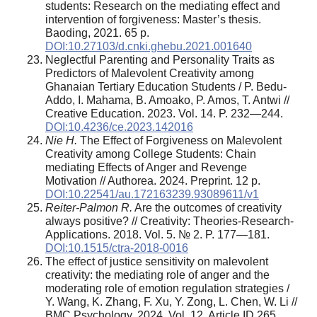
students: Research on the mediating effect and
intervention of forgiveness: Master’s thesis.
Baoding, 2021. 65 p.
DOI:10.27103/d.cnki.ghebu.2021.001640
Neglectful Parenting and Personality Traits as
Predictors of Malevolent Creativity among
Ghanaian Tertiary Education Students / P. Bedu-
Addo, I. Mahama, B. Amoako, P. Amos, T. Antwi //
Creative Education. 2023. Vol. 14. P. 232—244.
DOI:10.4236/ce.2023.142016
Nie H.
The Effect of Forgiveness on Malevolent
Creativity among College Students: Chain
mediating Effects of Anger and Revenge
Motivation // Authorea. 2024. Preprint. 12 p.
DOI:10.22541/au.172163239.93089611/v1
Reiter-Palmon R.
Are the outcomes of creativity
always positive? // Creativity: Theories-Research-
Applications. 2018. Vol. 5. № 2. P. 177—181.
DOI:10.1515/ctra-2018-0016
The effect of justice sensitivity on malevolent
creativity: the mediating role of anger and the
moderating role of emotion regulation strategies /
Y. Wang, K. Zhang, F. Xu, Y. Zong, L. Chen, W. Li //
BMC Psychology. 2024. Vol. 12. Article ID 265.