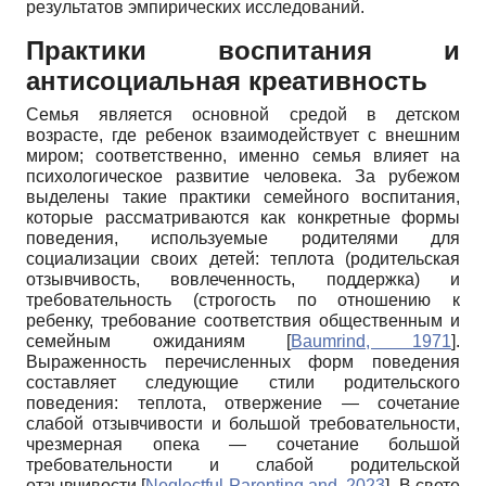
результатов эмпирических исследований.
Практики воспитания и
антисоциальная креативность
Семья является основной средой в детском
возрасте, где ребенок взаимодействует с внешним
миром; соответственно, именно семья влияет на
психологическое развитие человека. За рубежом
выделены такие практики семейного воспитания,
которые рассматриваются как конкретные формы
поведения, используемые родителями для
социализации своих детей: теплота (родительская
отзывчивость, вовлеченность, поддержка) и
требовательность (строгость по отношению к
ребенку, требование соответствия общественным и
семейным ожиданиям
[
Baumrind, 1971
]
.
Выраженность перечисленных форм поведения
составляет следующие стили родительского
поведения: теплота, отвержение — сочетание
слабой отзывчивости и большой требовательности,
чрезмерная опека — сочетание большой
требовательности и слабой родительской
отзывчивости
[
Neglectful Parenting and, 2023
]
. В свете