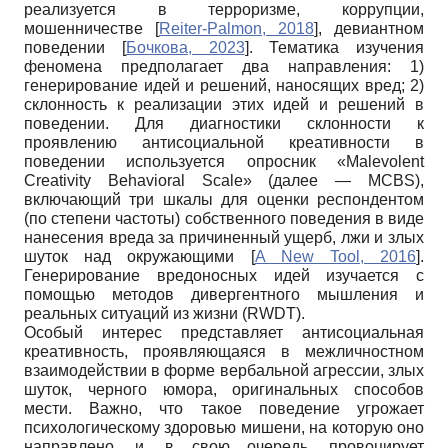
реализуется в терроризме, коррупции,
мошенничестве
[
Reiter-Palmon, 2018
]
, девиантном
поведении
[
Бочкова, 2023
]
. Тематика изучения
феномена предполагает два направления: 1)
генерирование идей и решений, наносящих вред; 2)
склонность к реализации этих идей и решений в
поведении. Для диагностики склонности к
проявлению антисоциальной креативности в
поведении используется опросник «Malevolent
Creativity Behavioral Scale» (далее — MCBS),
включающий три шкалы для оценки респондентом
(по степени частоты) собственного поведения в виде
нанесения вреда за причиненный ущерб, лжи и злых
шуток над окружающими
[
A New Tool, 2016
]
.
Генерирование вредоносных идей изучается с
помощью методов дивергентного мышления и
реальных ситуаций из жизни (RWDT).
Особый интерес представляет антисоциальная
креативность, проявляющаяся в межличностном
взаимодействии в форме вербальной агрессии, злых
шуток, черного юмора, оригинальных способов
мести. Важно, что такое поведение угрожает
психологическому здоровью мишени, на которую оно
направлено, и, в свою очередь, провоцирует