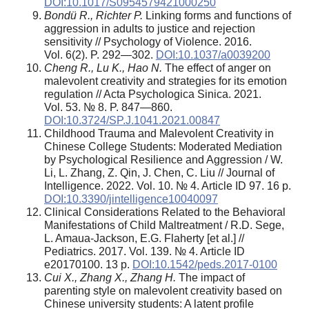
DOI:10.1017/S0954579421000250
Bondü R., Richter P.
Linking forms and functions of
aggression in adults to justice and rejection
sensitivity // Psychology of Violence. 2016.
Vol. 6(2). P. 292—302.
DOI:10.1037/a0039200
Cheng R., Lu K., Hao N.
The effect of anger on
malevolent creativity and strategies for its emotion
regulation // Acta Psychologica Sinica. 2021.
Vol. 53. № 8. P. 847—860.
DOI:10.3724/SP.J.1041.2021.00847
Childhood Trauma and Malevolent Creativity in
Chinese College Students: Moderated Mediation
by Psychological Resilience and Aggression / W.
Li, L. Zhang, Z. Qin, J. Chen, C. Liu // Journal of
Intelligence. 2022. Vol. 10. № 4. Article ID 97. 16 p.
DOI:10.3390/jintelligence10040097
Clinical Considerations Related to the Behavioral
Manifestations of Child Maltreatment / R.D. Sege,
L. Amaua-Jackson, E.G. Flaherty [et al.] //
Pediatrics. 2017. Vol. 139. № 4. Article ID
e20170100. 13 p.
DOI:10.1542/peds.2017-0100
Cui X., Zhang X., Zhang H.
The impact of
parenting style on malevolent creativity based on
Chinese university students: A latent profile