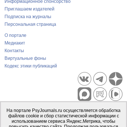
Информационное спонсорство
Приглашаем издателей
Подписка на журналы
Персональная страница
О портале
Медиакит
Контакты
Виртуальные фоны
Кодекс этики публикаций
Портал психологических изданий PsyJournals.ru, 2007–2026
На портале PsyJournals.ru осуществляется обработка
Правила использования материалов
файлов cookie и сбор статистической информации с
Свидетельство регистрации СМИ
Эл № ФС77-66447 от 14 июля
использованием сервиса Яндекс.Метрика, чтобы
2016 г.
повысить качество сайта. Продолжая пользоваться