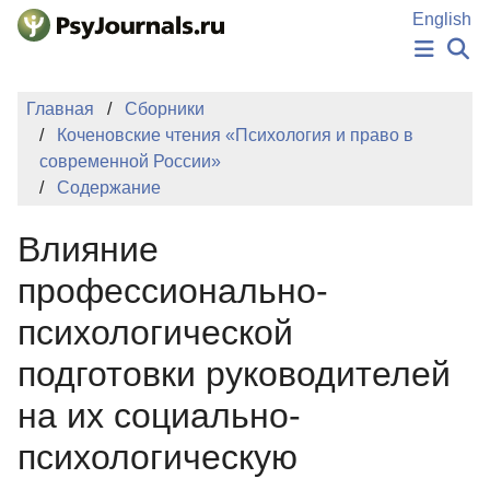
Перейти к основному содержанию
English
НОВОСТИ
Главная
Сборники
ИЗДАНИЯ
Коченовские чтения «Психология и право в
АВТОРЫ
современной России»
ПОДАТЬ РУКОПИСЬ
Содержание
БАЗА ЗНАНИЙ
КЛЮЧЕВЫЕ СЛОВА
Влияние
Регистрация
Вход
профессионально-
психологической
подготовки руководителей
на их социально-
психологическую