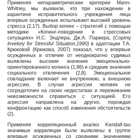
Применяя непараметрические критерии Mann-
Whitney, мы выявили, что при нахождении в
карантине исправительного учреждения лица
впервые осужденные испытывают высокий уровень
стресса (2,17). Выбор копинг – стратегий с помощью
методики «Копинг-поведение в стрессовых
ситуациях» Н.С. Эндлера, Дж.А. Паркера, (
Copinq
Invetory
for
Stressful
Situation
,1990)
в адаптации Т.А.
Крюковой (Крюкова, 2007) показал, что у впервые
осужденных в отличие
от неоднократно судимых
выявлены высокие значения эмоционально-
ориентированного копинга (1,96) и средние значения
социального отвлечения (2,8). Эмоциональное
совладание включает не внутреннюю, а внешнюю
агрессию. В случае агрессии человек не
сосредоточен на своих недостатках и переживании
невозможности справиться с ситуацией. Его
агрессия направлена на других, порождая
конфронтацию как способ изменения обстоятельств
(2).
Применяя корреляционный анализ Kendall-tau
значимые корреляции были выявлены в группе
впервые осужденных со средними значениями