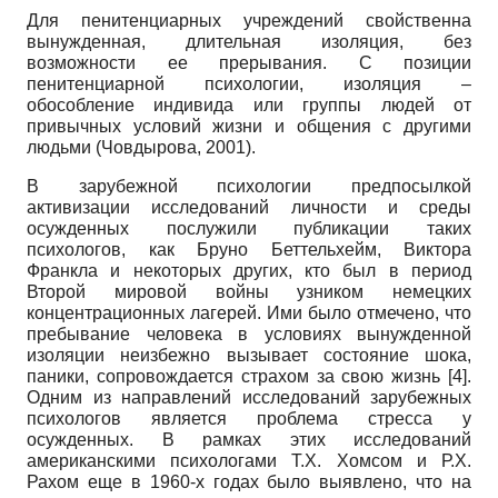
Для пенитенциарных учреждений свойственна
вынужденная, длительная изоляция, без
возможности ее прерывания. С позиции
пенитенциарной психологии, изоляция –
обособление индивида или группы людей от
привычных условий жизни и общения с другими
людьми (Човдырова, 2001).
В зарубежной психологии предпосылкой
активизации исследований личности и среды
осужденных послужили публикации таких
психологов, как Бруно Беттельхейм, Виктора
Франкла и некоторых других, кто был в период
Второй мировой войны узником немецких
концентрационных лагерей. Ими было отмечено, что
пребывание человека в условиях вынужденной
изоляции неизбежно вызывает состояние шока,
паники, сопровождается страхом за свою жизнь [4].
Одним из направлений исследований зарубежных
психологов является проблема стресса у
осужденных. В рамках этих исследований
американскими психологами Т.Х. Хомсом и Р.Х.
Рахом еще в 1960-х годах было выявлено, что на