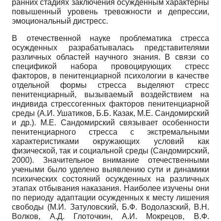
ранних стадиях заключения осужденным характерны
повышенный уровень тревожности и депрессии,
эмоциональный дистресс.
В отечественной науке проблематика стресса
осужденных разрабатывалась представителями
различных областей научного знания. В связи со
спецификой набора провоцирующих стресс
факторов, в пенитенциарной психологии в качестве
отдельной формы стресса выделяют стресс
пенитенциарный, вызываемый воздействием на
индивида стрессогенных факторов пенитенциарной
среды (А.И. Ушатиков, Б.Б. Казак, М.Е. Сандомирский
и др.). М.Е. Сандомирский связывает особенности
пенитенциарного стресса с экстремальными
характеристиками окружающих условий как
физической, так и социальной среды (Сандомирский,
2000). Значительное внимание отечественными
учеными было уделено выявлению сути и динамики
психических состояний осужденных на различных
этапах отбывания наказания. Наиболее изучены они
по периоду адаптации осужденных к месту лишения
свободы (М.И. Затуловский, Б.Ф. Водолазский, В.Н.
Волков, А.Д. Глоточкин, А.И. Мокрецов, В.Ф.