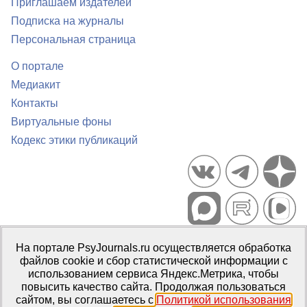
Приглашаем издателей
Подписка на журналы
Персональная страница
О портале
Медиакит
Контакты
Виртуальные фоны
Кодекс этики публикаций
Портал психологических изданий PsyJournals.ru, 2007–2026
На портале PsyJournals.ru осуществляется обработка
Правила использования материалов
файлов cookie и сбор статистической информации с
Свидетельство регистрации СМИ
Эл № ФС77-66447 от 14 июля
использованием сервиса Яндекс.Метрика, чтобы
2016 г.
повысить качество сайта. Продолжая пользоваться
сайтом, вы соглашаетесь с
Политикой использования
Издатель:
ФГБОУ ВО МГППУ