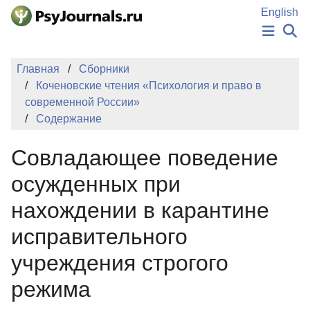
Перейти к основному содержанию
English
НОВОСТИ
Главная
Сборники
ИЗДАНИЯ
Коченовские чтения «Психология и право в
АВТОРЫ
современной России»
ПОДАТЬ РУКОПИСЬ
Содержание
БАЗА ЗНАНИЙ
КЛЮЧЕВЫЕ СЛОВА
Cовладающее поведение
Регистрация
Вход
осужденных при
нахождении в карантине
исправительного
учреждения строгого
режима