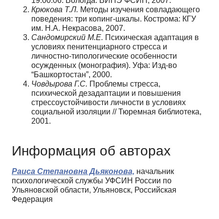
19.00.06. Вологда: ВИПЭ ФСИН, 2007.
Крюкова Т.Л.
Методы изучения совладающего
поведения: три копинг-шкалы. Кострома: КГУ
им. Н.А. Некрасова, 2007.
Сандомирский М.Е.
Психическая адаптация в
условиях пенитенциарного стресса и
личностно-типологические особенности
осужденных (монография). Уфа: Изд-во
“Башкортостан”, 2000.
Човдырова Г.С.
Проблемы стресса,
психической дезадаптации и повышения
стрессоустойчивости личности в условиях
социальной изоляции // Тюремная библиотека,
2001.
Информация об авторах
Раиса Степановна Дьяконова,
начальник
психологической службы УФСИН России по
Ульяновской области, Ульяновск, Российская
Федерация