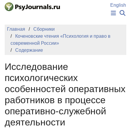
Перейти к основному содержанию
English
НОВОСТИ
Главная
Сборники
ИЗДАНИЯ
Коченовские чтения «Психология и право в
АВТОРЫ
современной России»
ПОДАТЬ РУКОПИСЬ
Содержание
БАЗА ЗНАНИЙ
КЛЮЧЕВЫЕ СЛОВА
Исследование
Регистрация
Вход
психологических
особенностей оперативных
работников в процессе
оперативно-служебной
деятельности