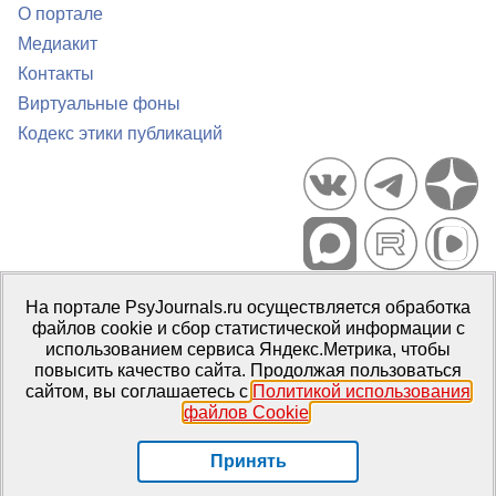
О портале
Медиакит
Контакты
Виртуальные фоны
Кодекс этики публикаций
Портал психологических изданий PsyJournals.ru, 2007–2026
На портале PsyJournals.ru осуществляется обработка
Правила использования материалов
файлов cookie и сбор статистической информации с
Свидетельство регистрации СМИ
Эл № ФС77-66447 от 14 июля
использованием сервиса Яндекс.Метрика, чтобы
2016 г.
повысить качество сайта. Продолжая пользоваться
сайтом, вы соглашаетесь с
Политикой использования
Издатель:
ФГБОУ ВО МГППУ
файлов Cookie
.
Репозиторий открытого доступа
Принять