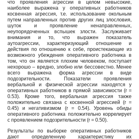
что проявления агрессии в целом невысокие,
наиболее выражена у оперативных работников
косвенная агрессия, т.е. использование окольным
путем направленных против других лиц злословия,
шуток и проявление ненаправленных,
неупорядоченных вспышек злости. Заслуживает
внимания и то, что выражен показатель
аутоагрессии, характеризующий отношение и
действия по отношению к себе, проистекающие из
возможного убеждения оперативного работника в
том, что он является плохим человеком, поступает
нехорошо – вредно, злобно или бессовестно. Менее
всего выражена форма агрессии в виде
подозрительности. Показатели проявления
вербальной и физической агрессии находятся у
оперативных работников в прямой зависимости (r =
0.53). Кроме того, вербальная агрессия также
положительно связана с косвенной агрессией (r =
0.45) и негативизмом (r = 0.54). Уровень обиды
оперативного работника положительно коррелирует
с проявлением подозрительности (r = 0.50).
Результаты по выборке оперативных работников
дают определенную характеристику их