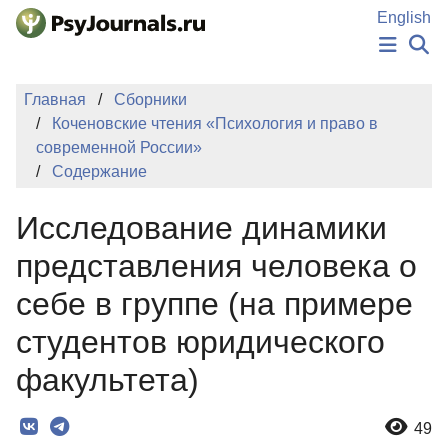
Перейти к основному содержанию
English
НОВОСТИ
Главная
Сборники
ИЗДАНИЯ
Коченовские чтения «Психология и право в
АВТОРЫ
современной России»
ПОДАТЬ РУКОПИСЬ
Содержание
БАЗА ЗНАНИЙ
КЛЮЧЕВЫЕ СЛОВА
Исследование динамики
Регистрация
Вход
представления человека о
себе в группе (на примере
студентов юридического
факультета)
49