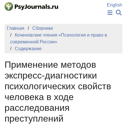
Перейти к основному содержанию
English
НОВОСТИ
Главная
Сборники
ИЗДАНИЯ
Коченовские чтения «Психология и право в
АВТОРЫ
современной России»
ПОДАТЬ РУКОПИСЬ
Содержание
БАЗА ЗНАНИЙ
КЛЮЧЕВЫЕ СЛОВА
Применение методов
Регистрация
Вход
экспресс-диагностики
психологических свойств
человека в ходе
расследования
преступлений