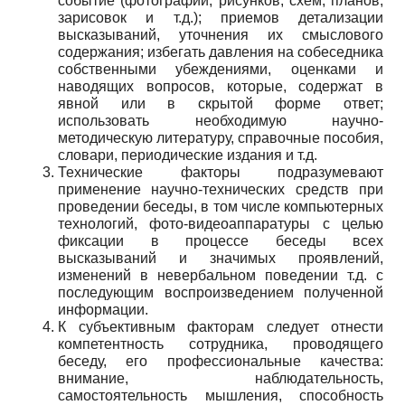
событие (фотографии, рисунков, схем, планов,
зарисовок и т.д.); приемов детализации
высказываний, уточнения их смыслового
содержания; избегать давления на собеседника
собственными убеждениями, оценками и
наводящих вопросов, которые, содержат в
явной или в скрытой форме ответ;
использовать необходимую научно-
методическую литературу, справочные пособия,
словари, периодические издания и т.д.
Технические факторы подразумевают
применение научно-технических средств при
проведении беседы, в том числе компьютерных
технологий, фото-видеоаппаратуры с целью
фиксации в процессе беседы всех
высказываний и значимых проявлений,
изменений в невербальном поведении т.д. с
последующим воспроизведением полученной
информации.
К субъективным факторам следует отнести
компетентность сотрудника, проводящего
беседу, его профессиональные качества:
внимание, наблюдательность,
самостоятельность мышления, способность