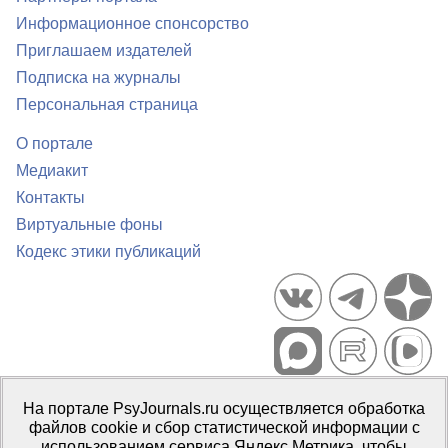
Информационное спонсорство
Приглашаем издателей
Подписка на журналы
Персональная страница
О портале
Медиакит
Контакты
Виртуальные фоны
Кодекс этики публикаций
Портал психологических изданий PsyJournals.ru, 2007–2026
На портале PsyJournals.ru осуществляется обработка
Правила использования материалов
файлов cookie и сбор статистической информации с
Свидетельство регистрации СМИ
Эл № ФС77-66447 от 14 июля
использованием сервиса Яндекс.Метрика, чтобы