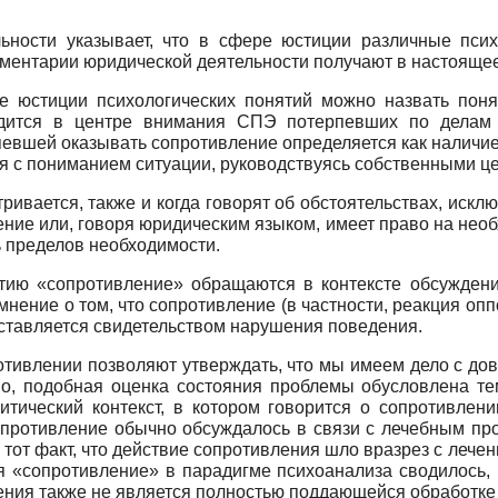
ьности указывает, что в сфере юстиции различные псих
мментарии юридической деятельности получают в настоящее
 юстиции психологических понятий можно назвать поня
одится в центре внимания СПЭ потерпевших по делам 
евшей оказывать сопротивление определяется как наличи
я с пониманием ситуации, руководствуясь собственными ц
ривается, также и когда говорят об обстоятельствах, иск
ние или, говоря юридическим языком, имеет право на необх
ь пределов необходимости.
ятию «сопротивление» обращаются в контексте обсужден
нение о том, что сопротивление (в частности, реакция оп
ставляется свидетельством нарушения поведения.
отивлении позволяют утверждать, что мы имеем дело с д
но, подобная оценка состояния проблемы обусловлена те
литический контекст, в котором говорится о сопротивлен
опротивление обычно обсуждалось в связи с лечебным про
тот факт, что действие сопротивления шло вразрез с лечен
я «сопротивление» в парадигме психоанализа сводилось,
чения также не является полностью поддающейся обработке