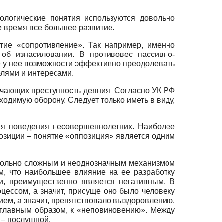
ологические понятия используются довольно
 время все большее развитие.
тие «сопротивление». Так например, именно
об изнасиловании. В противовес пассивно-
е у нее возможности эффективно преодолевать
елями и интересами.
лючающих преступность деяния. Согласно УК РФ
одимую оборону. Следует только иметь в виду,
ия поведения несовершеннолетних. Наиболее
позиции – понятие «оппозиция» является одним
овольно сложным и неоднозначным механизмом
м, что наибольшее влияние на ее разработку
ии, преимущественно является негативным. В
цессом, а значит, присуще оно было человеку
ием, а значит, препятствовало выздоровлению.
 главным образом, к «неповиновению». Между
 – послушной.