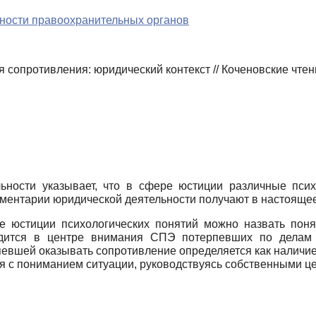
ьности правоохранительных органов
 сопротивления: юридический контекст // Коченовские чте
ьности указывает, что в сфере юстиции различные псих
мментарии юридической деятельности получают в настоящее
 юстиции психологических понятий можно назвать поня
одится в центре внимания СПЭ потерпевших по делам 
евшей оказывать сопротивление определяется как наличи
я с пониманием ситуации, руководствуясь собственными ц