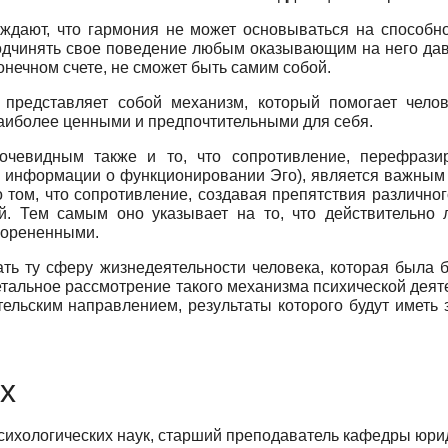
дают, что гармония не может основываться на способно
подчинять свое поведение любым оказывающим на него дав
онечном счете, не сможет быть самим собой.
представляет собой механизм, который помогает челов
наиболее ценными и предпочтительными для себя.
очевидным также и то, что сопротивление, перефрази
м информации о функционировании Эго), является важным
о том, что сопротивление, создавая препятствия различно
й. Тем самым оно указывает на то, что действительно л
укорененными.
вать ту сферу жизнедеятельности человека, которая была 
тальное рассмотрение такого механизма психической деяте
льским направлением, результаты которого будут иметь 
х
сихологических наук, старший преподаватель кафедры юрид