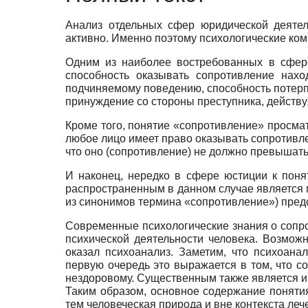
Анализ отдельных сфер юридической деятел
активно. Именно поэтому психологические ко
Одним из наиболее востребованных в сфере
способность оказывать сопротивление нах
подчиняемому поведению, способность потерп
принуждение со стороны преступника, действу
Кроме того, понятие «сопротивление» просмат
любое лицо имеет право оказывать сопротивле
что оно (сопротивление) не должно превышат
И наконец, нередко в сфере юстиции к пон
распространенным в данном случае является м
из синонимов термина «сопротивление») пред
Современные психологические знания о сопр
психической деятельности человека. Возмож
оказал психоанализ. Заметим, что психоана
первую очередь это выражается в том, что с
нездоровому. Существенным также является и 
Таким образом, основное содержание поняти
тем человеческая природа и вне контекста ле