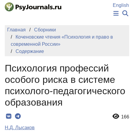
Перейти к основному содержанию
English
НОВОСТИ
Главная
Сборники
ИЗДАНИЯ
Коченовские чтения «Психология и право в
АВТОРЫ
современной России»
ПОДАТЬ РУКОПИСЬ
Содержание
БАЗА ЗНАНИЙ
КЛЮЧЕВЫЕ СЛОВА
Психология профессий
Регистрация
Вход
особого риска в системе
психолого-педагогического
образования
166
Н.Д. Лысаков