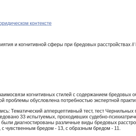
юридическом контексте
ятия и когнитивной сферы при бредовых расстройствах // 
заимосвязи когнитивных стилей с содержанием бредовых о
ой проблемы обусловлена потребностью экспертной практи
ись: Тематический апперцептивный тест, тест Чернильных 
ледовано 33 испытуемых, проходивших судебно-психиатриче
ми были диагностированы различные виды бредовых расстр
 с чувственным бредом - 13, с образным бредом - 11.