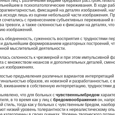
анных лиц с различными видами бредовых расстройствбыл
льнейшем в психопатологические переживания. В ходе раб
фрагментарностью, фиксацией на деталях изображений, на
а исходя лишь из оценки небольшой части изображения. П
 сочетались с привнесением субъективных переживаний в
а тревоги, а также склонностью к фиксации на деталях, чт
нию изображений.
сь обедненность, суженность восприятия с трудностями пе
 и дальнейшим формированием идеаторных построений, чт
енной мыслительной деятельности.
лась склонность к чрезмерной и при этом импульсивной ф
а с множеством нюансов и дополнительных деталей, смено
ых изображениях.
лостью предъявления различных вариантов интерпретаций 
инальностью образов, их новизной и разработанностью, с
, вживанием в собственную интерпретацию, трудностями 
выявлено, что для больных с
чувственнымбредом
характе
иля, в то время как у лиц с
бредомвоображения
он, напр
стиль, тогда как у больных с чувственным бредом, наобор
т низкий уровень толерантности к нереалистическому опыт
не категоричны в своих оценках. Уровень творческого поте