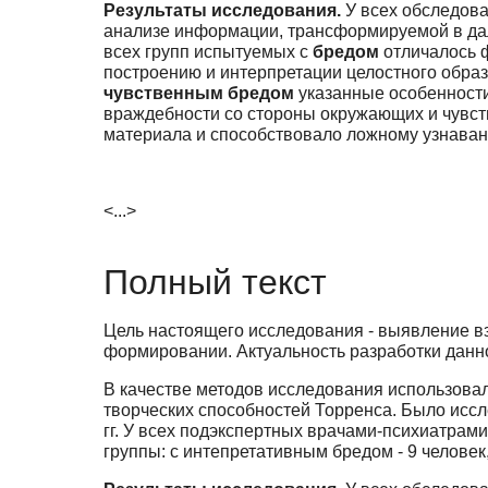
Результаты исследования.
У всех обследов
анализе информации, трансформируемой в да
всех групп испытуемых с
бредом
отличалось 
построению и интерпретации целостного образ
чувственным бредом
указанные особенности
враждебности со стороны окружающих и чувств
материала и способствовало ложному узнава
<...>
Полный текст
Цель настоящего исследования - выявление в
формировании. Актуальность разработки данн
В качестве методов исследования использовал
творческих способностей Торренса. Было исс
гг. У всех подэкспертных врачами-психиатра
группы: с интепретативным бредом - 9 человек,