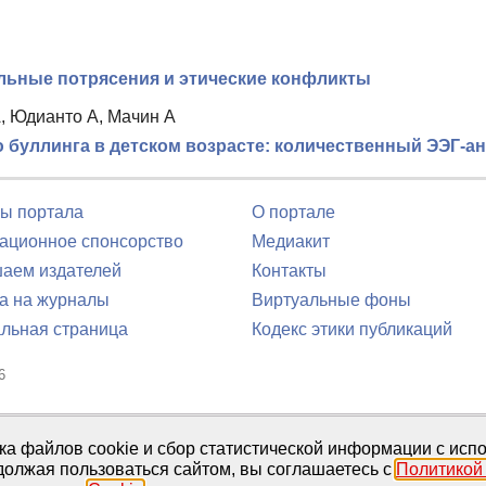
льные потрясения и этические конфликты
, Юдианто А, Мачин А
буллинга в детском возрасте: количественный ЭЭГ-ана
ы портала
О портале
ционное спонсорство
Медиакит
аем издателей
Контакты
а на журналы
Виртуальные фоны
льная страница
Кодекс этики публикаций
6
юля 2016 г.
тка файлов cookie и сбор статистической информации с ис
должая пользоваться сайтом, вы соглашаетесь с
Политикой