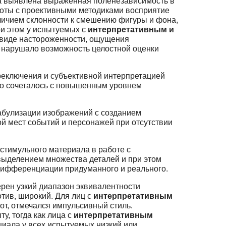
а выявлена выраженная поленезависимость в
оты с проективными методиками восприятие
личием склонности к смешению фигуры и фона,
ри этом у испытуемых с
интерпретативным и
 виде настороженности, ощущения
о нарушало возможность целостной оценки
реключения и субъективной интерпретацией
о сочеталось с повышенным уровнем
абулизации изображений с созданием
й мест событий и персонажей при отсутствии
стимульного материала в работе с
 выделением множества деталей и при этом
дифференциации придуманного и реального.
рен узкий диапазон эквивалентности
отив, широкий. Для лиц с
интерпретативным
от, отмечался импульсивный стиль.
у, тогда как лица с
интерпретативным
нциала у всех испытуемых низкий или