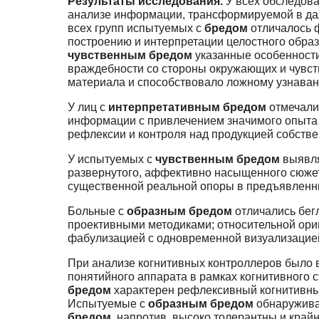
Результаты исследования.
У всех обследов
анализе информации, трансформируемой в да
всех групп испытуемых с
бредом
отличалось 
построению и интерпретации целостного образ
чувственным бредом
указанные особенности
враждебности со стороны окружающих и чувств
материала и способствовало ложному узнава
У лиц с
интерпретативным бредом
отмечали
информации с привлечением значимого опыта
рефлексии и контроля над продукцией собств
У испытуемых с
чувственным бредом
выявля
развернутого, аффективно насыщенного сюжет
существенной реальной опоры в предъявленн
Больные с
образным бредом
отличались бег
проективными методиками; относительной ориг
фабулизацией с одновременной визуализацией
При анализе когнитивных контроллеров было 
понятийного аппарата в рамках когнитивного ст
бредом
характерен рефлексивный когнитивный 
Испытуемые с
образным бредом
обнаруживаю
бредом
, напротив, высоко толерантны и край