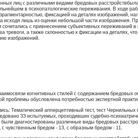
анных лиц с различными видами бредовых расстройствбыл
льнейшем в психопатологические переживания. В ходе раб
фрагментарностью, фиксацией на деталях изображений, на
а исходя лишь из оценки небольшой части изображения. П
 сочетались с привнесением субъективных переживаний в
а тревоги, а также склонностью к фиксации на деталях, чт
нию изображений.
заимосвязи когнитивных стилей с содержанием бредовых о
ой проблемы обусловлена потребностью экспертной практи
ись: Тематический апперцептивный тест, тест Чернильных 
ледовано 33 испытуемых, проходивших судебно-психиатриче
ми были диагностированы различные виды бредовых расстр
 с чувственным бредом - 13, с образным бредом - 11.