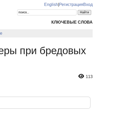
English
|
Регистрация
Вход
КЛЮЧЕВЫЕ СЛОВА
е
феры при бредовых
113