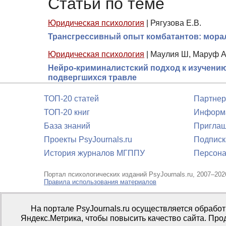
Статьи по теме
Юридическая психология
|
Рягузова Е.В.
Трансгрессивный опыт комбатантов: мора
Юридическая психология
|
Маулия Ш, Маруф А
Нейро-криминалистский подход к изучению 
подвергшихся травле
ТОП-20 статей
Партнер
ТОП-20 книг
Информа
База знаний
Приглаш
Проекты PsyJournals.ru
Подписк
История журналов МГППУ
Персона
Портал психологических изданий PsyJournals.ru, 2007–202
Правила использования материалов
Свидетельство регистрации СМИ
Эл № ФС77-66447 от 14 и
На портале PsyJournals.ru осуществляется обрабо
Издатель:
ФГБОУ ВО МГППУ
Яндекс.Метрика, чтобы повысить качество сайта. Про