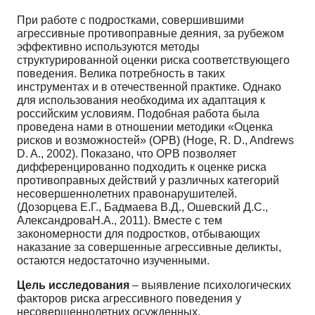
При работе с подростками, совершившими
агрессивные противоправные деяния, за рубежом
эффективно используются методы
структурированной оценки риска соответствующего
поведения. Велика потребность в таких
инструментах и в отечественной практике. Однако
для использования необходима их адаптация к
российским условиям. Подобная работа была
проведена нами в отношении методики «Оценка
рисков и возможностей» (ОРВ) (Hoge, R. D., Andrews
D. A., 2002). Показано, что ОРВ позволяет
дифференцированно подходить к оценке риска
противоправных действий у различных категорий
несовершеннолетних правонарушителей.
(Дозорцева Е.Г., Бадмаева В.Д., Ошевский Д.С.,
АлександроваН.А., 2011). Вместе с тем
закономерности для подростков, отбывающих
наказание за совершенные агрессивные деликты,
остаются недостаточно изученными.
Цель исследования
– выявление психологических
факторов риска агрессивного поведения у
несовершеннолетних осужденных.