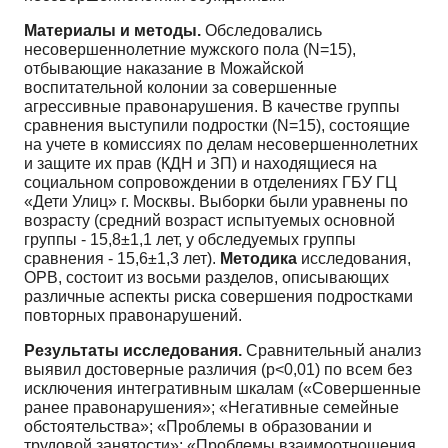
Материалы и методы.
Обследовались
несовершеннолетние мужского пола (N=15),
отбывающие наказание в Можайской
воспитательной колонии за совершенные
агрессивные правонарушения. В качестве группы
сравнения выступили подростки (N=15), состоящие
на учете в комиссиях по делам несовершеннолетних
и защите их прав (КДН и ЗП) и находящиеся на
социальном сопровождении в отделениях ГБУ ГЦ
«Дети Улиц» г. Москвы. Выборки были уравнены по
возрасту (средний возраст испытуемых основной
группы - 15,8±1,1 лет, у обследуемых группы
сравнения - 15,6±1,3 лет).
Методика
исследования,
ОРВ, состоит из восьми разделов, описывающих
различные аспекты риска совершения подростками
повторных правонарушений.
Результаты исследования.
Сравнительный анализ
выявил достоверные различия (p<0,01) по всем без
исключения интегративным шкалам («Совершенные
ранее правонарушения»; «Негативные семейные
обстоятельства»; «Проблемы в образовании и
трудовой занятости»; «Проблемы взаимоотношения