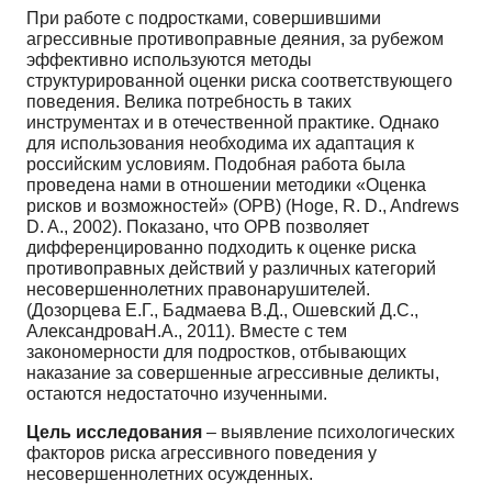
При работе с подростками, совершившими
агрессивные противоправные деяния, за рубежом
эффективно используются методы
структурированной оценки риска соответствующего
поведения. Велика потребность в таких
инструментах и в отечественной практике. Однако
для использования необходима их адаптация к
российским условиям. Подобная работа была
проведена нами в отношении методики «Оценка
рисков и возможностей» (ОРВ) (Hoge, R. D., Andrews
D. A., 2002). Показано, что ОРВ позволяет
дифференцированно подходить к оценке риска
противоправных действий у различных категорий
несовершеннолетних правонарушителей.
(Дозорцева Е.Г., Бадмаева В.Д., Ошевский Д.С.,
АлександроваН.А., 2011). Вместе с тем
закономерности для подростков, отбывающих
наказание за совершенные агрессивные деликты,
остаются недостаточно изученными.
Цель исследования
– выявление психологических
факторов риска агрессивного поведения у
несовершеннолетних осужденных.