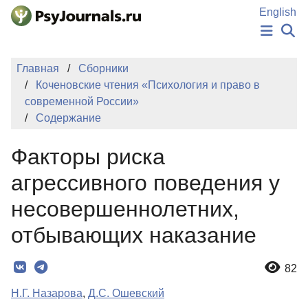
Перейти к основному содержанию
English
НОВОСТИ
Главная
Сборники
ИЗДАНИЯ
Коченовские чтения «Психология и право в
АВТОРЫ
современной России»
ПОДАТЬ РУКОПИСЬ
Содержание
БАЗА ЗНАНИЙ
КЛЮЧЕВЫЕ СЛОВА
Факторы риска
Регистрация
Вход
агрессивного поведения у
несовершеннолетних,
отбывающих наказание
82
Н.Г. Назарова
,
Д.С. Ошевский