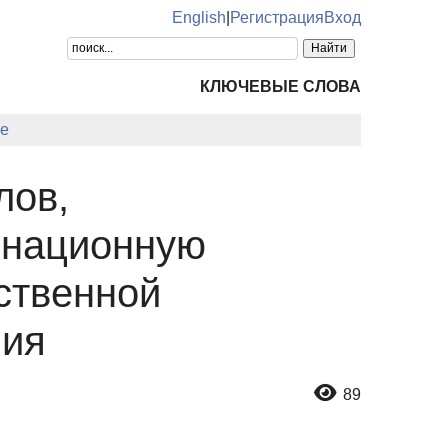
English
|
Регистрация
Вход
КЛЮЧЕВЫЕ СЛОВА
е
лов,
енационную
ственной
ния
89