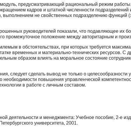
 модуль, предусматривающий рациональный режим работы.
окращением кадров и штатной численности подразделений и
й), выполнением не свойственных подразделению функций (
рошенных руководителей показали, что подавляющее их бол
его промежуточное положение между авторитарным и прои
емлемым в обстоятельствах, при которых требуется максим
статке временных и материально-технических ресурсов. С д
ельным образом влиять на моральное состояние сотруднико
ия, следует сделать вывод не только о целесообразности 
и о необходимости повышения управленческой компетентно
хнологии в работе с личным составом.
й деятельности и менеджмента: Учебное пособие, 2-е изд. 
Петербургского университета, 2001.