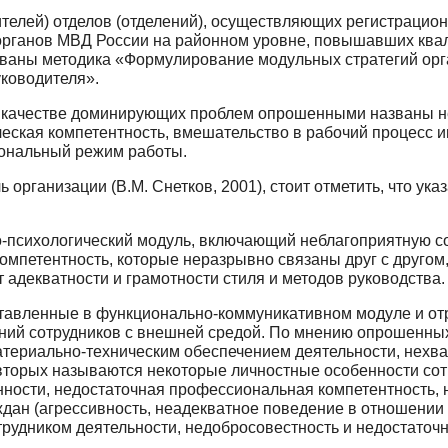
телей) отделов (отделений), осуществляющих регистрацио
органов МВД России на районном уровне, повышавших квал
ваны методика «Формулирование модульных стратегий орган
уководителя».
 в качестве доминирующих проблем опрошенными названы н
ческая компетентность, вмешательство в рабочий процесс и
ональный режим работы.
организации (В.М. Снетков, 2001), стоит отметить, что у
-психологический модуль, включающий неблагоприятную с
омпетентность, которые неразрывно связаны друг с другом,
 адекватности и грамотности стиля и методов руководства.
тавленные в функционально-коммуникативном модуле и о
ий сотрудников с внешней средой. По мнению опрошенных 
териально-техническим обеспечением деятельности, нехва
 вторых называются некоторые личностные особенности со
ности, недостаточная профессиональная компетентность, н
ждан (агрессивность, неадекватное поведение в отношении 
удником деятельности, недобросовестность и недостаточн