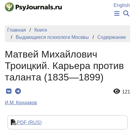
Перейти к основному содержанию
English
НОВОСТИ
Главная
Книги
ИЗДАНИЯ
Выдающиеся психологи Москвы
Содержание
АВТОРЫ
ПОДАТЬ РУКОПИСЬ
Матвей Михайлович
БАЗА ЗНАНИЙ
КЛЮЧЕВЫЕ СЛОВА
Троицкий. Карьера против
Регистрация
Вход
таланта (1835—1899)
121
И.М. Кондаков
PDF (RUS)