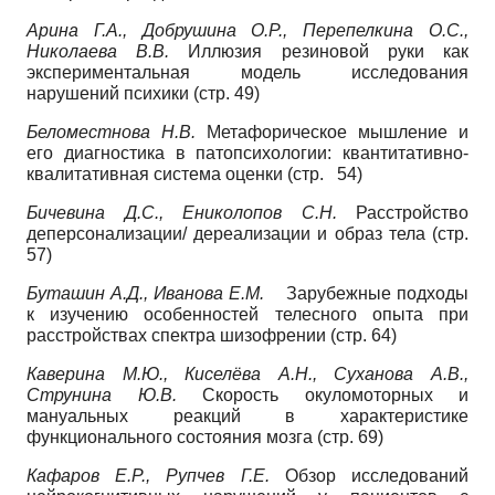
Арина Г.А., Добрушина О.Р., Перепелкина О.С.,
Николаева В.В.
Иллюзия резиновой руки как
экспериментальная модель исследования
нарушений психики (стр. 49)
Беломестнова Н.В.
Метафорическое мышление и
его диагностика в патопсихологии: квантитативно-
квалитативная система оценки (стр. 54)
Бичевина Д.С., Ениколопов С.Н.
Расстройство
деперсонализации/ дереализации и образ тела (стр.
57)
Буташин А.Д., Иванова Е.М.
Зарубежные подходы
к изучению особенностей телесного опыта при
расстройствах спектра шизофрении (стр. 64)
Каверина М.Ю., Киселёва А.Н., Суханова А.В.,
Струнина Ю.В.
Скорость окуломоторных и
мануальных реакций в характеристике
функционального состояния мозга (стр. 69)
Кафаров Е.Р., Рупчев Г.Е.
Обзор исследований