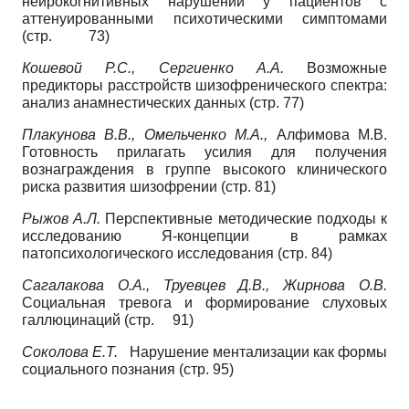
нейрокогнитивных нарушений у пациентов с
аттенуированными психотическими симптомами
(стр. 73)
Кошевой Р.С., Сергиенко А.А.
Возможные
предикторы расстройств шизофренического спектра:
анализ анамнестических данных (стр. 77)
Плакунова В.В., Омельченко М.А.,
Алфимова М.В.
Готовность прилагать усилия для получения
вознаграждения в группе высокого клинического
риска развития шизофрении (стр. 81)
Рыжов А.Л.
Перспективные методические подходы к
исследованию Я-концепции в рамках
патопсихологического исследования (стр. 84)
Сагалакова О.А., Труевцев Д.В., Жирнова О.В.
Социальная тревога и формирование слуховых
галлюцинаций (стр. 91)
Соколова Е.Т.
Нарушение ментализации как формы
социального познания (стр. 95)