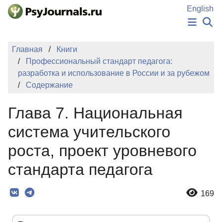
Перейти к основному содержанию
English
НОВОСТИ
Главная
Книги
ИЗДАНИЯ
Профессиональный стандарт педагога:
АВТОРЫ
разработка и использование в России и за рубежом
ПОДАТЬ РУКОПИСЬ
Содержание
БАЗА ЗНАНИЙ
КЛЮЧЕВЫЕ СЛОВА
Глава 7. Национальная
Регистрация
Вход
система учительского
роста, проект уровневого
стандарта педагога
169